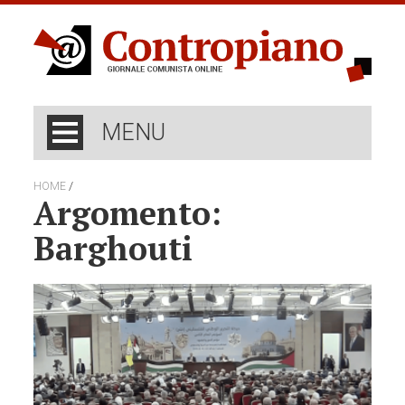
MENU
/
HOME
Argomento:
Barghouti