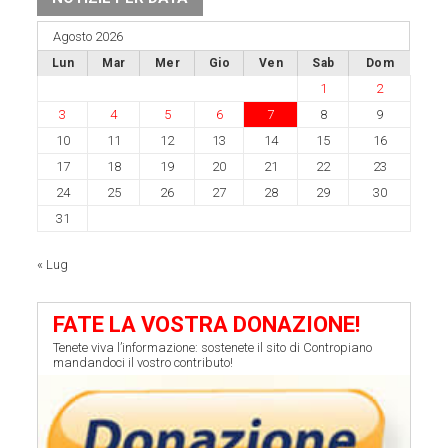
Agosto 2026
Lun
Mar
Mer
Gio
Ven
Sab
Dom
1
2
3
4
5
6
7
8
9
10
11
12
13
14
15
16
17
18
19
20
21
22
23
24
25
26
27
28
29
30
31
« Lug
FATE LA VOSTRA DONAZIONE!
Tenete viva l’informazione: sostenete il sito di Contropiano
mandandoci il vostro contributo!