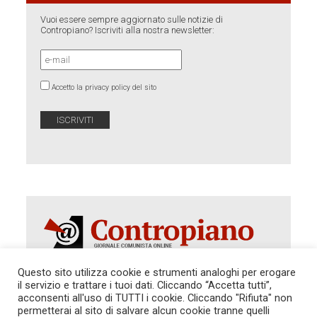
Vuoi essere sempre aggiornato sulle notizie di
Contropiano? Iscriviti alla nostra newsletter:
Accetto la privacy policy del sito
Questo sito utilizza cookie e strumenti analoghi per erogare
il servizio e trattare i tuoi dati. Cliccando “Accetta tutti”,
Autorizzazione del Tribunale di Roma 286 del 31
acconsenti all'uso di TUTTI i cookie. Cliccando "Rifiuta" non
dicembre 2014. Direttore Responsabile: Sergio
permetterai al sito di salvare alcun cookie tranne quelli