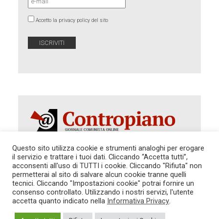
Accetto la privacy policy del sito
Questo sito utilizza cookie e strumenti analoghi per erogare
il servizio e trattare i tuoi dati. Cliccando “Accetta tutti”,
Autorizzazione del Tribunale di Roma 286 del 31
acconsenti all'uso di TUTTI i cookie. Cliccando "Rifiuta" non
dicembre 2014. Direttore Responsabile: Sergio
permetterai al sito di salvare alcun cookie tranne quelli
Cararo. Indirizzo: V.Casalbruciato 27- sc. B - 00159
tecnici. Cliccando "Impostazioni cookie" potrai fornire un
Roma -
consenso controllato. Utilizzando i nostri servizi, l'utente
Tel. 06.640.122.19 -
redazione@contropiano.org
accetta quanto indicato nella
Informativa Privacy
.
SOSTIENICI!
REDAZIONE
CONTATTI
TG CONTROPIANO
LINK CONSIGLIATI