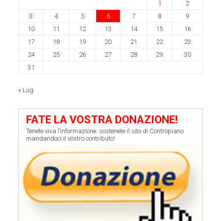
1
2
3
4
5
6
7
8
9
10
11
12
13
14
15
16
17
18
19
20
21
22
23
24
25
26
27
28
29
30
31
« Lug
FATE LA VOSTRA DONAZIONE!
Tenete viva l’informazione: sostenete il sito di Contropiano
mandandoci il vostro contributo!