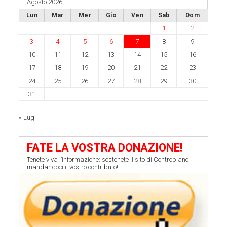
Agosto 2026
Lun
Mar
Mer
Gio
Ven
Sab
Dom
1
2
3
4
5
6
7
8
9
10
11
12
13
14
15
16
17
18
19
20
21
22
23
24
25
26
27
28
29
30
31
« Lug
FATE LA VOSTRA DONAZIONE!
Tenete viva l’informazione: sostenete il sito di Contropiano
mandandoci il vostro contributo!