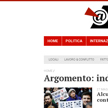
HOME
POLITICA
INTERNAZ
LOCALI
LAVORO & CONFLITTO
FATT
/
HOME
Argomento: in
27 MAG
Alcu
cont