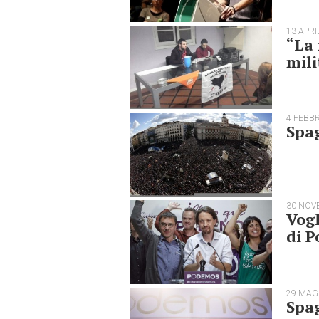
13 APRI
“La 
mili
4 FEBB
Spag
30 NOV
Vogl
di 
29 MAG
Spag