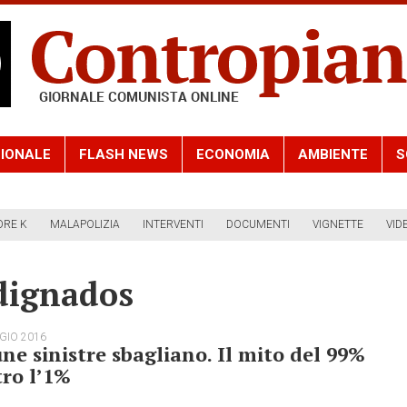
IONALE
FLASH NEWS
ECONOMIA
AMBIENTE
S
ORE K
MALAPOLIZIA
INTERVENTI
DOCUMENTI
VIGNETTE
VID
dignados
GIO 2016
ne sinistre sbagliano. Il mito del 99%
ro l’1%