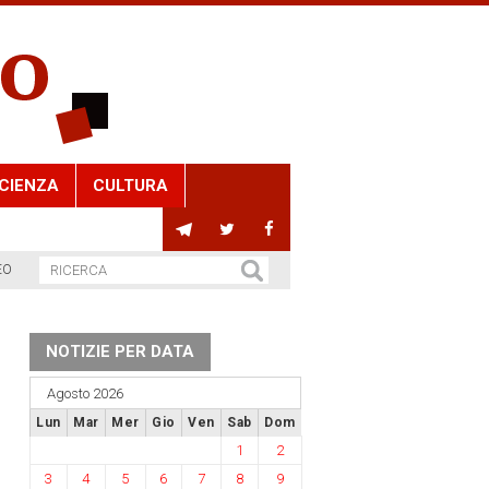
CIENZA
CULTURA
EO
NOTIZIE PER DATA
Agosto 2026
Lun
Mar
Mer
Gio
Ven
Sab
Dom
1
2
3
4
5
6
7
8
9