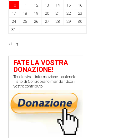
10
11
12
13
14
15
16
17
18
19
20
21
22
23
24
25
26
27
28
29
30
31
« Lug
FATE LA VOSTRA
DONAZIONE!
Tenete viva l’informazione: sostenete
il sito di Contropiano mandandoci il
vostro contributo!