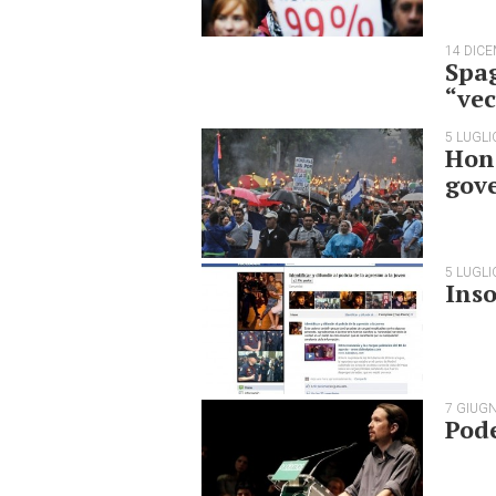
14 DIC
Spag
“vec
5 LUGLI
Hond
gove
5 LUGLI
Inso
7 GIUG
Pode