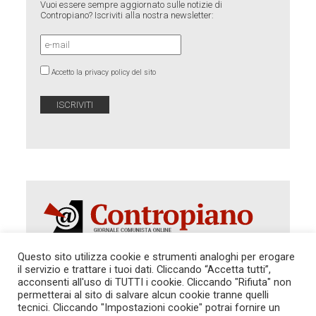
Vuoi essere sempre aggiornato sulle notizie di
Contropiano? Iscriviti alla nostra newsletter:
Accetto la privacy policy del sito
Questo sito utilizza cookie e strumenti analoghi per erogare
il servizio e trattare i tuoi dati. Cliccando “Accetta tutti”,
Autorizzazione del Tribunale di Roma 286 del 31
acconsenti all'uso di TUTTI i cookie. Cliccando "Rifiuta" non
dicembre 2014. Direttore Responsabile: Sergio
permetterai al sito di salvare alcun cookie tranne quelli
Cararo. Indirizzo: V.Casalbruciato 27- sc. B - 00159
tecnici. Cliccando "Impostazioni cookie" potrai fornire un
Roma -