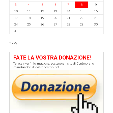
3
4
5
6
7
8
9
10
11
12
13
14
15
16
17
18
19
20
21
22
23
24
25
26
27
28
29
30
31
« Lug
FATE LA VOSTRA DONAZIONE!
Tenete viva l’informazione: sostenete il sito di Contropiano
mandandoci il vostro contributo!