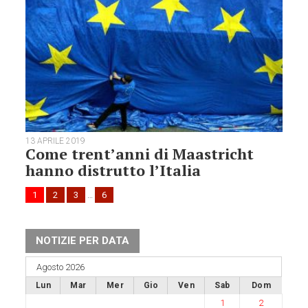
13 APRILE 2019
Come trent’anni di Maastricht
hanno distrutto l’Italia
1
2
3
…
6
NOTIZIE PER DATA
Agosto 2026
Lun
Mar
Mer
Gio
Ven
Sab
Dom
1
2