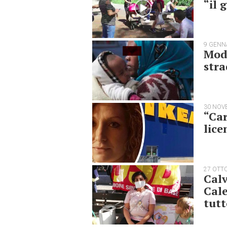
“il
9 GENN
Mode
stra
30 NOV
“Car
lice
27 OTT
Calv
Cale
tutt