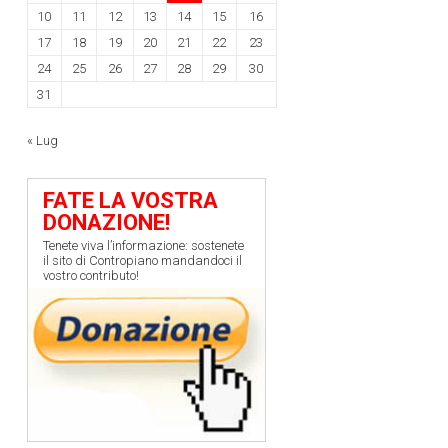
10
11
12
13
14
15
16
17
18
19
20
21
22
23
24
25
26
27
28
29
30
31
« Lug
FATE LA VOSTRA
DONAZIONE!
Tenete viva l’informazione: sostenete
il sito di Contropiano mandandoci il
vostro contributo!