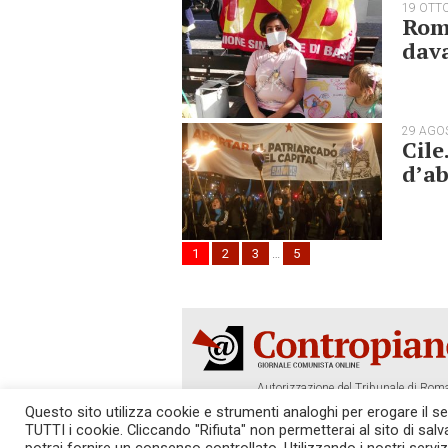
19 OTT
Roma
dava
29 AGO
Cile
d’ab
1
2
3
…
5
Autorizzazione del Tribunale di Roma
Tel. 06.640.122.19 -
redazione@cont
Questo sito utilizza cookie e strumenti analoghi per erogare il serv
TUTTI i cookie. Cliccando "Rifiuta" non permetterai al sito di sal
SOSTIENICI!
REDAZIONE