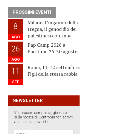
PROSSIMI EVENTI
Milano. L’inganno della
8
tregua, il genocidio dei
palestinesi continua
AGO
Pap Camp 2026 a
26
Paestum, 26-30 agosto
AGO
Roma, 11-12 settembre.
11
Figli della stessa rabbia
SET
NEWSLETTER
Vuoi essere sempre aggiornato
sulle notizie di Contropiano? Iscriviti
alla nostra newsletter: