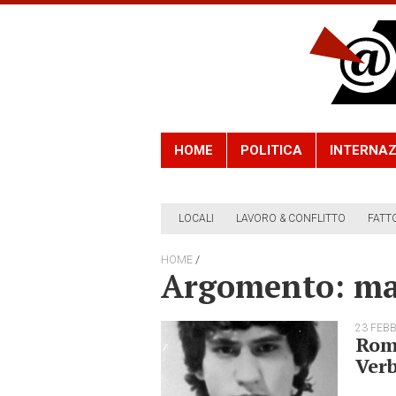
HOME
POLITICA
INTERNAZ
LOCALI
LAVORO & CONFLITTO
FATT
/
HOME
Argomento: m
23 FEB
Roma
Ver