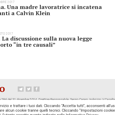
OBRE 2017
. Una madre lavoratrice si incatena
nti a Calvin Klein
STO 2017
. La discussione sulla nuova legge
orto “in tre causali”
 286 del 31 dicembre 2014. Direttore Responsabile: Sergio Cararo. Indirizzo: V.Casalb
ropiano.org
izio e trattare i tuoi dati. Cliccando “Accetta tutti”, acconsenti all'us
vare alcun cookie tranne quelli tecnici. Cliccando "Impostazioni cookie
CONTATTI
TG CONTROPIANO
LINK CONSIGLIATI
PRIVACY
COOKI