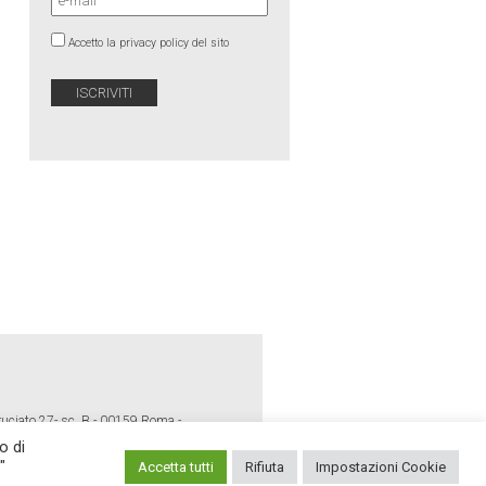
Accetto la privacy policy del sito
ruciato 27- sc. B - 00159 Roma -
o di
"
Accetta tutti
Rifiuta
Impostazioni Cookie
E POLICY