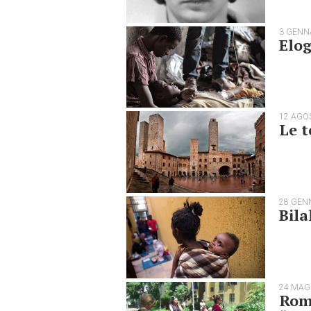
3 GENN
Elog
12 AGO
Le t
28 GEN
Bila
24 MAG
Roma