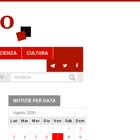
CIENZA
CULTURA
EO
NOTIZIE PER DATA
Agosto 2026
Lun
Mar
Mer
Gio
Ven
Sab
Dom
1
2
3
4
5
6
7
8
9