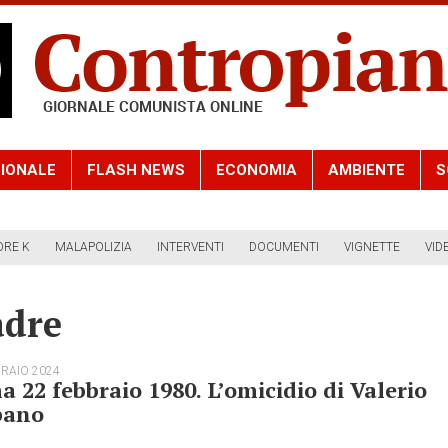
IONALE
FLASH NEWS
ECONOMIA
AMBIENTE
S
ORE K
MALAPOLIZIA
INTERVENTI
DOCUMENTI
VIGNETTE
VID
adre
BRAIO 2024
 22 febbraio 1980. L’omicidio di Valerio
bano