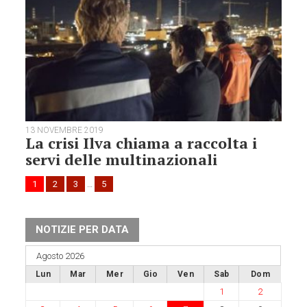
13 NOVEMBRE 2019
La crisi Ilva chiama a raccolta i
servi delle multinazionali
1
2
3
…
5
NOTIZIE PER DATA
Agosto 2026
Lun
Mar
Mer
Gio
Ven
Sab
Dom
1
2