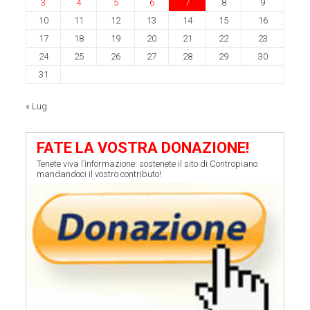
3
4
5
6
7
8
9
10
11
12
13
14
15
16
17
18
19
20
21
22
23
24
25
26
27
28
29
30
31
« Lug
FATE LA VOSTRA DONAZIONE!
Tenete viva l’informazione: sostenete il sito di Contropiano
mandandoci il vostro contributo!