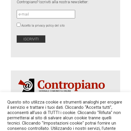
Contropiano? Iscriviti alla nostra newsletter:
Accetto la privacy policy del sito
Questo sito utilizza cookie e strumenti analoghi per erogare
il servizio e trattare i tuoi dati. Cliccando “Accetta tutti”,
Autorizzazione del Tribunale di Roma 286 del 31
acconsenti all'uso di TUTTI i cookie. Cliccando "Rifiuta" non
dicembre 2014. Direttore Responsabile: Sergio
permetterai al sito di salvare alcun cookie tranne quelli
Cararo. Indirizzo: V.Casalbruciato 27- sc. B - 00159
tecnici. Cliccando "Impostazioni cookie" potrai fornire un
Roma -
consenso controllato. Utilizzando i nostri servizi, l'utente
Tel. 06.640.122.19 -
redazione@contropiano.org