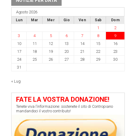
NOTIZIE PER DATA
Agosto 2026
Lun
Mar
Mer
Gio
Ven
Sab
Dom
1
2
3
4
5
6
7
8
9
10
11
12
13
14
15
16
17
18
19
20
21
22
23
24
25
26
27
28
29
30
31
« Lug
FATE LA VOSTRA DONAZIONE!
Tenete viva l’informazione: sostenete il sito di Contropiano
mandandoci il vostro contributo!