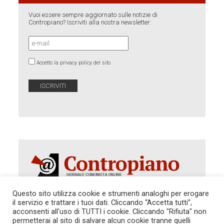
Vuoi essere sempre aggiornato sulle notizie di
Contropiano? Iscriviti alla nostra newsletter:
Accetto la privacy policy del sito
Questo sito utilizza cookie e strumenti analoghi per erogare
il servizio e trattare i tuoi dati. Cliccando “Accetta tutti”,
acconsenti all'uso di TUTTI i cookie. Cliccando "Rifiuta" non
Autorizzazione del Tribunale di Roma 286 del 31
dicembre 2014. Direttore Responsabile: Sergio
permetterai al sito di salvare alcun cookie tranne quelli