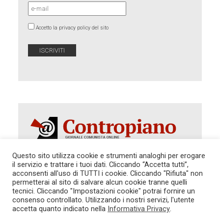
Accetto la privacy policy del sito
Questo sito utilizza cookie e strumenti analoghi per erogare
il servizio e trattare i tuoi dati. Cliccando “Accetta tutti”,
acconsenti all'uso di TUTTI i cookie. Cliccando "Rifiuta" non
Autorizzazione del Tribunale di Roma 286 del 31
dicembre 2014. Direttore Responsabile: Sergio
permetterai al sito di salvare alcun cookie tranne quelli
Cararo. Indirizzo: V.Casalbruciato 27- sc. B - 00159
tecnici. Cliccando "Impostazioni cookie" potrai fornire un
Roma -
consenso controllato. Utilizzando i nostri servizi, l'utente
Tel. 06.640.122.19 -
redazione@contropiano.org
accetta quanto indicato nella
Informativa Privacy
.
SOSTIENICI!
REDAZIONE
CONTATTI