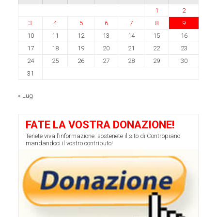
1
2
3
4
5
6
7
8
9
10
11
12
13
14
15
16
17
18
19
20
21
22
23
24
25
26
27
28
29
30
31
« Lug
FATE LA VOSTRA DONAZIONE!
Tenete viva l’informazione: sostenete il sito di Contropiano
mandandoci il vostro contributo!