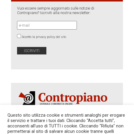
Vuoi essere sempre aggiornato sulle notizie di
Contropiano? Iscriviti alla nostra newsletter:
Accetto la privacy policy del sito
Questo sito utilizza cookie e strumenti analoghi per erogare
il servizio e trattare i tuoi dati. Cliccando “Accetta tutti”,
Autorizzazione del Tribunale di Roma 286 del 31
acconsenti all'uso di TUTTI i cookie. Cliccando "Rifiuta" non
dicembre 2014. Direttore Responsabile: Sergio
permetterai al sito di salvare alcun cookie tranne quelli