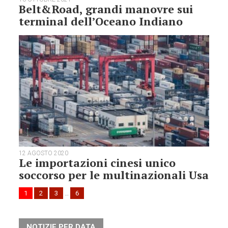
Belt&Road, grandi manovre sui
terminal dell’Oceano Indiano
12 AGOSTO 2020
Le importazioni cinesi unico
soccorso per le multinazionali Usa
1
2
3
…
6
NOTIZIE PER DATA