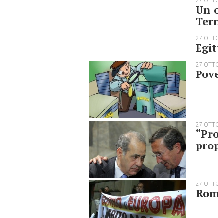
27 OTT
Un o
Tern
27 OTT
Egit
27 OTT
Pove
27 OTT
“Pro
prop
27 OTT
Roma