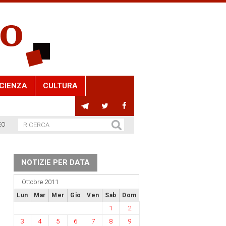
CIENZA
CULTURA
EO
NOTIZIE PER DATA
Ottobre 2011
Lun
Mar
Mer
Gio
Ven
Sab
Dom
1
2
3
4
5
6
7
8
9