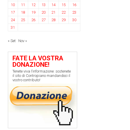
10
11
12
13
14
15
16
17
18
19
20
21
22
23
24
25
26
27
28
29
30
31
« Set
Nov »
FATE LA VOSTRA
DONAZIONE!
Tenete viva l’informazione: sostenete
il sito di Contropiano mandandoci il
vostro contributo!