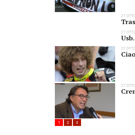
27 OTT
Tras
27 OTT
Usb.
27 OTT
Ciao
27 OTT
Crem
1
2
3