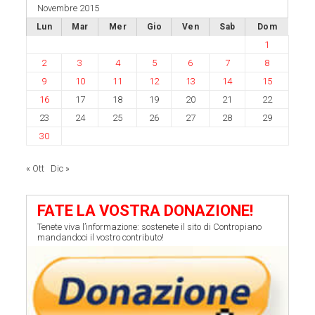
Novembre 2015
Lun
Mar
Mer
Gio
Ven
Sab
Dom
1
2
3
4
5
6
7
8
9
10
11
12
13
14
15
16
17
18
19
20
21
22
23
24
25
26
27
28
29
30
« Ott
Dic »
FATE LA VOSTRA DONAZIONE!
Tenete viva l’informazione: sostenete il sito di Contropiano
mandandoci il vostro contributo!