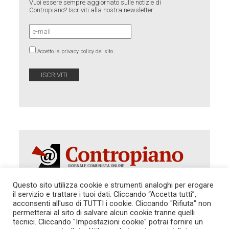
Vuoi essere sempre aggiornato sulle notizie di
Contropiano? Iscriviti alla nostra newsletter:
Accetto la privacy policy del sito
Questo sito utilizza cookie e strumenti analoghi per erogare
il servizio e trattare i tuoi dati. Cliccando “Accetta tutti”,
Autorizzazione del Tribunale di Roma 286 del 31
acconsenti all'uso di TUTTI i cookie. Cliccando "Rifiuta" non
dicembre 2014. Direttore Responsabile: Sergio
permetterai al sito di salvare alcun cookie tranne quelli
Cararo. Indirizzo: V.Casalbruciato 27- sc. B - 00159
tecnici. Cliccando "Impostazioni cookie" potrai fornire un
Roma -