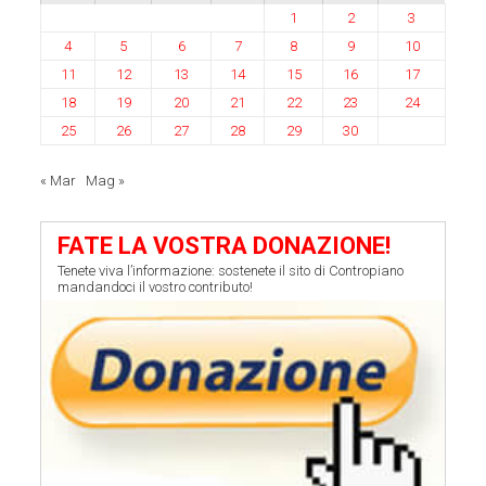
1
2
3
4
5
6
7
8
9
10
11
12
13
14
15
16
17
18
19
20
21
22
23
24
25
26
27
28
29
30
« Mar
Mag »
FATE LA VOSTRA DONAZIONE!
Tenete viva l’informazione: sostenete il sito di Contropiano
mandandoci il vostro contributo!