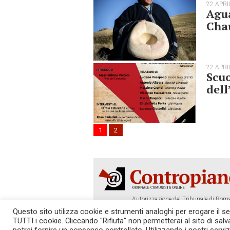
22 APRI
Agua
Cha
22 APRI
Scuo
del
1
2
Autorizzazione del Tribunale di Roma
Tel. 06.640.122.19 -
redazione@cont
Questo sito utilizza cookie e strumenti analoghi per erogare il serv
TUTTI i cookie. Cliccando "Rifiuta" non permetterai al sito di sal
SOSTIENICI!
REDAZIONE