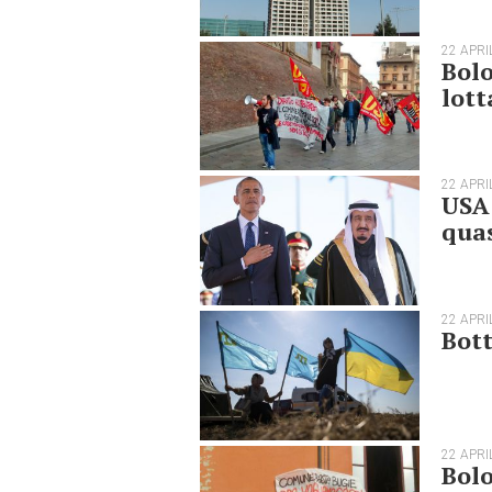
22 APRI
Bolo
lott
22 APRI
USA 
quas
22 APRI
Bott
22 APRI
Bolo