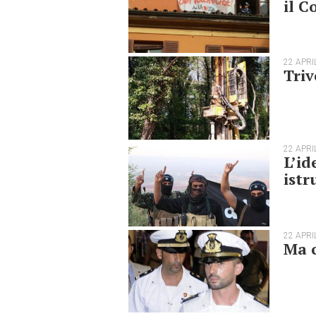
il 
22 APRI
Triv
22 APRI
L’id
istr
22 APRI
Ma c