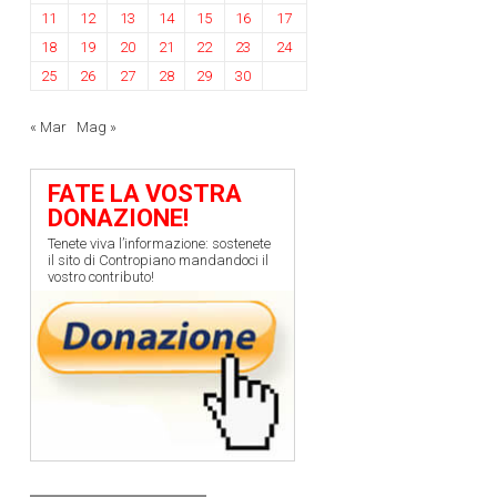
11
12
13
14
15
16
17
18
19
20
21
22
23
24
25
26
27
28
29
30
« Mar
Mag »
FATE LA VOSTRA
DONAZIONE!
Tenete viva l’informazione: sostenete
il sito di Contropiano mandandoci il
vostro contributo!