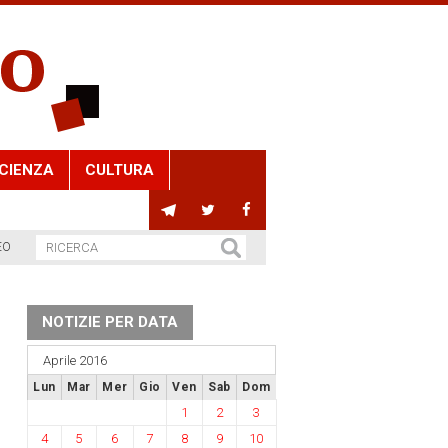
CIENZA
CULTURA
EO
NOTIZIE PER DATA
Aprile 2016
Lun
Mar
Mer
Gio
Ven
Sab
Dom
1
2
3
4
5
6
7
8
9
10