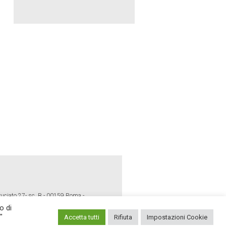
ruciato 27- sc. B - 00159 Roma -
o di
"
Accetta tutti
Rifiuta
Impostazioni Cookie
E POLICY