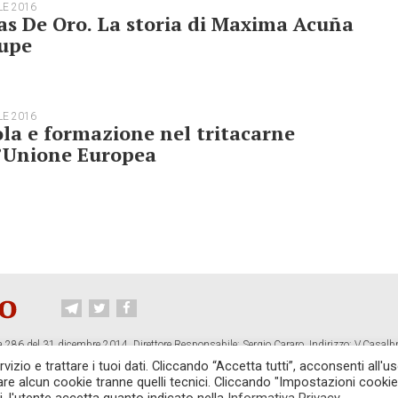
LE 2016
s De Oro. La storia di Maxima Acuña
upe
LE 2016
la e formazione nel tritacarne
l’Unione Europea
 286 del 31 dicembre 2014. Direttore Responsabile: Sergio Cararo. Indirizzo: V.Casalb
ropiano.org
izio e trattare i tuoi dati. Cliccando “Accetta tutti”, acconsenti all'us
vare alcun cookie tranne quelli tecnici. Cliccando "Impostazioni cookie
CONTATTI
TG CONTROPIANO
LINK CONSIGLIATI
PRIVACY
COOKI