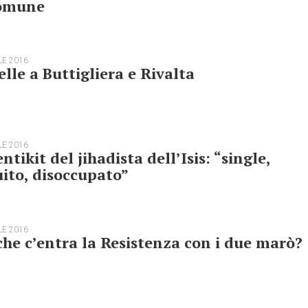
Comune
LE 2016
elle a Buttigliera e Rivalta
LE 2016
entikit del jihadista dell’Isis: “single,
uito, disoccupato”
LE 2016
he c’entra la Resistenza con i due marò?