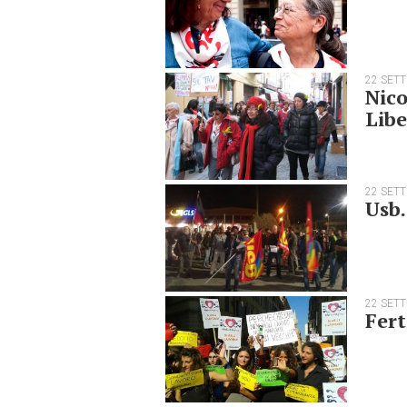
22 SET
Nico
Libe
22 SET
Usb.
22 SET
Fert