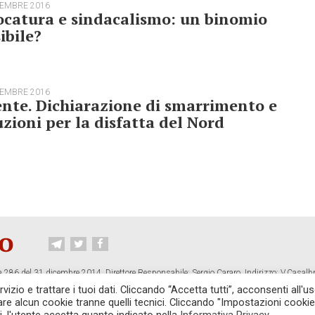
TEMBRE 2016
ocatura e sindacalismo: un binomio
ibile?
TEMBRE 2016
nte. Dichiarazione di smarrimento e
uzioni per la disfatta del Nord
 286 del 31 dicembre 2014. Direttore Responsabile: Sergio Cararo. Indirizzo: V.Casalb
ropiano.org
izio e trattare i tuoi dati. Cliccando “Accetta tutti”, acconsenti all'us
vare alcun cookie tranne quelli tecnici. Cliccando "Impostazioni cookie
CONTATTI
TG CONTROPIANO
LINK CONSIGLIATI
PRIVACY
COOKI