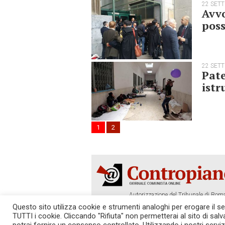
22 SET
Avv
poss
22 SET
Pate
istr
1
2
Autorizzazione del Tribunale di Roma
Tel. 06.640.122.19 -
redazione@cont
Questo sito utilizza cookie e strumenti analoghi per erogare il serv
TUTTI i cookie. Cliccando "Rifiuta" non permetterai al sito di sal
SOSTIENICI!
REDAZIONE