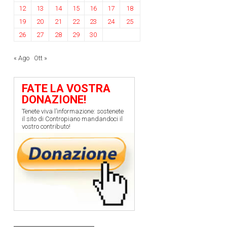
12
13
14
15
16
17
18
19
20
21
22
23
24
25
26
27
28
29
30
« Ago
Ott »
FATE LA VOSTRA
DONAZIONE!
Tenete viva l’informazione: sostenete
il sito di Contropiano mandandoci il
vostro contributo!