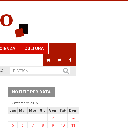
CIENZA
CULTURA
EO
NOTIZIE PER DATA
Settembre 2016
Lun
Mar
Mer
Gio
Ven
Sab
Dom
1
2
3
4
5
6
7
8
9
10
11