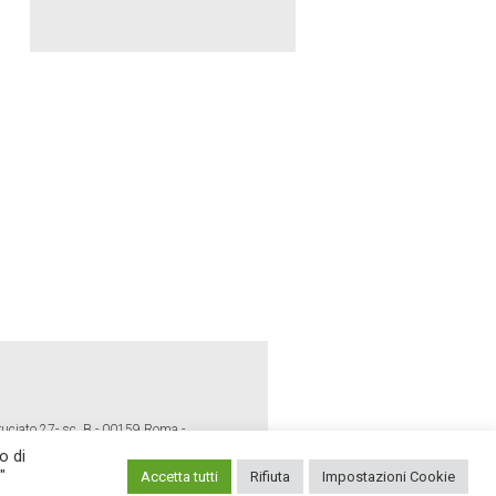
ruciato 27- sc. B - 00159 Roma -
o di
"
Accetta tutti
Rifiuta
Impostazioni Cookie
E POLICY