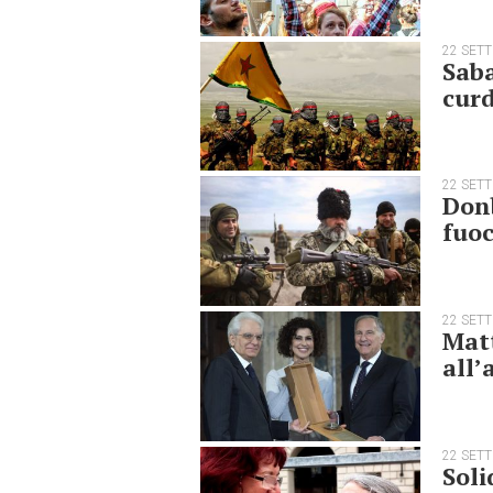
22 SET
Saba
cur
22 SET
Donb
fuoc
22 SET
Matt
all’
22 SET
Soli