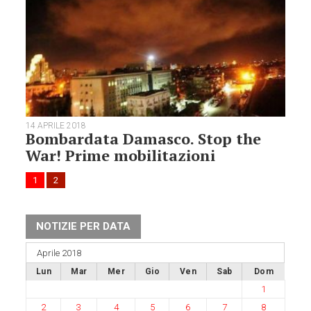
14 APRILE 2018
Bombardata Damasco. Stop the
War! Prime mobilitazioni
1
2
NOTIZIE PER DATA
Aprile 2018
Lun
Mar
Mer
Gio
Ven
Sab
Dom
1
2
3
4
5
6
7
8