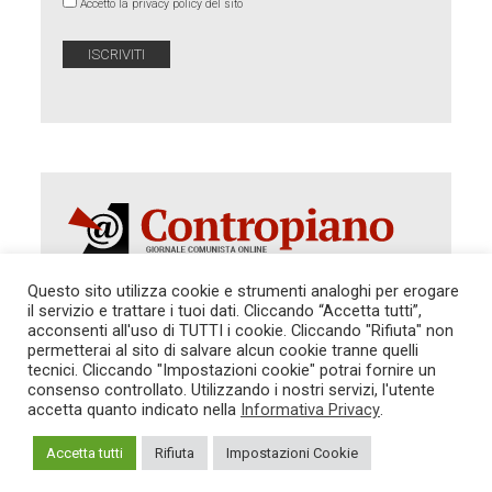
Accetto la privacy policy del sito
Questo sito utilizza cookie e strumenti analoghi per erogare
il servizio e trattare i tuoi dati. Cliccando “Accetta tutti”,
Autorizzazione del Tribunale di Roma 286 del 31
acconsenti all'uso di TUTTI i cookie. Cliccando "Rifiuta" non
dicembre 2014. Direttore Responsabile: Sergio
permetterai al sito di salvare alcun cookie tranne quelli
Cararo. Indirizzo: V.Casalbruciato 27- sc. B - 00159
tecnici. Cliccando "Impostazioni cookie" potrai fornire un
Roma -
consenso controllato. Utilizzando i nostri servizi, l'utente
Tel. 06.640.122.19 -
redazione@contropiano.org
accetta quanto indicato nella
Informativa Privacy
.
SOSTIENICI!
REDAZIONE
CONTATTI
TG CONTROPIANO
LINK CONSIGLIATI
Accetta tutti
Rifiuta
Impostazioni Cookie
PRIVACY
COOKIE POLICY