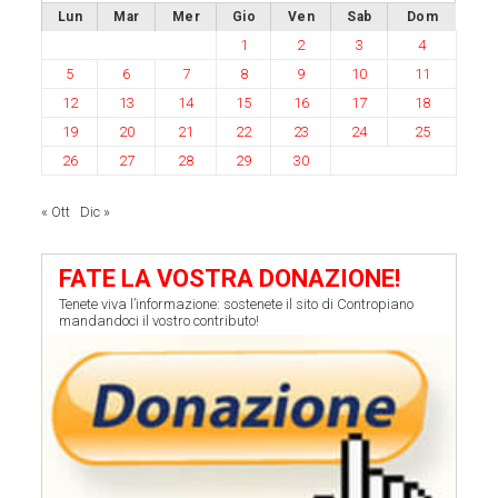
Lun
Mar
Mer
Gio
Ven
Sab
Dom
1
2
3
4
5
6
7
8
9
10
11
12
13
14
15
16
17
18
19
20
21
22
23
24
25
26
27
28
29
30
« Ott
Dic »
FATE LA VOSTRA DONAZIONE!
Tenete viva l’informazione: sostenete il sito di Contropiano
mandandoci il vostro contributo!