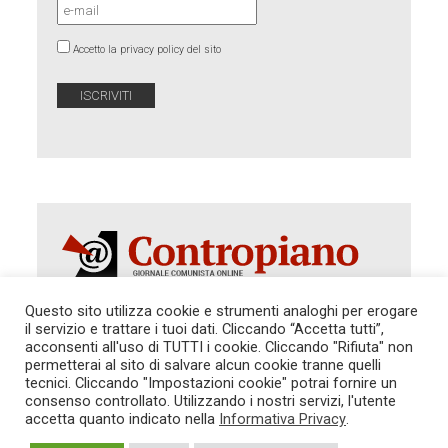
Accetto la privacy policy del sito
Questo sito utilizza cookie e strumenti analoghi per erogare
il servizio e trattare i tuoi dati. Cliccando “Accetta tutti”,
Autorizzazione del Tribunale di Roma 286 del 31
acconsenti all'uso di TUTTI i cookie. Cliccando "Rifiuta" non
dicembre 2014. Direttore Responsabile: Sergio
permetterai al sito di salvare alcun cookie tranne quelli
Cararo. Indirizzo: V.Casalbruciato 27- sc. B - 00159
tecnici. Cliccando "Impostazioni cookie" potrai fornire un
Roma -
consenso controllato. Utilizzando i nostri servizi, l'utente
Tel. 06.640.122.19 -
redazione@contropiano.org
accetta quanto indicato nella
Informativa Privacy
.
SOSTIENICI!
REDAZIONE
CONTATTI