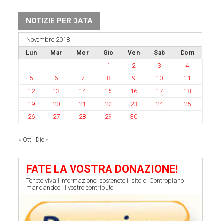
NOTIZIE PER DATA
Novembre 2018
Lun
Mar
Mer
Gio
Ven
Sab
Dom
1
2
3
4
5
6
7
8
9
10
11
12
13
14
15
16
17
18
19
20
21
22
23
24
25
26
27
28
29
30
« Ott
Dic »
FATE LA VOSTRA DONAZIONE!
Tenete viva l’informazione: sostenete il sito di Contropiano
mandandoci il vostro contributo!