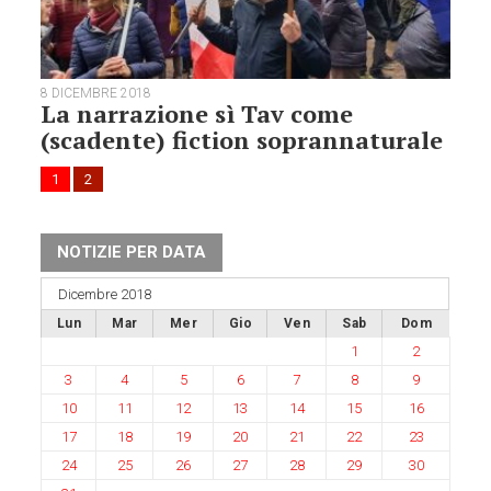
8 DICEMBRE 2018
La narrazione sì Tav come
(scadente) fiction soprannaturale
1
2
NOTIZIE PER DATA
Dicembre 2018
Lun
Mar
Mer
Gio
Ven
Sab
Dom
1
2
3
4
5
6
7
8
9
10
11
12
13
14
15
16
17
18
19
20
21
22
23
24
25
26
27
28
29
30