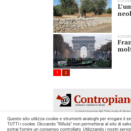
4 DICE
L’um
neol
4 DICE
Fran
mol
1
2
Autorizzazione del Tribunale di Roma
Tel. 06.640.122.19 -
redazione@cont
Questo sito utilizza cookie e strumenti analoghi per erogare il serv
TUTTI i cookie. Cliccando "Rifiuta" non permetterai al sito di sal
SOSTIENICI!
REDAZIONE
potrai fornire un consenso controllato. Utilizzando i nostri serviz