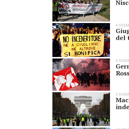
Nis
4 DICE
Giug
del 
4 DICE
Germ
Ros
4 DICE
Macr
inde