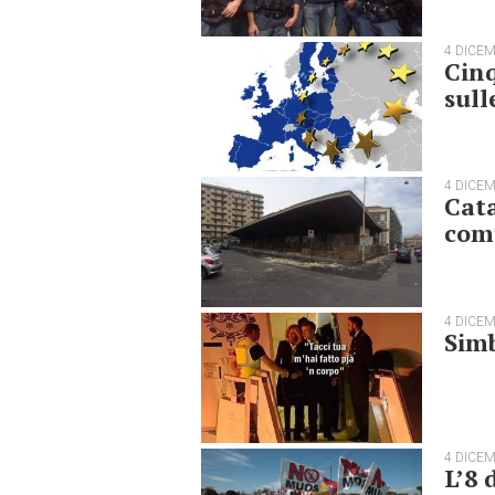
4 DICE
Cinq
sull
4 DICE
Cata
comu
4 DICE
Simb
4 DICE
L’8