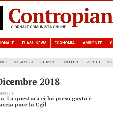
IONALE
FLASH NEWS
ECONOMIA
AMBIENTE
S
ORE K
MALAPOLIZIA
INTERVENTI
DOCUMENTI
VIGNETTE
VID
 Dicembre 2018
MBRE 2018
. La questura ci ha preso gusto e
ccia pure la Cgil