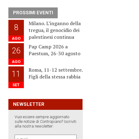
PROSSIMI EVENTI
Milano. L’inganno della
8
tregua, il genocidio dei
palestinesi continua
AGO
Pap Camp 2026 a
26
Paestum, 26-30 agosto
AGO
Roma, 11-12 settembre.
11
Figli della stessa rabbia
SET
NEWSLETTER
Vuoi essere sempre aggiornato
sulle notizie di Contropiano? Iscriviti
alla nostra newsletter: