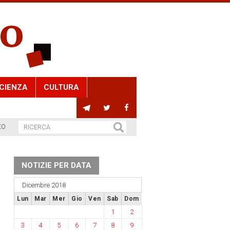
CIENZA
CULTURA
EO
NOTIZIE PER DATA
Dicembre 2018
Lun
Mar
Mer
Gio
Ven
Sab
Dom
1
2
3
4
5
6
7
8
9