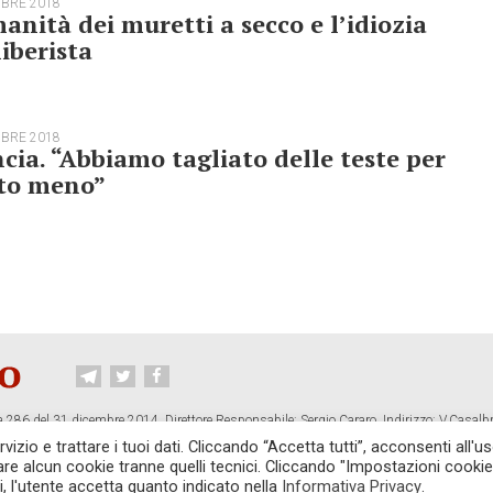
MBRE 2018
anità dei muretti a secco e l’idiozia
iberista
MBRE 2018
cia. “Abbiamo tagliato delle teste per
to meno”
 286 del 31 dicembre 2014. Direttore Responsabile: Sergio Cararo. Indirizzo: V.Casalb
ropiano.org
izio e trattare i tuoi dati. Cliccando “Accetta tutti”, acconsenti all'us
vare alcun cookie tranne quelli tecnici. Cliccando "Impostazioni cookie
CONTATTI
TG CONTROPIANO
LINK CONSIGLIATI
PRIVACY
COOKI
i, l'utente accetta quanto indicato nella
Informativa Privacy
.