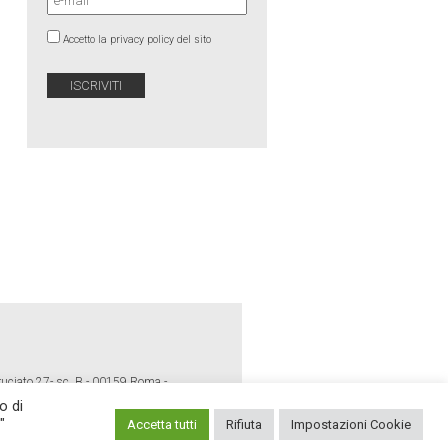
Accetto la privacy policy del sito
ruciato 27- sc. B - 00159 Roma -
o di
"
Accetta tutti
Rifiuta
Impostazioni Cookie
E POLICY