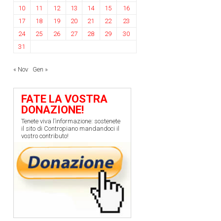
10
11
12
13
14
15
16
17
18
19
20
21
22
23
24
25
26
27
28
29
30
31
« Nov
Gen »
FATE LA VOSTRA
DONAZIONE!
Tenete viva l’informazione: sostenete
il sito di Contropiano mandandoci il
vostro contributo!