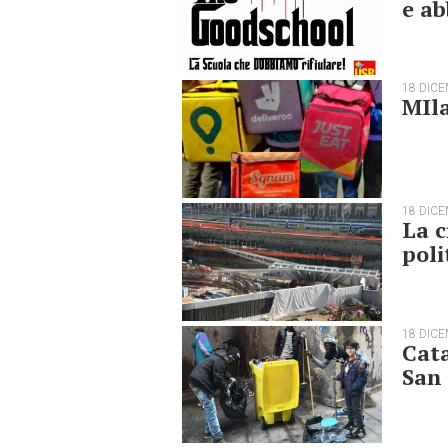
e ab
18 DIC
MIla
18 DIC
La c
poli
18 DIC
Cata
San