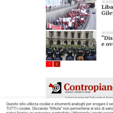
18 DIC
Liba
Gile
18 DIC
“Dis
e o
1
2
Autorizzazione del Tribunale di Roma
Tel. 06.640.122.19 -
redazione@cont
Questo sito utilizza cookie e strumenti analoghi per erogare il serv
TUTTI i cookie. Cliccando "Rifiuta" non permetterai al sito di sal
SOSTIENICI!
REDAZIONE