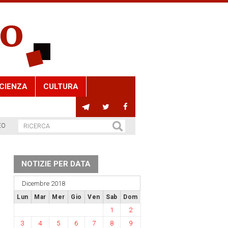
CIENZA
CULTURA
EO
NOTIZIE PER DATA
Dicembre 2018
Lun
Mar
Mer
Gio
Ven
Sab
Dom
1
2
3
4
5
6
7
8
9