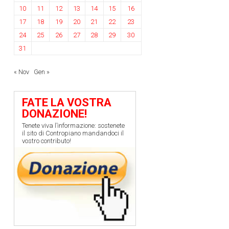
10
11
12
13
14
15
16
17
18
19
20
21
22
23
24
25
26
27
28
29
30
31
« Nov
Gen »
FATE LA VOSTRA
DONAZIONE!
Tenete viva l’informazione: sostenete
il sito di Contropiano mandandoci il
vostro contributo!