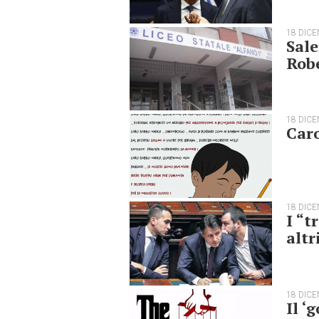
18 DIC
Sale
Rob
18 DIC
Caro
18 DIC
I “t
altr
18 DIC
Il ‘