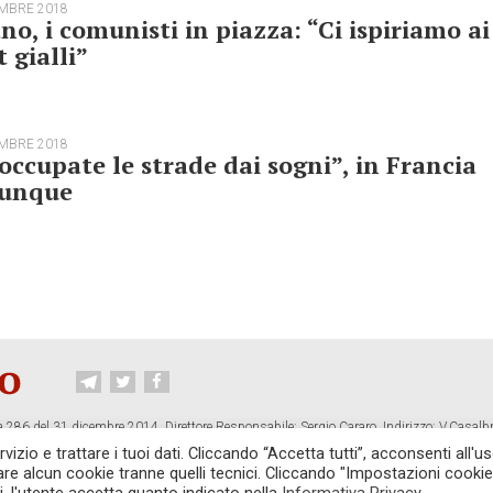
EMBRE 2018
no, i comunisti in piazza: “Ci ispiriamo ai
t gialli”
EMBRE 2018
occupate le strade dai sogni”, in Francia
vunque
 286 del 31 dicembre 2014. Direttore Responsabile: Sergio Cararo. Indirizzo: V.Casalb
ropiano.org
izio e trattare i tuoi dati. Cliccando “Accetta tutti”, acconsenti all'us
vare alcun cookie tranne quelli tecnici. Cliccando "Impostazioni cookie
CONTATTI
TG CONTROPIANO
LINK CONSIGLIATI
PRIVACY
COOKI