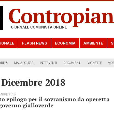
IONALE
FLASH NEWS
ECONOMIA
AMBIENTE
S
ORE K
MALAPOLIZIA
INTERVENTI
DOCUMENTI
VIGNETTE
VID
8 Dicembre 2018
EMBRE 2018
o epilogo per il sovranismo da operetta
governo gialloverde