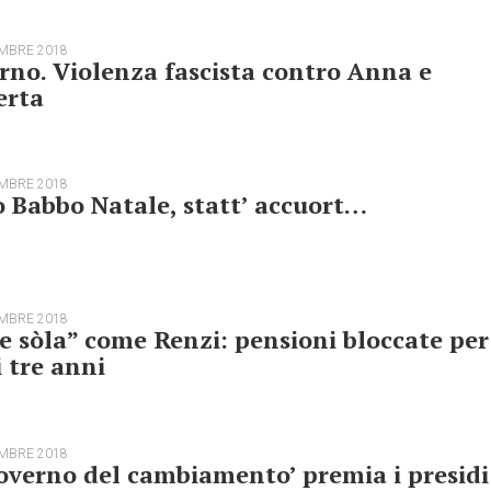
EMBRE 2018
rno. Violenza fascista contro Anna e
erta
EMBRE 2018
 Babbo Natale, statt’ accuort…
EMBRE 2018
re sòla” come Renzi: pensioni bloccate per
i tre anni
EMBRE 2018
governo del cambiamento’ premia i presidi