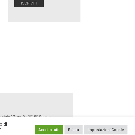
ruciato 27- sc. B - 00159 Roma -
o di
"
Accetta tutti
Rifiuta
Impostazioni Cookie
E POLICY