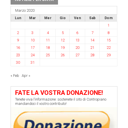
Marzo 2020
Lun
Mar
Mer
Gio
Ven
Sab
Dom
1
2
3
4
5
6
7
8
9
10
11
12
13
14
15
16
17
18
19
20
21
22
23
24
25
26
27
28
29
30
31
« Feb
Apr »
FATE LA VOSTRA DONAZIONE!
Tenete viva l’informazione: sostenete il sito di Contropiano
mandandoci il vostro contributo!