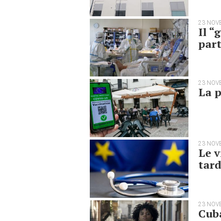
23 NOV
Il “
part
23 NOV
La p
23 NOV
Le v
tar
23 NOV
Cuba