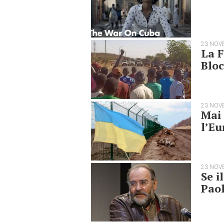
23 NOV
La F
Bloc
23 NOV
Mai 
l’Eu
23 NOV
Se i
Pao