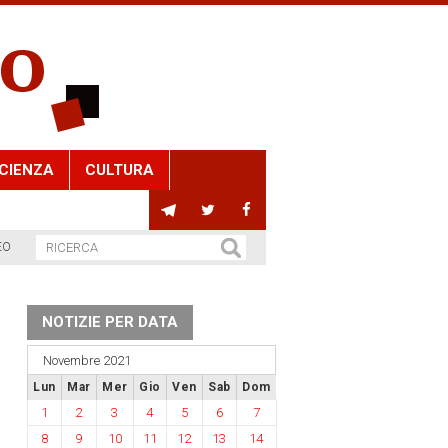
CIENZA
CULTURA
EO
NOTIZIE PER DATA
Novembre 2021
Lun
Mar
Mer
Gio
Ven
Sab
Dom
1
2
3
4
5
6
7
8
9
10
11
12
13
14