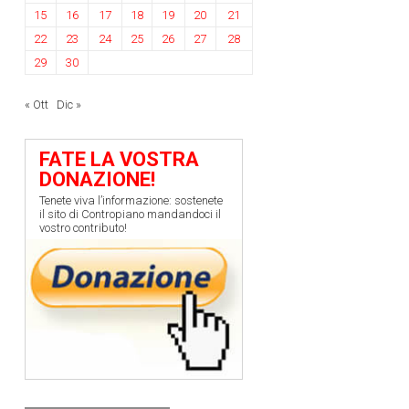
15
16
17
18
19
20
21
22
23
24
25
26
27
28
29
30
« Ott
Dic »
FATE LA VOSTRA
DONAZIONE!
Tenete viva l’informazione: sostenete
il sito di Contropiano mandandoci il
vostro contributo!