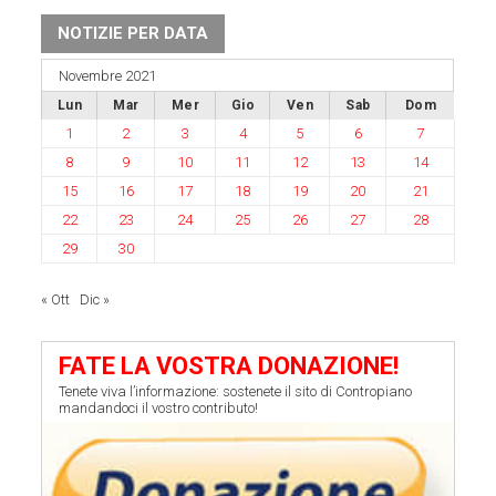
NOTIZIE PER DATA
Novembre 2021
Lun
Mar
Mer
Gio
Ven
Sab
Dom
1
2
3
4
5
6
7
8
9
10
11
12
13
14
15
16
17
18
19
20
21
22
23
24
25
26
27
28
29
30
« Ott
Dic »
FATE LA VOSTRA DONAZIONE!
Tenete viva l’informazione: sostenete il sito di Contropiano
mandandoci il vostro contributo!