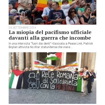
26 SETTEMBRE 2014
La miopia del pacifismo ufficiale
davanti alla guerra che incombe
In una intervista “fuori dai denti” rilasciata a Peace Link, Patrick
Boylan attivista No War statunitense che vive e...