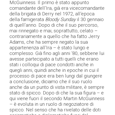
McGuinness. Il primo è stato appunto
comandante dell’Ira, già era vicecomandante
della brigata di Derry nel 1972, all’epoca
della famigerata
Bloody Sunday
il 30 gennaio
di quell’anno. Dopo di che il suo percorso,
mai rinnegato e mai, soprattutto, celato –
contrariamente a quello che ha fatto Jerry
Adams, che ha sempre negato la sua
appartenenza all’Ira – è stato lungo e
complesso. Già fino agli anni ’80, sebbene lui
avesse partecipato a tutti quelli che erano
stati i colloqui di pace condotti anche in
quegli anni, quindi anche in epoche in cui il
processo di pace era ben lungi dal giungere
a conclusione, diciamo che il suo ruolo
anche da un punto di vista militare, è sempre
stato di spicco. Dopo di che la sua figura –
e
qui viene fuori il secondo Martin McGuinness
– è evoluta in un ruolo di negoziatore di
spicco.
N
el senso che ha rivelato delle doti