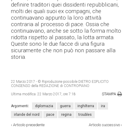
definire traditori quei dissidenti repubblicani,
molti dei quali suoi ex compagni, che
continuavano appunto la loro attività
contraria al processo di pace. Ossia
che
continuavano, anche se sotto la forma molto
ridotta rispetto al passato, la lotta armata.
Queste sono le due facce di una figura
sicuramente che non può non passare alla
storia.
22 Marzo 2017
- © Riproduzione possibile DIETRO ESPLICITO
CONSENSO della REDAZIONE di CONTROPIANO
STAMPA
Ultima modifica:
22 Marzo 2017, ore 7:18
Argomenti:
diplomazia
guerra
inghilterra
ira
irlande del nord
pace
regina
troubles
‹
Articolo precedente
Articolo successivo
›