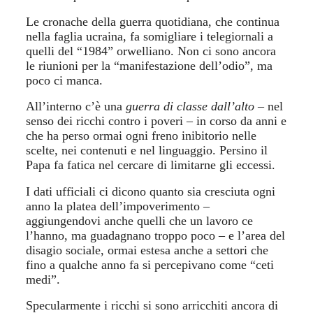
Le cronache della guerra quotidiana, che continua
nella faglia ucraina, fa somigliare i telegiornali a
quelli del “1984” orwelliano. Non ci sono ancora
le riunioni per la “manifestazione dell’odio”, ma
poco
c
i manca.
All’interno c’è una
guerra di classe dall’alto
– nel
senso dei ricchi contro i poveri – in corso da anni e
che ha perso ormai ogni freno inibitorio nelle
scelte, nei contenuti e nel linguaggio.
Persino
il
Papa fa fatica nel cercare di limitarne gli eccessi.
I dati ufficiali ci dicono
quanto
sia cresciuta ogni
anno la platea dell’impoverimento –
aggiungendovi anche quelli che un lavoro ce
l’hanno, ma guadagnano troppo poco – e l’area del
disagio sociale, ormai estesa anche a settori che
fino a qualche anno fa si percepivano come “ceti
medi”.
Specularmente i ricchi si sono arricchiti ancora di