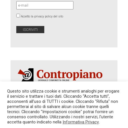
Accetto la privacy policy del sito
Questo sito utilizza cookie e strumenti analoghi per erogare
il servizio e trattare i tuoi dati. Cliccando “Accetta tutti”,
Autorizzazione del Tribunale di Roma 286 del 31
acconsenti all'uso di TUTTI i cookie. Cliccando "Rifiuta" non
dicembre 2014. Direttore Responsabile: Sergio
permetterai al sito di salvare alcun cookie tranne quelli
Cararo. Indirizzo: V.Casalbruciato 27- sc. B - 00159
tecnici. Cliccando "Impostazioni cookie" potrai fornire un
Roma -
consenso controllato. Utilizzando i nostri servizi, l'utente
Tel. 06.640.122.19 -
redazione@contropiano.org
accetta quanto indicato nella
Informativa Privacy
.
SOSTIENICI!
REDAZIONE
CONTATTI