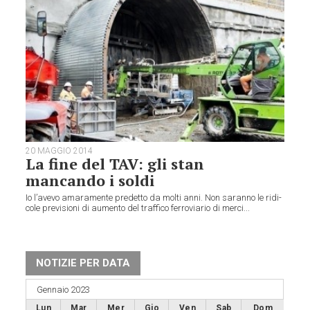
20 MAGGIO 2014
La fine del TAV: gli stan
mancando i soldi
Io l’avevo ama­ra­mente pre­detto da molti anni. Non saranno le ridi­
cole pre­vi­sioni di aumento del traf­fico fer­ro­via­rio di merci...
NOTIZIE PER DATA
Gennaio 2023
Lun
Mar
Mer
Gio
Ven
Sab
Dom