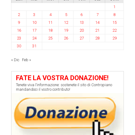
1
2
3
4
5
6
7
8
9
10
11
12
13
14
15
16
17
18
19
20
21
22
23
24
25
26
27
28
29
30
31
« Dic
Feb »
FATE LA VOSTRA DONAZIONE!
Tenete viva l’informazione: sostenete il sito di Contropiano
mandandoci il vostro contributo!