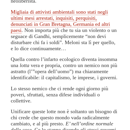
neoliberista.
Migliaia di attivisti ambientali sono stati negli
ultimi mesi arrestati, inquisiti, perquisiti,
denunciati in Gran Bretagna, Germania ed altri
paesi
. Non importa più che tu sia un violento o un
seguace di Gandhi, semplicemente “non devi
disturbare chi fa i soldi”.
Meloni sta lì per quello,
e lo dice continuamente…
Quella
contro l’infarto ecologico diventa insomma
una
lotta
vera e propria, contro un nemico non più
astratto (l’”opera dell’uomo”) ma chiaramente
identificabile: il capitalismo, le imprese, i governi.
Lo stesso nemico che ci rende ogni giorno più
poveri, sfruttati, senza difese individuali o
collettive.
Unificare queste lotte non è soltanto un bisogno di
chi crede che questo mondo vada radicalmente
cambiato, e al più presto.
E’ nell’ordine normale
delle cose
. Ce lo stanno dicendo gli stessi governi