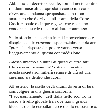
Abbiamo un decreto speciale, formalmente contro
i raduni musicali
autoprodotti
conosciuti come
Rave
, una condanna spropositata contro un
anarchico che è arrivata all’esame della Corte
Costituzionale e cinque ragazzi che rischiano
condanne
assurde rispetto
al fatto commesso.
Sullo sfondo una società in cui impoverimento e
disagio sociale crescono esponenzialmente da anni,
“grazie”
a
risposte del potere vanno verso
l’a
ggravamento
di questa contraddizione.
Adesso uniamo i puntini di questi quattro fatti.
Che cosa ne ricaviamo? Sostanzialmente
che
quest
a società somiglierà sempre di più ad una
caserma, sia dentro che fuori.
All’esterno, la scelta degli ultimi governi di farsi
coinvolgere in una guerra conforma
“l’accasermamento” dell’Italia nello scontro in
corso a livello globale tra i due nuovi grandi
blocchi: quello euroatlantico e quello euroasiatico.