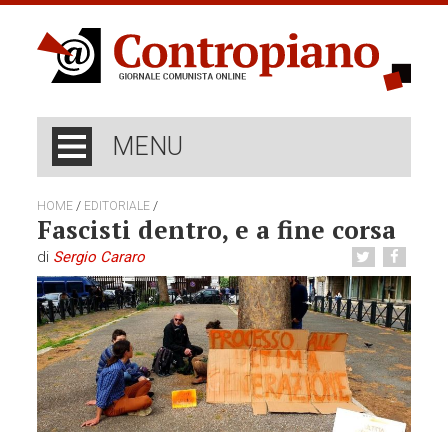
MENU
/
/
HOME
EDITORIALE
Fascisti dentro, e a fine corsa
di
Sergio Cararo