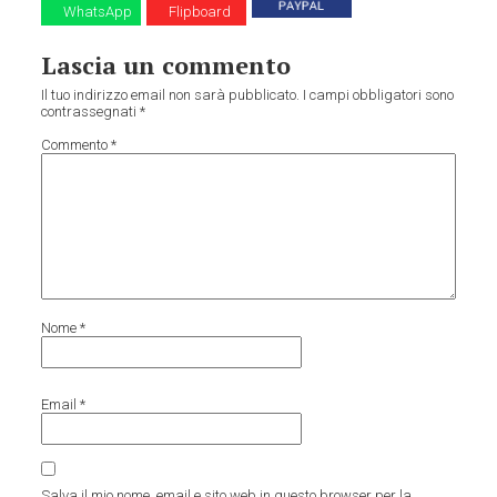
WhatsApp
Flipboard
Lascia un commento
Il tuo indirizzo email non sarà pubblicato.
I campi obbligatori sono
contrassegnati
*
Commento
*
Nome
*
Email
*
Salva il mio nome, email e sito web in questo browser per la