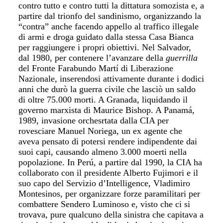
contro tutto e contro tutti la dittatura somozista e, a
partire dal trionfo del sandinismo, organizzando la
“contra” anche facendo appello al traffico illegale
di armi e droga guidato dalla stessa Casa Bianca
per raggiungere i propri obiettivi. Nel Salvador,
dal 1980, per contenere l’avanzare della
guerrilla
del Fronte Farabundo Martí di Liberazione
Nazionale, inserendosi attivamente durante i dodici
anni che durò la guerra civile che lasciò un saldo
di oltre 75.000 morti. A Granada, liquidando il
governo marxista di Maurice Bishop. A Panamá,
1989, invasione orchesrtata dalla CIA per
rovesciare Manuel Noriega, un ex agente che
aveva pensato di potersi rendere indipendente dai
suoi capi, causando almeno 3.000 moerti nella
popolazione.
In Perú, a partire dal 1990, la CIA ha
collaborato con il presidente Alberto Fujimori e il
suo capo del Servizio d’Intelligence, Vladimiro
Montesinos, per organizzare forze paramilitari per
combattere Sendero Luminoso e, visto che ci si
trovava, pure qualcuno della sinistra che capitava a