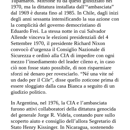
Tupamaros. Mitrione fu da questi giustiziato nel
1970, ma la dittatura installata dall’“ambasciata”
dal 1969 è durata fino al 1985. In Chile, dagli inizi
degli anni sessanta intensificando la sua azione con
la complicità del governo democristiano di
Eduardo Frei. La stessa notte in cui Salvador
Allende vinceva le elezioni presidenziali del 4
Settembre 1970, il presidente Richard Nixon
convocò d’urgenza il Consiglio Nazionale di
Sicurezza e ordinò alla CIA di impedire con ogni
mezzo l’insediamento del leader cileno e, in caso
ciò non fosse stato possibile, di non risparmiare
sforzi nè denaro per rovesciarlo. “Né una vite né
un dado per il Cile”, disse quello zoticone prima di
essere sloggiato dalla casa Bianca a seguito di un
giudizio politico.
In Argentina, nel 1976, la CIA e l’ambasciata
furono attivi collaboratori della dittatura genocida
del generale Jorge R. Videla, contando pure sullo
scoperto aiuto e consiglio dell’allora Segretario di
Stato Henry Kissinger. In Nicaragua, sostenendo