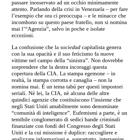
passare inosservato ad un occhio minimamente
attento. Parlando della crisi in Venezuela – per fare
l’esempio che ora ci preoccupa – e le minacce che
incombono su questo paese fratello, non si nomina
mai l’“Agenzia”, salvo in poche e isolate
eccezioni.
La confusione che la
sociedad
capitalista genera
con la sua opacità e il suo feticismo fa nuove
vittime nel campo della “sinistra”. Non dovrebbe
sorprendere che la destra incoraggi questa
copertura della CIA. La stampa egemone – in
realtà, la stampa corrotta e canaglia – non la
nomina mai. È un tema tabú per questi impostori
seriali. Nè lei, la CIA, nè alcuna delle altre
quindici agenzie che costituiscono l’insieme che
negli Stati Uniti amabilmente sono denominate
“comunità di inteligence”. Eufemismi a parte, è un
temibile conglomerato di sedici bande criminali
finanziate con fondi del Congresso degli Stati
Uniti e la cui missione è duplice: raccogliere e
analizzare informazioni e, soprattutto, intervenire