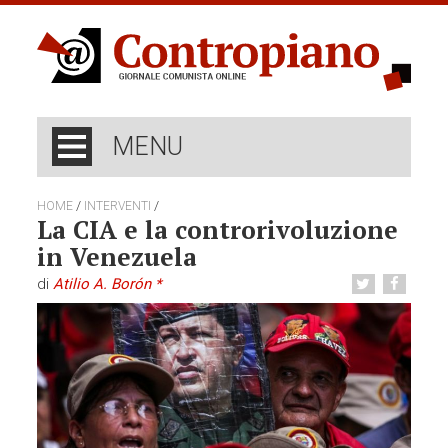
MENU
/
/
HOME
INTERVENTI
La CIA e la controrivoluzione
in Venezuela
di
Atilio A. Borón *