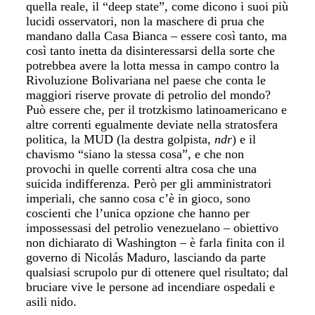
quella reale, il “deep state”, come dicono i suoi più
lucidi osservatori, non la maschere di prua che
mandano dalla Casa Bianca – essere così tanto, ma
così tanto inetta da disinteressarsi della sorte che
potrebbea avere la lotta messa in campo contro la
Rivoluzione Bolivariana nel paese che conta le
maggiori riserve provate di petrolio del mondo?
Può essere che, per il trotzkismo latinoamericano e
altre correnti egualmente deviate nella stratosfera
politica, la MUD (la destra golpista,
ndr
) e il
chavismo “siano la stessa cosa”, e che non
provochi in quelle correnti altra cosa che una
suicida indifferenza. Però per gli amministratori
imperiali, che sanno cosa c’è in gioco, sono
coscienti che l’unica opzione che hanno per
impossessasi del petrolio venezuelano – obiettivo
non dichiarato di Washington – è farla finita con il
governo di Nicolás Maduro, lasciando da parte
qualsiasi scrupolo pur di ottenere quel risultato; dal
bruciare vive le persone ad incendiare ospedali e
asili nido.