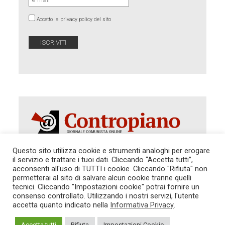
Accetto la privacy policy del sito
Questo sito utilizza cookie e strumenti analoghi per erogare
il servizio e trattare i tuoi dati. Cliccando “Accetta tutti”,
Autorizzazione del Tribunale di Roma 286 del 31
acconsenti all'uso di TUTTI i cookie. Cliccando "Rifiuta" non
dicembre 2014. Direttore Responsabile: Sergio
permetterai al sito di salvare alcun cookie tranne quelli
Cararo. Indirizzo: V.Casalbruciato 27- sc. B - 00159
tecnici. Cliccando "Impostazioni cookie" potrai fornire un
Roma -
consenso controllato. Utilizzando i nostri servizi, l'utente
Tel. 06.640.122.19 -
redazione@contropiano.org
accetta quanto indicato nella
Informativa Privacy
.
SOSTIENICI!
REDAZIONE
CONTATTI
TG CONTROPIANO
LINK CONSIGLIATI
Accetta tutti
Rifiuta
Impostazioni Cookie