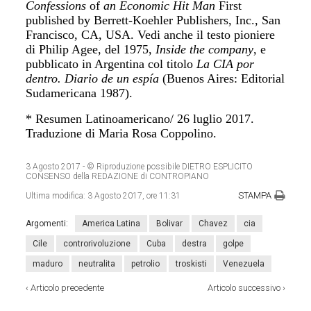
Confessions
of
an Economic Hit Man
First
published by Berrett-Koehler Publishers, Inc., San
Francisco, CA, USA. Vedi anche il testo pioniere
di Philip Agee, del 1975,
Inside the company
, e
pubblicato in Argentina col titolo
La CIA por
dentro. Diario de un espía
(Buenos Aires: Editorial
Sudamericana 1987).
* Resumen Latinoamericano/ 26 luglio 2017.
Traduzione di Maria Rosa Coppolino.
3 Agosto 2017
- © Riproduzione possibile DIETRO ESPLICITO
CONSENSO della REDAZIONE di CONTROPIANO
STAMPA
Ultima modifica:
3 Agosto 2017, ore 11:31
Argomenti:
America Latina
Bolivar
Chavez
cia
Cile
controrivoluzione
Cuba
destra
golpe
maduro
neutralita
petrolio
troskisti
Venezuela
‹
Articolo precedente
Articolo successivo
›