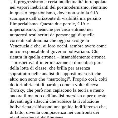
-, il progressismo e certa intellettualità intrappolata
nei vapori inebrianti del postmodernismo, rientrino
in questo negazionismo, dove non solo la CIA
scompare dall’orizzonte di visibilità ma persino
l’imperialismo. Queste due parole, CIA e
imperialismo, neanche per caso entrano nei
numerosi testi scritti da personaggi di quelle
correnti sul dramma che oggi si svolge in
Venezuela e che, ai loro occhi, sembra avere come
unico responsabile il governo bolivariano. Chi
rientra in quella erronea – insanabiemente erronea
– prospettiva d’interpretazione si dimentica pure
della lotta di classe, che brilla per assenza
soprattutto nelle analisi di supposti marxisti che
altro non sono che “marxologi”. Proprio così, colti
dottori ubriachi di parole, come a volte diceva
Trotsky, che però non capiscono la teoria e meno
ancora il metodo dell’analisi marxista e per questo
davanti agli attacchi che subisce la rivoluzione
bolivariana esibiscono una gelida indifferenza che,
di fatto, diventa compiacenza nei confronti dei
piani reazionari dell’impero.