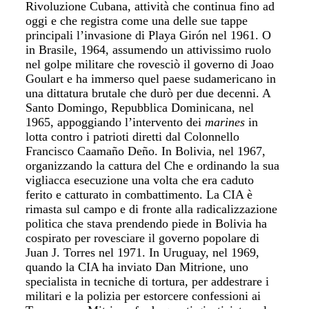
Rivoluzione Cubana, attività che continua fino ad
oggi e che registra come una delle sue tappe
principali l’invasione di Playa Girón nel 1961. O
in Brasile, 1964, assumendo un attivissimo ruolo
nel golpe militare che rovesciò il governo di Joao
Goulart e ha immerso quel paese sudamericano in
una dittatura brutale che durò per due decenni. A
Santo Domingo, Repubblica Dominicana, nel
1965, appoggiando l’intervento dei
marines
in
lotta contro i patrioti diretti dal Colonnello
Francisco Caamaño Deño. In Bolivia, nel 1967,
organizzando la cattura del Che e ordinando la sua
vigliacca esecuzione una volta che era caduto
ferito e catturato in combattimento. La CIA è
rimasta sul campo e di fronte alla radicalizzazione
politica che stava prendendo piede in Bolivia ha
cospirato per rovesciare il governo popolare di
Juan J. Torres nel 1971. In Uruguay, nel 1969,
quando la CIA ha inviato Dan Mitrione, uno
specialista in tecniche di tortura, per addestrare i
militari e la polizia per estorcere confessioni ai