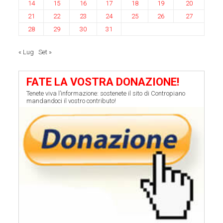
14
15
16
17
18
19
20
21
22
23
24
25
26
27
28
29
30
31
« Lug
Set »
FATE LA VOSTRA DONAZIONE!
Tenete viva l’informazione: sostenete il sito di Contropiano
mandandoci il vostro contributo!