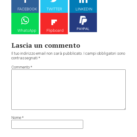
FACEBOOK
TWITTER
LINKEDIN
WhatsApp
Flipboard
Lascia un commento
Il tuo indirizzo email non sarà pubblicato.
I campi obbligatori sono
contrassegnati
*
Commento
*
Nome
*