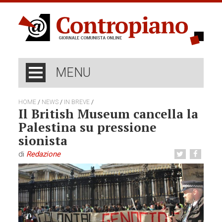
MENU
/
/
/
HOME
NEWS
IN BREVE
Il British Museum cancella la
Palestina su pressione
sionista
di
Redazione