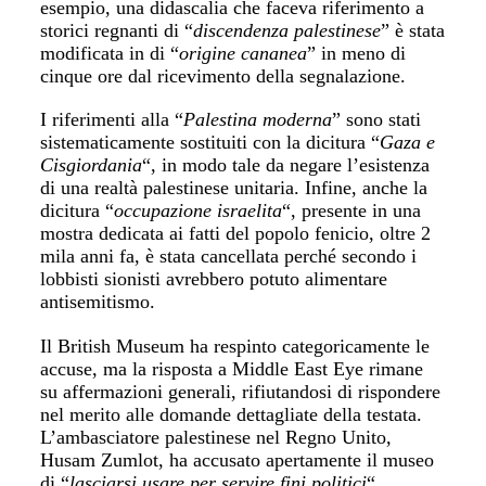
esempio, una didascalia che faceva riferimento a
storici regnanti di “
discendenza palestinese
” è stata
modificata in di “
origine cananea
” in meno di
cinque ore dal ricevimento della segnalazione.
I riferimenti alla “
Palestina moderna
” sono stati
sistematicamente sostituiti con la dicitura “
Gaza e
Cisgiordania
“, in modo tale da negare l’esistenza
di una realtà palestinese unitaria. Infine, anche la
dicitura “
occupazione israelita
“, presente in una
mostra dedicata ai fatti del popolo fenicio, oltre 2
mila anni fa, è stata cancellata perché secondo i
lobbisti sionisti avrebbero potuto alimentare
antisemitismo.
Il British Museum ha respinto categoricamente le
accuse, ma la risposta a Middle East Eye rimane
su affermazioni generali, rifiutandosi di rispondere
nel merito alle domande dettagliate della testata.
L’ambasciatore palestinese nel Regno Unito,
Husam Zumlot, ha accusato apertamente il museo
di “
lasciarsi usare per servire fini politici
“.