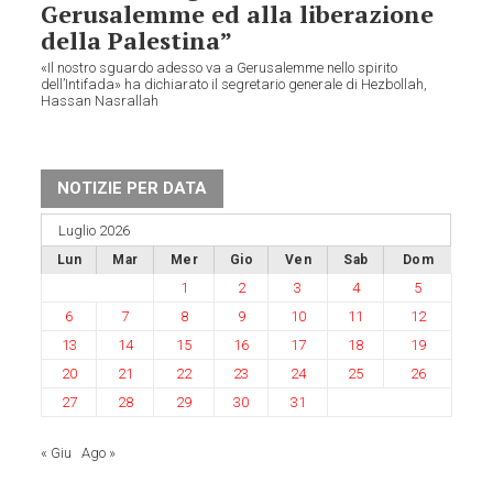
Gerusalemme ed alla liberazione
della Palestina”
«Il nostro sguardo adesso va a Gerusalemme nello spirito
dell’Intifada» ha dichiarato il segretario generale di Hezbollah,
Hassan Nasrallah
NOTIZIE PER DATA
Luglio 2026
Lun
Mar
Mer
Gio
Ven
Sab
Dom
1
2
3
4
5
6
7
8
9
10
11
12
13
14
15
16
17
18
19
20
21
22
23
24
25
26
27
28
29
30
31
« Giu
Ago »