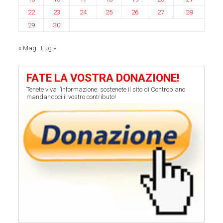
22
23
24
25
26
27
28
29
30
« Mag
Lug »
FATE LA VOSTRA DONAZIONE!
Tenete viva l’informazione: sostenete il sito di Contropiano
mandandoci il vostro contributo!