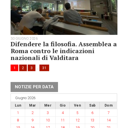
30 GIUGNO 2026
Difendere la filosofia. Assemblea a
Roma contro le indicazioni
nazionali di Valditara
1
2
3
…
31
NOTIZIE PER DATA
Giugno 2026
Lun
Mar
Mer
Gio
Ven
Sab
Dom
1
2
3
4
5
6
7
8
9
10
11
12
13
14
15
16
17
18
19
20
21