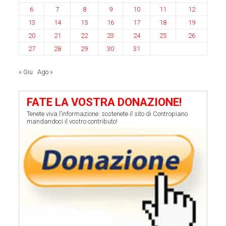
6
7
8
9
10
11
12
13
14
15
16
17
18
19
20
21
22
23
24
25
26
27
28
29
30
31
« Giu
Ago »
FATE LA VOSTRA DONAZIONE!
Tenete viva l’informazione: sostenete il sito di Contropiano
mandandoci il vostro contributo!