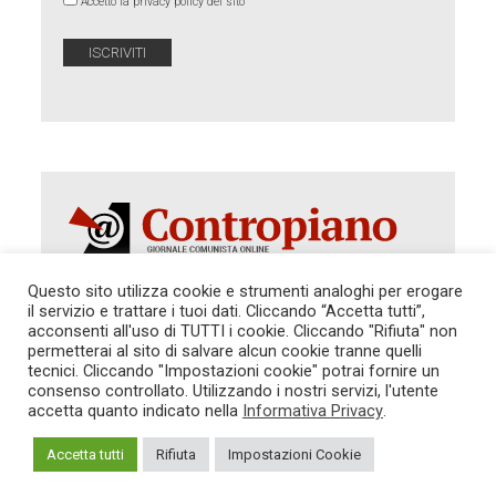
Accetto la privacy policy del sito
Questo sito utilizza cookie e strumenti analoghi per erogare
il servizio e trattare i tuoi dati. Cliccando “Accetta tutti”,
Autorizzazione del Tribunale di Roma 286 del 31
acconsenti all'uso di TUTTI i cookie. Cliccando "Rifiuta" non
dicembre 2014. Direttore Responsabile: Sergio
permetterai al sito di salvare alcun cookie tranne quelli
Cararo. Indirizzo: V.Casalbruciato 27- sc. B - 00159
tecnici. Cliccando "Impostazioni cookie" potrai fornire un
Roma -
consenso controllato. Utilizzando i nostri servizi, l'utente
Tel. 06.640.122.19 -
redazione@contropiano.org
accetta quanto indicato nella
Informativa Privacy
.
SOSTIENICI!
REDAZIONE
CONTATTI
TG CONTROPIANO
LINK CONSIGLIATI
Accetta tutti
Rifiuta
Impostazioni Cookie
PRIVACY
COOKIE POLICY