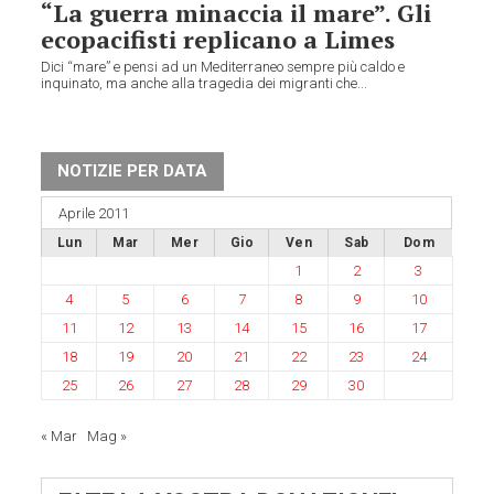
“La guerra minaccia il mare”. Gli
ecopacifisti replicano a Limes
Dici “mare” e pensi ad un Mediterraneo sempre più caldo e
inquinato, ma anche alla tragedia dei migranti che...
NOTIZIE PER DATA
Aprile 2011
Lun
Mar
Mer
Gio
Ven
Sab
Dom
1
2
3
4
5
6
7
8
9
10
11
12
13
14
15
16
17
18
19
20
21
22
23
24
25
26
27
28
29
30
« Mar
Mag »