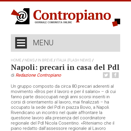
MENU
/
/
/
/
HOME
NEWS
IN BREVE
ITALIA (FLASH NEWS)
Napoli: precari in casa del Pdl
di
Redazione Contropiano
Un gruppo composto da circa 80 precari aderenti al
movimento «Bros per il lavoro e per il salario» – di cui
fanno parte disoccupati negli anni scorsi inseriti in
corsi di orientamento al lavoro, mai finalizzati – ha
occupato la sede del Pdl in piazza Bovio, a Napoli.
Rivendicano un incontro nel quale affrontare la
questione lavoro alla presenza del coordinatore
regionale del Pdl Nicola Cosentino. «Riteniamo che il
piano redatto dall’assessore regionale al Lavoro