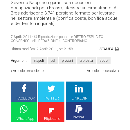
Severino Nappi non garantisca occasioni
occupazionali per i Bross», riferisce un dimostrante. Ai
Bros aderiscono 3.741 persione formate per lavorare
nel settore ambientale (bonifica coste, bonifica acque
e dei territori inquinati).
7 Aprile 2011
- © Riproduzione possibile DIETRO ESPLICITO
CONSENSO della REDAZIONE di CONTROPIANO
STAMPA
Ultima modifica:
7 Aprile 2011, ore 21:58
Argomenti:
napoli
pdl
precari
protesta
sede
‹
Articolo precedente
Articolo successivo
›
FACEBOOK
TWITTER
LINKEDIN
WhatsApp
Flipboard