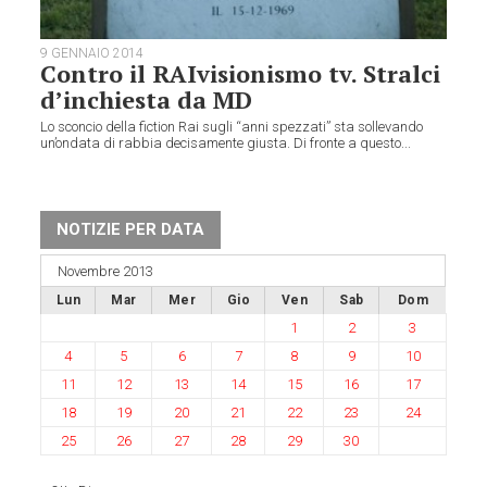
9 GENNAIO 2014
Contro il RAIvisionismo tv. Stralci
d’inchiesta da MD
Lo sconcio della fiction Rai sugli “anni spezzati” sta sollevando
un’ondata di rabbia decisamente giusta. Di fronte a questo...
NOTIZIE PER DATA
Novembre 2013
Lun
Mar
Mer
Gio
Ven
Sab
Dom
1
2
3
4
5
6
7
8
9
10
11
12
13
14
15
16
17
18
19
20
21
22
23
24
25
26
27
28
29
30