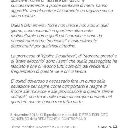
quartiere muniti di “tessera del fascio” e
successivamente, a poche centinaia di metri, hanno
aggredi
to verbalmente e fisicamente un ragazzo senza
alcun motivo.
Questi fatti emersi, forse non unici e non solo in quel
giorno, sono accaduti in quartiere altamente
multiculturale come quello del carmine e sono da
considerarsi come “pericolosi” e culturalmente
degenerativi per qualsiasi cittadino.
La promessa di “ripulire il quartiere”, di “ritornare presto” e
di “stare all’occhio” sono i semi che quella passeggiata ha
lasciato e che ci vedono tutti coinvolti, dai residenti ai
frequentatori di queste vie e chi ci lavora.
E’ quindi doveroso e necessario fare un punto della
situazione per capire come comportarsi e reagire di
fronte alle minacce e alle provocazioni di queste “derive
culturali”, che tra le mille realtà da sempre presenti nel
quartiere non ne hanno mai fatto parte.
8 Novembre 2013
- © Riproduzione possibile DIETRO ESPLICITO
CONSENSO della REDAZIONE di CONTROPIANO
STAMPA
Ultima modifica:
8 Novembre 2013, ore 8:18