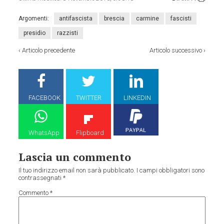
Argomenti:
antifascista
brescia
carmine
fascisti
presidio
razzisti
‹
Articolo precedente
Articolo successivo
›
FACEBOOK
TWITTER
LINKEDIN
WhatsApp
Flipboard
Lascia un commento
Il tuo indirizzo email non sarà pubblicato.
I campi obbligatori sono
contrassegnati
*
Commento
*