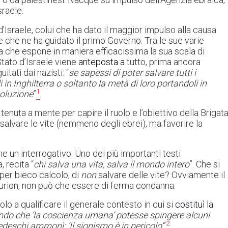
sraele.
 d’Israele, colui che ha dato il maggior impulso alla causa
e che ne ha guidato il primo Governo. Tra le sue varie
na che espone in maniera efficacissima la sua scala di
 Stato d’Israele viene
anteposta a
tutto, prima ancora
itati dai nazisti: “
se sapessi di poter salvare tutti i
n Inghilterra o soltanto la metà di loro portandoli in
1
soluzione
”
.
nuta a mente per capire il ruolo e l’obiettivo della Brigat
e salvare le vite (nemmeno degli ebrei), ma favorire la
e un interrogativo. Uno dei più importanti testi
, recita “
chi salva una vita, salva il mondo intero
”. Che si
 per bieco calcolo, di
non
salvare delle vite? Ovviamente il
Gurion, non può che essere di ferma condanna.
o a qualificare il generale contesto in cui si
costituì la
ndo che ‘la coscienza umana’ potesse spingere alcuni
2
tedeschi ammonì: ‘Il sionismo è in pericolo’
”
.