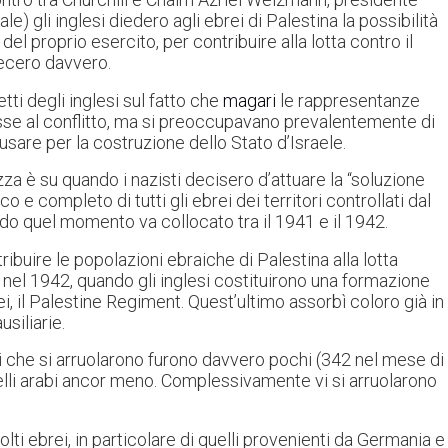
e) gli inglesi diedero agli ebrei di Palestina la possibilità
 del proprio esercito, per contribuire alla lotta contro il
ecero davvero.
tti degli inglesi sul fatto che
magari
le rappresentanze
sse al conflitto, ma si preoccupavano prevalentemente di
sare per la costruzione dello Stato d’Israele.
zza è su quando i nazisti decisero d’attuare la “soluzione
co e completo di tutti gli ebrei dei territori controllati dal
do quel momento va collocato tra il 1941 e il 1942.
ibuire le popolazioni ebraiche di Palestina alla lotta
 nel 1942, quando gli inglesi costituirono una formazione
, il Palestine Regiment. Quest’ultimo assorbì coloro già in
siliarie.
ei che si arruolarono furono davvero pochi (342 nel mese di
elli arabi ancor meno. Complessivamente vi si arruolarono
lti ebrei, in particolare di quelli provenienti da Germania e