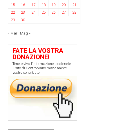
15
16
17
18
19
20
21
22
23
24
25
26
27
28
29
30
« Mar
Mag »
FATE LA VOSTRA
DONAZIONE!
Tenete viva l’informazione: sostenete
il sito di Contropiano mandandoci il
vostro contributo!