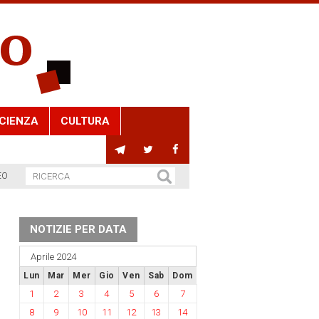
CIENZA
CULTURA
EO
NOTIZIE PER DATA
Aprile 2024
Lun
Mar
Mer
Gio
Ven
Sab
Dom
1
2
3
4
5
6
7
8
9
10
11
12
13
14