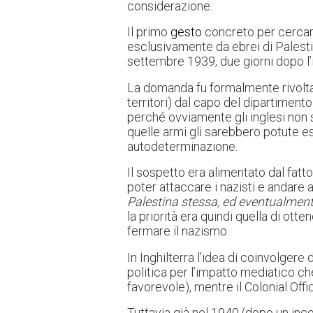
considerazione.
Il primo
gesto
concreto per cercar
esclusivamente da ebrei di Palesti
settembre 1939, due giorni dopo l’
La domanda fu formalmente rivolta a
territori) dal capo del dipartimento
perché ovviamente gli inglesi non 
quelle armi gli sarebbero potute es
autodeterminazione.
Il sospetto era alimentato dal fatt
poter attaccare i nazisti e andare a 
Palestina stessa, ed eventualmente
la priorità era quindi quella di otte
fermare il nazismo.
In Inghilterra l’idea di coinvolgere 
politica per l’impatto mediatico c
favorevole), mentre il Colonial Off
Tuttavia già nel 1940 (dopo un inc