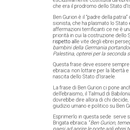
che era il prodromo dello Stato d’I
Ben Gurion è il “padre della patria”
sionista, che ha plasmato lo Stato 
affermazioni terrificanti ce ne è u
priorità in cui la costruzione dello
rispetto al
le vite degli ebrei persegu
bambini della Germania portandoli i
Palestina, opterei per la seconda 
Questa frase deve essere sempre te
ebraica: non lottare per la libertà 
nascita dello Stato d’Israele.
La frase di Ben Gurion ci pone anch
dell’ebraismo, il Talmud di Babilonia
dovrebbe dire allora di chi decide,
giudizio umano e politico su Ben 
Esprimerlo in questa sede serve sol
Brigata ebraica. “
Ben Gurion, teme
paesi ad aprire le porte agli ebrei 