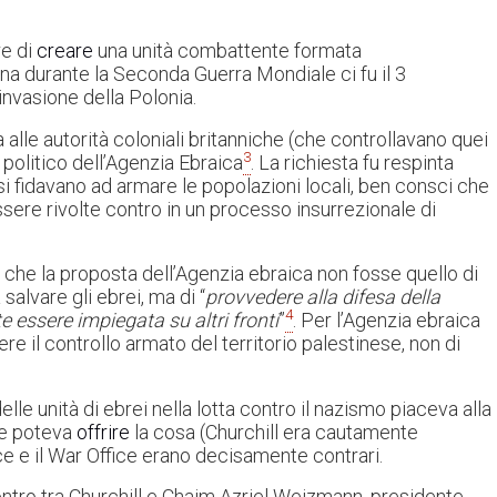
e di
creare
una unità combattente formata
na durante la Seconda Guerra Mondiale ci fu il 3
invasione della Polonia.
lle autorità coloniali britanniche (che controllavano quei
3
 politico dell’Agenzia Ebraica
. La richiesta fu respinta
si fidavano ad armare le popolazioni locali, ben consci che
sere rivolte contro in un processo insurrezionale di
o che la proposta dell’Agenzia ebraica non fosse quello di
salvare gli ebrei, ma di “
provvedere alla difesa della
4
 essere impiegata su altri fronti
”
. Per l’Agenzia ebraica
nere il controllo armato del territorio palestinese, non di
delle unità di ebrei nella lotta contro il nazismo piaceva alla
he poteva
offrire
la cosa (Churchill era cautamente
ice e il War Office erano decisamente contrari.
ontro tra Churchill e Chaim Azriel Weizmann, presidente