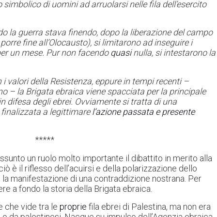
bolico di uomini ad arruolarsi nelle fila dell’esercito
do la guerra stava finendo, dopo la liberazione del campo
orre fine all’Olocausto), si limitarono ad inseguire i
 per un mese. Pur non facendo
quasi
nulla, si intestarono la
 i valori della Resistenza, eppure in tempi recenti –
 – la Brigata ebraica viene spacciata per la principale
in difesa degli ebrei. Ovviamente si tratta di una
finalizzata a legittimare
l’azione passata e presente
*****
ssunto un ruolo molto importante il dibattito in merito alla
 è il riflesso dell’acuirsi e della polarizzazione dello
 la manifestazione di una contraddizione nostrana. Per
e a fondo la storia della Brigata ebraica.
e che vide tra le
proprie
fila ebrei di Palestina, ma non era
 o da palestinesi. Nacque su impulso dell’Agenzia ebraica,