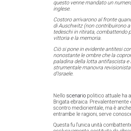
questo venne mandato un numero sim
inglese.
Costoro arrivarono al fronte quan
di Auschwitz (non contribuirono a p
tedeschi in ritirata, combattendo
vittoria e la memoria.
Ciò si pone in evidente antitesi con
nonostante le ombre che la coprono
paladina della lotta antifascista e 
strumentale manovra revisionista 
d’Israele.
Nello
scenario
politico attuale ha a
Brigata ebraica. Prevalentemente ciò
scontro mediorientale, ma è anche
entrambe le ragioni, serve conoscer
Questa fu l’unica unità combattent
esclusivamente costituita da ebrei