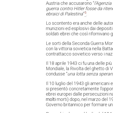
Austria che accusarono “
l’Agenzia
guerra contro Hitler fosse da ritene
5
ebraici di Palestina
”
.
Lo scontento era anche delle autor
munizioni ed esplosivi dai deposit
soldati ebrei che così rifornivano gl
Le sorti della Seconda Guerra Mond
con la vittoria sovietica nella Batt
contrattacco sovietico verso i nazi
Il 18 aprile 1943 ci fu una delle p
Mondiale, la Rivolta del ghetto di 
condusse “
una lotta senza speranz
Il 10 luglio del 1943 gli americani e
si presentò concretamente l’opportu
ebrei europei dalle persecuzioni n
molti
morti) dopo, nel marzo del 194
Governo britannico per formare una