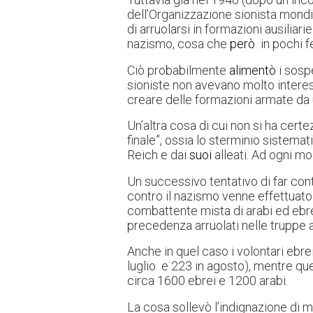
dell’Organizzazione sionista mondial
di arruolarsi in formazioni ausiliarie
nazismo, cosa che
però
in pochi f
Ciò probabilmente
alimentò
i sospe
sioniste non avevano molto intere
creare delle formazioni armate da u
Un’altra cosa di cui non si ha certe
finale”, ossia lo sterminio sistemati
Reich e dai
suoi
alleati. Ad ogni mo
Un successivo tentativo di far contr
contro il nazismo venne effettuato
combattente mista di arabi ed ebrei
precedenza arruolati nelle truppe au
Anche in quel caso i volontari ebr
luglio e 223 in agosto), mentre qu
circa 1600 ebrei e 1200 arabi.
La cosa sollevò l’indignazione di mo