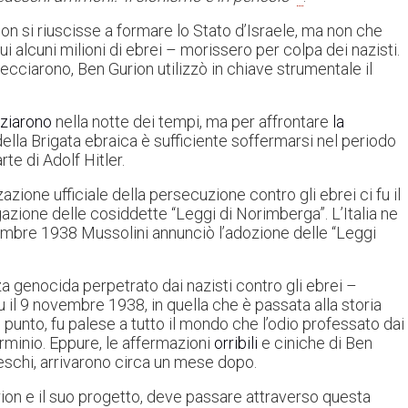
non si riuscisse a formare lo Stato d’Israele, ma non che
ui alcuni milioni di ebrei – morissero per colpa dei nazisti.
recciarono, Ben Gurion utilizzò in chiave strumentale il
iziarono
nella notte dei tempi, ma per affrontare
la
della Brigata ebraica è sufficiente soffermarsi nel periodo
te di Adolf Hitler.
zione ufficiale della persecuzione contro gli ebrei ci fu il
ione delle cosiddette “Leggi di Norimberga”. L’Italia ne
tembre 1938 Mussolini annunciò l’adozione delle “Leggi
nza genocida perpetrato dai nazisti contro gli ebrei –
u il 9 novembre 1938, in quella che è passata alla storia
l punto, fu palese a tutto il mondo che l’odio professato dai
erminio. Eppure, le affermazioni
orribili
e ciniche di Ben
eschi, arrivarono circa un mese dopo.
urion e il suo progetto, deve passare attraverso questa