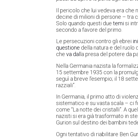
Il pericolo che lui vedeva era che 
decine di milioni di persone – tra c
Solo quando questi due
temi
si int
secondo a favore del primo.
Le persecuzioni contro gli ebrei
in
questione
della natura e del ruolo 
che
va dal
la presa del potere da par
Nella Germania nazista la formalizza
15 settembre 1935 con la promulgaz
seguì a breve l’esempio; il 18 set
razziali”.
In Germania, il primo atto di viole
sistematico e su vasta scala – ci f
come “La notte dei cristalli”. A que
nazisti si era già trasformato in st
Gurion sul destino dei bambini ted
Ogni tentativo di riabilitare Ben G