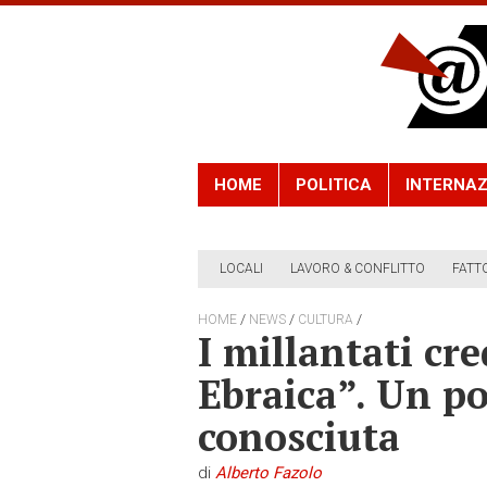
HOME
POLITICA
INTERNAZ
LOCALI
LAVORO & CONFLITTO
FATT
/
/
/
HOME
NEWS
CULTURA
I millantati cre
Ebraica”. Un po
conosciuta
di
Alberto Fazolo