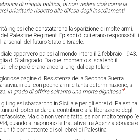
 ebraica di miopia politica, di non vedere cioè come la
rsi prioritaria rispetto alla difesa degli insediamenti
ità inglesi che
constatarono
la sparizione di molte armi,
i del Palestine Regiment. E
pisodi
di cui erano responsabili i
i arsenali del futuro Stato d’Israele.
iale apparvero palesi al mondo intero il 2 febbraio 1943,
aglia di Stalingrado. Da quel momento si scatenò il
sti, che però erano ancora lungi dal capitolare.
iù gloriose pagine di Resistenza della Seconda Guerra
Varsavia, in cui con poche armi e tanta determinazione, si
6
a, in grado di offrire soltanto una morte dignitosa
”
.
 gli inglesi sbarcarono in Sicilia e per gli ebrei di Palestina
nità di poter andare a contribuire alla liberazione degli
azifasciste. Ma ciò non venne fatto, se non molto tempo (e
4, quando si riaprirono le trattative tra Agenzia ebraica e
 unità combattente di soli ebrei di Palestina.