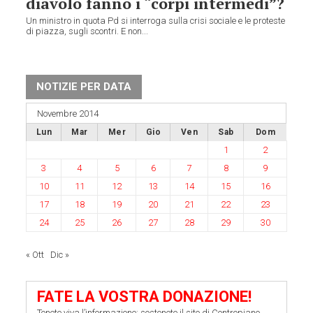
diavolo fanno i “corpi intermedi”?
Un ministro in quota Pd si interroga sulla crisi sociale e le proteste
di piazza, sugli scontri. E non...
NOTIZIE PER DATA
Novembre 2014
Lun
Mar
Mer
Gio
Ven
Sab
Dom
1
2
3
4
5
6
7
8
9
10
11
12
13
14
15
16
17
18
19
20
21
22
23
24
25
26
27
28
29
30
« Ott
Dic »
FATE LA VOSTRA DONAZIONE!
Tenete viva l’informazione: sostenete il sito di Contropiano