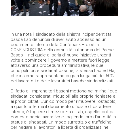
In una nota il sindacato della sinistra indipendentista
basca Lab denuncia di aver avuto accesso ad un
documento interno della Confebask – cioè la
CONFINDUSTRIA della comunità autonoma del Paese
Basco – nel quale di parla di nuove iniziative urgenti
volte a convincere il governo a mettere fuori legge,
attraverso una procedura amministrativa, le due
principali forze sindacali basche, la stessa Lab ed Ela,
che insieme rappresentano di gran lunga più del 50%
dei lavoratori e delle lavoratrici basche sindacalizzati.
Di fatto gli imprenditori baschi mettono nel mirino i due
sindacati considerati irriducibili alle proprie richieste e
ai propri diktat. L’unico modo per rimuovere l’ostacolo,
a quanto afferma il documento ufficiale di carattere
interno, è togliere di mezzo Ela e Lab, espellendoli dal
contesto socio-lavorativo e togliendo loro d’autorità lo
status di sindacati. Un modo surrettizio e truffaldino
per negare ai lavoratori la libertà di organizzarsi nel