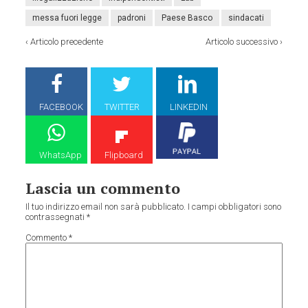
messa fuori legge
padroni
Paese Basco
sindacati
‹
Articolo precedente
Articolo successivo
›
FACEBOOK
TWITTER
LINKEDIN
WhatsApp
Flipboard
Lascia un commento
Il tuo indirizzo email non sarà pubblicato.
I campi obbligatori sono
contrassegnati
*
Commento
*