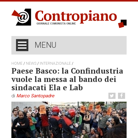
MENU
/
/
/
HOME
NEWS
INTERNAZIONALE
Paese Basco: la Confindustria
vuole la messa al bando dei
sindacati Ela e Lab
di
Marco Santopadre