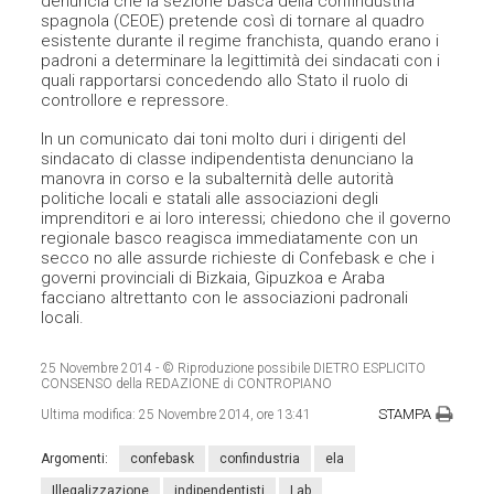
denuncia che la sezione basca della confindustria
spagnola (CEOE) pretende così di tornare al quadro
esistente durante il regime franchista, quando erano i
padroni a determinare la legittimità dei sindacati con i
quali rapportarsi concedendo allo Stato il ruolo di
controllore e repressore.
In un comunicato dai toni molto duri i dirigenti del
sindacato di classe indipendentista denunciano la
manovra in corso e la subalternità delle autorità
politiche locali e statali alle associazioni degli
imprenditori e ai loro interessi; chiedono che il governo
regionale basco reagisca immediatamente con un
secco no alle assurde richieste di Confebask e che i
governi provinciali di Bizkaia, Gipuzkoa e Araba
facciano altrettanto con le associazioni padronali
locali.
25 Novembre 2014
- © Riproduzione possibile DIETRO ESPLICITO
CONSENSO della REDAZIONE di CONTROPIANO
STAMPA
Ultima modifica:
25 Novembre 2014, ore 13:41
Argomenti:
confebask
confindustria
ela
Illegalizzazione
indipendentisti
Lab