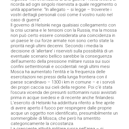
ricorda ad ogni singolo riservista a quale reggimento o
unità appartiene: “In allegato – si legge – troverete i
vostri dettagli personali così come il vostro ruolo nel
caso di guerra”.
Il governo di Helsinki nega qualsiasi collegamento con
la crisi ucraina e le tensioni con la Russia, ma la mossa
non può certo essere considerata una coincidenza in
un paese le cui forze armate non sono certo state la
priorità negli ultimi decenni. Secondo i media la
decisione di ‘allertare’ i riservisti sulla possibilità di un
eventuale scenario bellico sarebbe la conseguenza
dell’aumento della pressione militare russa sui suoi
confini settentrionali e occidentali: negli ultimi mesi
Mosca ha aumentato l’entità e la frequenza delle
esercitazioni nei pressi della lunga frontiera con il
paese scandinavo – 1300 i km in comune – e i sorvoli
dei propri caccia sui cieli della regione. Poi c’è stata
l’oscura vicenda dei presunti sottomarini russi avvistati
prima in acque svedesi e di recente anche finlandesi.
L’esercito di Helsinki ha addirittura riferito a fine aprile
di avere aperto il fuoco per respingere dalle proprie
acque un oggetto non identificato, presumibilmente un
sommergibile di Mosca, che però ha smentito
categoricamente la circostanza.
La crescente attività militare russa nell’area – si