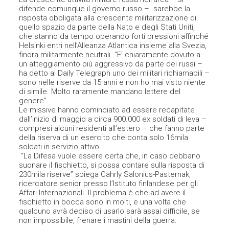
difende comunque il governo russo – sarebbe la
risposta obbligata alla crescente militarizzazione di
quello spazio da parte della Nato e degli Stati Uniti,
che stanno da tempo operando forti pressioni affinché
Helsinki entri nell’Alleanza Atlantica insieme alla Svezia,
finora militarmente neutrali. “E’ chiaramente dovuto a
un atteggiamento più aggressivo da parte dei russi –
ha detto al Daily Telegraph uno dei militari richiamabili –
sono nelle riserve da 15 anni e non ho mai visto niente
di simile. Molto raramente mandano lettere del
genere”.
Le missive hanno cominciato ad essere recapitate
dall’inizio di maggio a circa 900.000 ex soldati di leva –
compresi alcuni residenti all’estero – che fanno parte
della riserva di un esercito che conta solo 16mila
soldati in servizio attivo.
“La Difesa vuole essere certa che, in caso debbano
suonare il fischietto, si possa contare sulla risposta di
230mila riserve” spiega Cahrly Salonius-Pasternak,
ricercatore senior presso l’Istituto finlandese per gli
Affari Internazionali. Il problema è che ad avere il
fischietto in bocca sono in molti, e una volta che
qualcuno avrà deciso di usarlo sarà assai difficile, se
non impossibile, frenare i mastini della guerra.