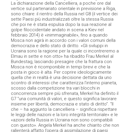
La dichiarazione della Cancelliera, a poche ore dal
vertice sul partenariato orientale in previsione a Riga,
sono chiare: il rientro della Russia nel G8 (il vertice dei
sette Paesi più industrializzati oltre la stessa Russia
che poi ne è stata espulsa dopo la sua reazione al
golpe filoccidentale andato in scena a Kiev nel
febbraio 2014) è «inimmaginabile», fino a quando
Mosca non agirà in accordo con i valori comuni della
democrazia e dello stato di diritto. «Gli sviluppi in
Ucraina sono la ragione per la quale ci incontreremo a
Elmau in sette e non otto» ha ribadito Frau Merkel al
Bundestag, lasciando presagire che la frattura con
Mosca non è ricomponibile in tempi brevi e che la
posta in gioco è alta. Per coprire ideologicamente
quella che in realtà è una decisione dettata da uno
scontro di interessi che caratterizza l’interno pianeta,
scosso dalla competizione tra vari blocchi in
concorrenza sempre più sfrenata, Merkel ha definito il
G7 “una comunità di valori, e questo significa lavorare
insieme per libertà, democrazia e stato di diritto”. “Il
che – ha aggiunto la cancelliera – significa rispettare
le leggi delle nazioni e la loro integrità territoriale» e le
«azioni della Russia in Ucraina non sono compatibili
con questo». Angela Merkel ha anche chiarito che non
rallenterà affatto l’opera di assimilazione di paesi