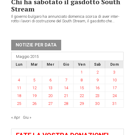
Chi ha sabotato il gasdotto South
Stream
Il governo bul­garo ha annun­ciato dome­nica scorsa di aver inter­
rotto i lavori di costru­zione del South Stream, il gasdotto che...
NOTIZIE PER DATA
Maggio 2015
Lun
Mar
Mer
Gio
Ven
Sab
Dom
1
2
3
4
5
6
7
8
9
10
11
12
13
14
15
16
17
18
19
20
21
22
23
24
25
26
27
28
29
30
31
« Apr
Giu »