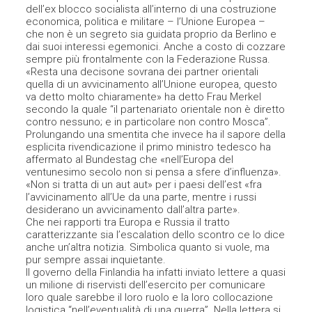
dell’ex blocco socialista all’interno di una costruzione
economica, politica e militare – l’Unione Europea –
che non è un segreto sia guidata proprio da Berlino e
dai suoi interessi egemonici. Anche a costo di cozzare
sempre più frontalmente con la Federazione Russa.
«Resta una decisone sovrana dei partner orientali
quella di un avvicinamento all’Unione europea, questo
va detto molto chiaramente» ha detto Frau Merkel
secondo la quale “il partenariato orientale non è diretto
contro nessuno; e in particolare non contro Mosca”.
Prolungando una smentita che invece ha il sapore della
esplicita rivendicazione il primo ministro tedesco ha
affermato al Bundestag che «nell’Europa del
ventunesimo secolo non si pensa a sfere d’influenza».
«Non si tratta di un aut aut» per i paesi dell’est «fra
l’avvicinamento all’Ue da una parte, mentre i russi
desiderano un avvicinamento dall’altra parte».
Che nei rapporti tra Europa e Russia il tratto
caratterizzante sia l’escalation dello scontro ce lo dice
anche un’altra notizia. Simbolica quanto si vuole, ma
pur sempre assai inquietante.
Il governo della Finlandia ha infatti inviato lettere a quasi
un milione di riservisti dell’esercito per comunicare
loro quale sarebbe il loro ruolo e la loro collocazione
logistica “nell’eventualità di una guerra”. Nella lettera si