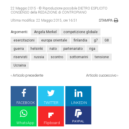
22 Maggio 2015
- © Riproduzione possibile DIETRO ESPLICITO
CONSENSO della REDAZIONE di CONTROPIANO
STAMPA
Ultima modifica:
22 Maggio 2015, ore 16:51
Argomenti:
Angela Merkel
competizione globale
esercitazioni
europa orientale
finlandia
g7
G8
guerra
helsinki
nato
partenariato
riga
riservisti
russia
scontro
sottomarini
tensione
Ucraina
‹
Articolo precedente
Articolo successivo
›
FACEBOOK
TWITTER
LINKEDIN
WhatsApp
Flipboard