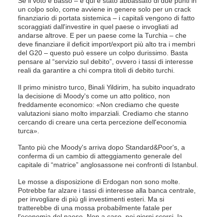
Se il voto è basso – e qui è stato abbassato di due punti in
un colpo solo, come avviene in genere solo per un crack
finanziario di portata sistemica – i capitali vengono di fatto
scoraggiati dall'investire in quel paese o invogliati ad
andarse altrove. E per un paese come la Turchia – che
deve finanziare il deficit import/export più alto tra i membri
del G20 – questo può essere un colpo durissimo. Basta
pensare al “servizio sul debito”, ovvero i tassi di interesse
reali da garantire a chi compra titoli di debito turchi.
Il primo ministro turco, Binali Yildirim, ha subito inquadrato
la decisione di Moody's come un atto politico, non
freddamente economico: «Non crediamo che queste
valutazioni siano molto imparziali. Crediamo che stanno
cercando di creare una certa percezione dell'economia
turca».
Tanto più che Moody's arriva dopo Standard&Poor's, a
conferma di un cambio di atteggiamento generale del
capitale di “matrice” anglosassone nei confronti di Istanbul.
Le mosse a disposizione di Erdogan non sono molte.
Potrebbe far alzare i tassi di interesse alla banca centrale,
per invogliare di più gli investimenti esteri. Ma si
tratterebbe di una mossa probabilmente fatale per
l'economia del paese. Non a caso, nei giorni scorsi, la