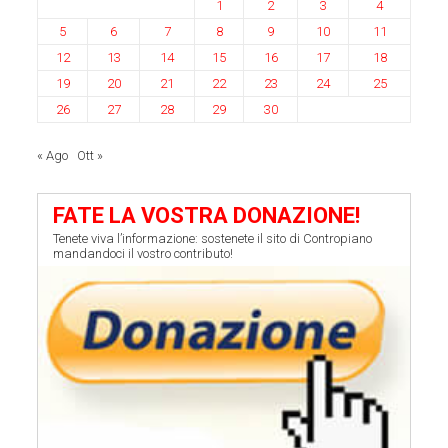
1
2
3
4
5
6
7
8
9
10
11
12
13
14
15
16
17
18
19
20
21
22
23
24
25
26
27
28
29
30
« Ago
Ott »
FATE LA VOSTRA DONAZIONE!
Tenete viva l’informazione: sostenete il sito di Contropiano
mandandoci il vostro contributo!