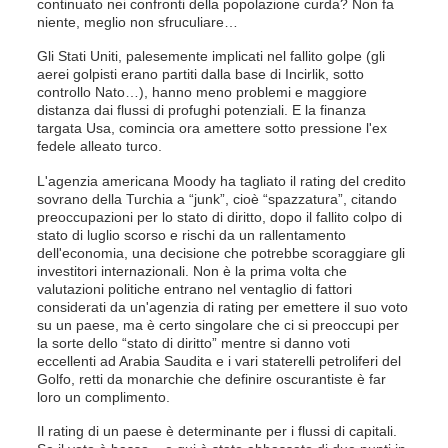
continuato nei confronti della popolazione curda? Non fa
niente, meglio non sfruculiare…
Gli Stati Uniti, palesemente implicati nel fallito golpe (gli
aerei golpisti erano partiti dalla base di Incirlik, sotto
controllo Nato…), hanno meno problemi e maggiore
distanza dai flussi di profughi potenziali. E la finanza
targata Usa, comincia ora amettere sotto pressione l'ex
fedele alleato turco.
L'agenzia americana Moody ha tagliato il rating del credito
sovrano della Turchia a “junk”, cioè “spazzatura”, citando
preoccupazioni per lo stato di diritto, dopo il fallito colpo di
stato di luglio scorso e rischi da un rallentamento
dell'economia, una decisione che potrebbe scoraggiare gli
investitori internazionali. Non è la prima volta che
valutazioni politiche entrano nel ventaglio di fattori
considerati da un'agenzia di rating per emettere il suo voto
su un paese, ma è certo singolare che ci si preoccupi per
la sorte dello “stato di diritto” mentre si danno voti
eccellenti ad Arabia Saudita e i vari staterelli petroliferi del
Golfo, retti da monarchie che definire oscurantiste è far
loro un complimento.
Il rating di un paese è determinante per i flussi di capitali.