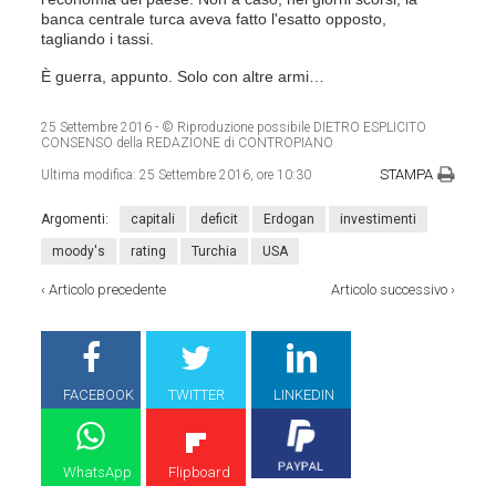
banca centrale turca aveva fatto l'esatto opposto,
tagliando i tassi.
È guerra, appunto. Solo con altre armi…
25 Settembre 2016
- © Riproduzione possibile DIETRO ESPLICITO
CONSENSO della REDAZIONE di CONTROPIANO
STAMPA
Ultima modifica:
25 Settembre 2016, ore 10:30
Argomenti:
capitali
deficit
Erdogan
investimenti
moody's
rating
Turchia
USA
‹
Articolo precedente
Articolo successivo
›
FACEBOOK
TWITTER
LINKEDIN
WhatsApp
Flipboard