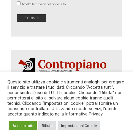
Accetto la privacy policy del sito
Questo sito utilizza cookie e strumenti analoghi per erogare
il servizio e trattare i tuoi dati. Cliccando “Accetta tutti”,
Autorizzazione del Tribunale di Roma 286 del 31
acconsenti all'uso di TUTTI i cookie. Cliccando "Rifiuta" non
dicembre 2014. Direttore Responsabile: Sergio
permetterai al sito di salvare alcun cookie tranne quelli
Cararo. Indirizzo: V.Casalbruciato 27- sc. B - 00159
tecnici. Cliccando "Impostazioni cookie" potrai fornire un
Roma -
consenso controllato. Utilizzando i nostri servizi, l'utente
Tel. 06.640.122.19 -
redazione@contropiano.org
accetta quanto indicato nella
Informativa Privacy
.
SOSTIENICI!
REDAZIONE
CONTATTI
TG CONTROPIANO
LINK CONSIGLIATI
Accetta tutti
Rifiuta
Impostazioni Cookie
PRIVACY
COOKIE POLICY