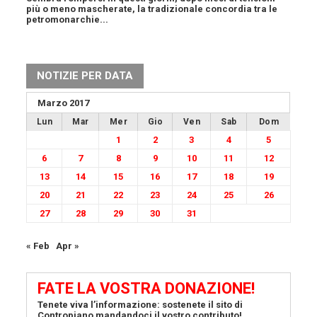
più o meno mascherate, la tradizionale concordia tra le
petromonarchie...
NOTIZIE PER DATA
Marzo 2017
Lun
Mar
Mer
Gio
Ven
Sab
Dom
1
2
3
4
5
6
7
8
9
10
11
12
13
14
15
16
17
18
19
20
21
22
23
24
25
26
27
28
29
30
31
« Feb
Apr »
FATE LA VOSTRA DONAZIONE!
Tenete viva l’informazione: sostenete il sito di
Contropiano mandandoci il vostro contributo!