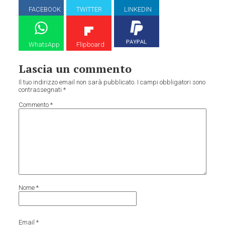
FACEBOOK
TWITTER
LINKEDIN
WhatsApp
Flipboard
Lascia un commento
Il tuo indirizzo email non sarà pubblicato.
I campi obbligatori sono
contrassegnati
*
Commento
*
Nome
*
Email
*