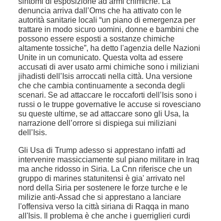
sintomi di esposizione ad armi chimiche. La
denuncia arriva dall’Oms che ha attivato con le
autorità sanitarie locali “un piano di emergenza per
trattare in modo sicuro uomini, donne e bambini che
possono essere esposti a sostanze chimiche
altamente tossiche”, ha detto l'agenzia delle Nazioni
Unite in un comunicato. Questa volta ad essere
accusati di aver usato armi chimiche sono i miliziani
jihadisti dell’Isis arroccati nella città. Una versione
che che cambia continuamente a seconda degli
scenari. Se ad attaccare le roccaforti dell’Isis sono i
russi o le truppe governative le accuse si rovesciano
su queste ultime, se ad attaccare sono gli Usa, la
narrazione dell’orrore si dispiega sui miliziani
dell’Isis.
Gli Usa di Trump adesso si apprestano infatti ad
intervenire massicciamente sul piano militare in Iraq
ma anche ridosso in Siria. La Cnn riferisce che un
gruppo di marines statunitensi è gia' arrivato nel
nord della Siria per sostenere le forze turche e le
milizie anti-Assad che si apprestano a lanciare
l'offensiva verso la città siriana di Raqqa in mano
all'Isis. Il problema è che anche i guerriglieri curdi