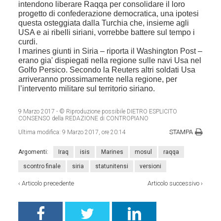
intendono liberare Raqqa per consolidare il loro
progetto di confederazione democratica, una ipotesi
questa osteggiata dalla Turchia che, insieme agli
USA e ai ribelli siriani, vorrebbe battere sul tempo i
curdi.
I marines giunti in Siria – riporta il Washington Post –
erano gia' dispiegati nella regione sulle navi Usa nel
Golfo Persico. Secondo la Reuters altri soldati Usa
arriveranno prossimamente nella regione, per
l’intervento militare sul territorio siriano.
9 Marzo 2017
- © Riproduzione possibile DIETRO ESPLICITO
CONSENSO della REDAZIONE di CONTROPIANO
STAMPA
Ultima modifica:
9 Marzo 2017, ore 20:14
Argomenti:
Iraq
isis
Marines
mosul
raqqa
scontro finale
siria
statunitensi
versioni
‹
Articolo precedente
Articolo successivo
›