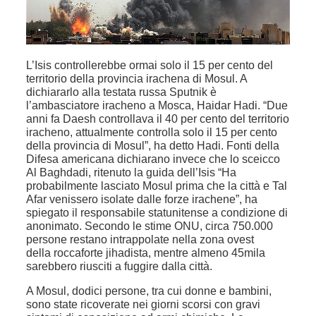
L’
Isis controll
erebbe ormai
solo il 15 per cento del
territorio della provincia irachena di Mosul.
A
dichiararlo alla testata russa
Sputnik
è
l’ambasciatore iracheno a Mosca, Haidar Hadi. “Due
anni fa Daesh controllava il 40 per cento del territorio
iracheno, attualmente controlla solo il 15 per cento
della provincia di Mosul”, ha detto Hadi.
F
onti della
Difesa americana dichiarano invece che lo sceicco
Al Baghdadi, ritenuto la guida dell’Isis “Ha
probabilmente lasciato Mosul prima che la città e Tal
Afar venissero isolate dalle forze irachene”, ha
spiegato il responsabile statunitense a condizione di
anonimato. Secondo le stime ONU, circa
750​.000
persone restano intrappolate
nella zona ovest
della roccaforte jihadista, mentre almeno 45mila
sarebbero riusciti a fuggire dalla città.
A Mosul, dodici persone, tra cui donne e bambini,
sono state ricoverate nei giorni scorsi con gravi