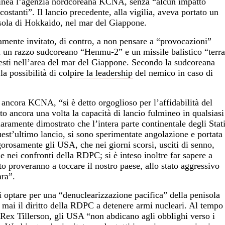
inea l’agenzia nordcoreana
KCNA
, senza “alcun impatto
costanti”. Il lancio precedente, alla vigilia, aveva portato un
isola di Hokkaido, nel mar del Giappone.
vamente invitato, di contro, a non pensare a “provocazioni”
di un razzo sudcoreano “Henmu-2” e un missile balistico “terra
i nell’area del mar del Giappone. Secondo la sudcoreana
la possibilità di
colpire la leadership
del nemico in caso di
e ancora
KCNA
, “si è detto orgoglioso per l’affidabilità del
to ancora una volta la capacità di lancio fulmineo in qualsiasi
aramente dimostrato che l’intera parte continentale degli Stat
uest’ultimo lancio, si sono sperimentate angolazione e portata
rosamente gli USA, che nei giorni scorsi, usciti di senno,
 nei confronti della RDPC; si è inteso inoltre far sapere a
 proveranno a toccare il nostro paese, allo stato aggressivo
ara”.
 optare per una “denuclearizzazione pacifica” della penisola
mai il diritto della RDPC a detenere armi nucleari. Al tempo
to Rex Tillerson, gli USA “non abdicano agli obblighi verso i