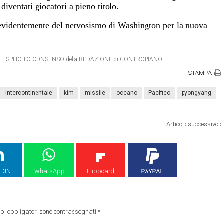
diventati giocatori a pieno titolo.
o evidentemente del nervosismo di Washington per la nuova
ETRO ESPLICITO CONSENSO della REDAZIONE di CONTROPIANO
STAMPA
intercontinentale
kim
missile
oceano
Pacifico
pyongyang
Articolo successivo
EDIN
WhatsApp
Flipboard
pi obbligatori sono contrassegnati
*