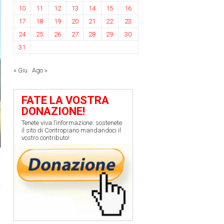
10
11
12
13
14
15
16
17
18
19
20
21
22
23
24
25
26
27
28
29
30
31
« Giu
Ago »
FATE LA VOSTRA
DONAZIONE!
Tenete viva l’informazione: sostenete
il sito di Contropiano mandandoci il
vostro contributo!
l