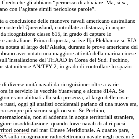
Credo che gli abbiano “permesso di abbaiare. Ma, si sa,
ano con l’agitare simili pericolose parole”.
nuta a conclusione delle manovre navali americano australiane
e coste del Queensland, controllate a distanza, in acque
 da ricognizione classe 815, in grado di captare le
 e australiane. Prima di questa, scrive Ilja Plekhanov su
RIA
tata notata al largo dell’Alaska, durante le prove americane del
mbrano aver notato una maggiore attività della marina cinese
a sull’installazione del THAAD in Corea del Sud. Pechino,
r statunitense AN/TPY-2, in grado di controllare lo spazio
di diverse unità navali da ricognizione: oltre a varie
cora in servizio le vecchie Yuanwang e alcune 814A. Se
on erano abituati alla sola presenza, al largo delle coste
e russi, oggi gli analisti occidentali parlano di una nuova era,
era sempre più sicura sugli oceani. Se Pechino,
ternazionale, non si addentra in acque territoriali straniere,
ore insoddisfazione, quando forze navali di altri paesi
rritori contesi
nel mar Cinese Meridionale. A quanto pare,
A sulla ricognizione radioelettronica navale negli oceani è