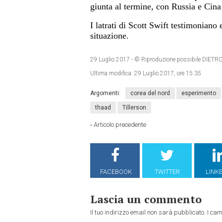
giunta al termine, con Russia e Cina 
I latrati di Scott Swift testimonian
situazione.
29 Luglio 2017
- © Riproduzione possibile DI
Ultima modifica:
29 Luglio 2017, ore 15:35
Argomenti:
corea del nord
esperimento
thaad
Tillerson
‹
Articolo precedente
FACEBOOK
TWITTER
LINK
Lascia un commento
Il tuo indirizzo email non sarà pubblicato.
I cam