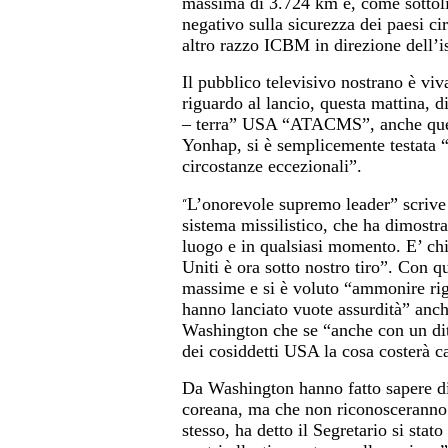
massima di 3.724 km e, come sottol
negativo sulla sicurezza dei paesi cir
altro razzo ICBM in direzione dell’
Il pubblico televisivo nostrano è vi
riguardo al lancio, questa mattina, 
– terra” USA “ATACMS”, anche quest
Yonhap
, si è
semplicemente
testata “
circostanze eccezionali”.
L’onorevole supremo leader” scriv
“
sistema missilistico, che ha dimostra
luogo e in qualsiasi momento. E’ chi
Uniti è ora sotto nostro tiro”. Con q
massime e si è voluto “ammonire rigo
hanno lanciato vuote assurdità” anche
Washington che se “anche con un dito
dei cosiddetti USA la cosa costerà c
Da Washington hanno fatto sapere di
coreana, ma che non riconosceranno 
stesso, ha detto il Segretario si sta