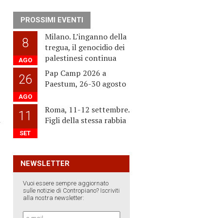
PROSSIMI EVENTI
Milano. L’inganno della
8
tregua, il genocidio dei
palestinesi continua
AGO
Pap Camp 2026 a
26
Paestum, 26-30 agosto
AGO
Roma, 11-12 settembre.
11
i
Figli della stessa rabbia
SET
NEWSLETTER
Vuoi essere sempre aggiornato
sulle notizie di Contropiano? Iscriviti
alla nostra newsletter: