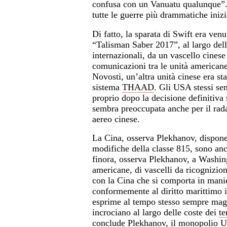
confusa con un Vanuatu qualunque”. 
tutte le guerre più drammatiche inizi
Di fatto, la sparata di Swift era ve
“Talisman Saber 2017”, al largo dell
internazionali, da un vascello cinese
comunicazioni tra le unità americane
Novosti
, un’altra unità cinese era s
sistema
THAAD
. Gli USA stessi se
proprio dopo la decisione definitiv
sembra preoccupata anche per il rada
aereo cinese.
La Cina, osserva Plekhanov, dispone 
modifiche della classe 815, sono an
finora, osserva Plekhanov, a Washingt
americane, di vascelli da ricognizion
con la Cina che si comporta in mani
conformemente al diritto marittimo in
esprime al tempo stesso sempre maggi
incrociano al largo delle coste dei
te
conclude Plekhanov, il monopolio US