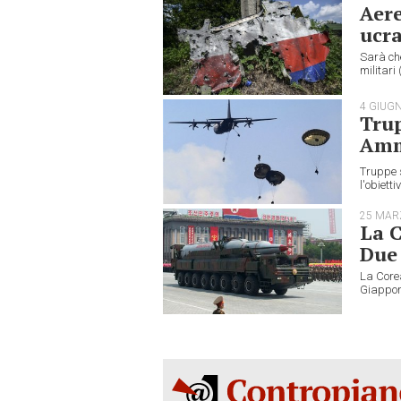
Aere
ucra
Sarà che
militari
4 GIUG
Trup
Amm
Truppe s
l'obietti
25 MAR
La C
Due 
La Corea
Giappone.