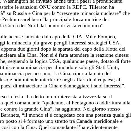
”. Washington ha invitato anche tutti i paesi a pronunciarsi
nasprire le sanzioni ONU contro la RDPC. Tillerson ha
tà” su Russia e Cina per la “crescente minaccia nucleare” che
Pechino sarebbero “la principale forza motrice dei
lla Corea del Nord dal punto di vista economico”.
 alle accuse lanciate dal capo della CIA, Mike Pompeo,
gi la minaccia più grave per gli interessi strategici USA,
 appena due giorni dopo la sparata del capo della Flotta del
nucleare alla Cina
. Non si è fatta attendere la reazione cinese:
 che, seguendo la logica USA, qualunque paese, dotato di forte
ituisce una minaccia per il mondo e solo gli Stati Uniti,
 minaccia per nessuno. La Cina, riporta la nota del
eso e non intende interferire negli affari di altri paesi; al
 paesi di minacciare la Cina e danneggiare i suoi interessi”.
rso la testa” ha detto in un’intervista a
tvzvezda.su
il
 a quel comandante “qualcuno, al Pentagono o addirittura alla
e contro la grande Cina”, ha aggiunto. Nel giorno stesso
o Baranets, “il mondo si è congedato con una potenza quale gli
oro posto si è formato uno stretto tra Canada meridionale e
 così con la Cina. Quel comandante l’ha evidentemente