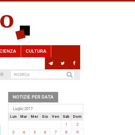
CIENZA
CULTURA
EO
NOTIZIE PER DATA
Luglio 2017
Lun
Mar
Mer
Gio
Ven
Sab
Dom
1
2
3
4
5
6
7
8
9