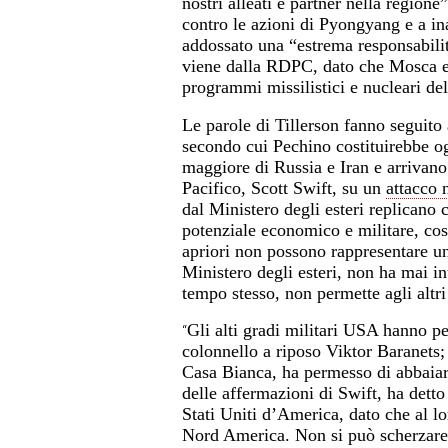
nostri alleati e partner nella regione
contro le azioni di Pyongyang e a i
addossato una “estrema responsabili
viene dalla RDPC, dato che Mosca e 
programmi missilistici e nucleari de
Le parole di Tillerson fanno seguito
secondo cui Pechino costituirebbe og
maggiore di Russia e Iran e arrivano
Pacifico, Scott Swift, su un
attacco 
dal Ministero degli esteri replicano
potenziale economico e militare, cost
apriori
non possono rappresentare una
Ministero degli esteri, non ha mai int
tempo stesso, non permette agli altri
Gli alti gradi militari USA hanno pe
“
colonnello a riposo Viktor Baranets;
Casa Bianca, ha permesso di abbaiar
delle affermazioni di Swift, ha dett
Stati Uniti d’America, dato che al l
Nord America. Non si può scherzare