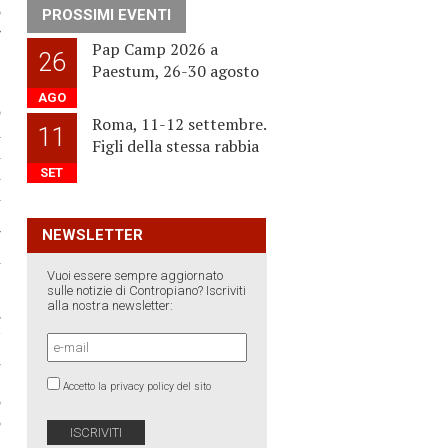
o
PROSSIMI EVENTI
e
Pap Camp 2026 a
26
Paestum, 26-30 agosto
.
AGO
o
Roma, 11-12 settembre.
a
11
Figli della stessa rabbia
i
l
SET
i
,
NEWSLETTER
7
l
Vuoi essere sempre aggiornato
sulle notizie di Contropiano? Iscriviti
alla nostra newsletter:
e
”
a
,
Accetto la privacy policy del sito
o
o
a