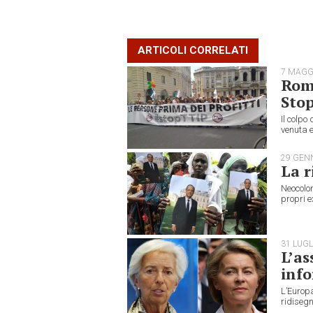
ARTICOLI CORRELATI
7 MAGG
Roma
Stop
Il colpo
venuta e.
29 GEN
La r
Neocolon
propri ex
31 LUGL
L’as
inf
L’Europ
ridisegn