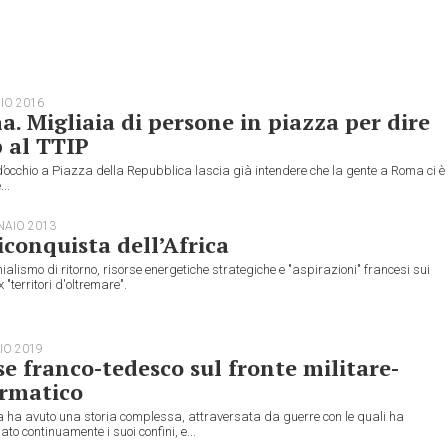
IO 2016
. Migliaia di persone in piazza per dire
 al TTIP
 d’occhio a Piazza della Repubblica lascia già intendere che la gente a Roma ci è
..
NAIO 2013
iconquista dell’Africa
ialismo di ritorno, risorse energetiche strategiche e "aspirazioni" francesi sui
 "territori d'oltremare".
IO 2019
se franco-tedesco sul fronte militare-
ormatico
a ha avuto una storia complessa, attraversata da guerre con le quali ha
ato continuamente i suoi confini, e...