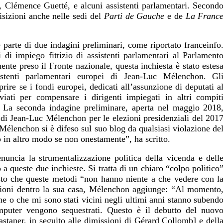
, Clémence Guetté, e alcuni assistenti parlamentari. Second
isizioni anche nelle sedi del
Parti de Gauche
e de
La Franc
parte di due indagini preliminari, come riportato
franceinfo
 di impiego fittizio di assistenti parlamentari al Parlament
nte preso il Fronte nazionale, questa inchiesta è stato estes
stenti parlamentari europei di Jean-Luc Mélenchon. Gl
rire se i fondi europei, dedicati all’assunzione di deputati a
iati per compensare i dirigenti impiegati in altri compit
co. La seconda indagine preliminare, aperta nel maggio 2018
 di Jean-Luc Mélenchon per le elezioni presidenziali del 201
c Mélenchon si è difeso sul suo blog da qualsiasi violazione de
 in altro modo se non onestamente”, ha scritto.
nuncia la strumentalizzazione politica della vicenda e dell
 queste due inchieste. Si tratta di un chiaro “colpo politico
sto che queste metodi “non hanno niente a che vedere con l
izioni dentro la sua casa, Mélenchon aggiunge: “Al momento
me o che mi sono stati vicini negli ultimi anni stanno subend
omputer vengono sequestrati.
Questo è il debutto del nuov
astaner, in seguito alle dimissioni di Gérard Collomb] e dell