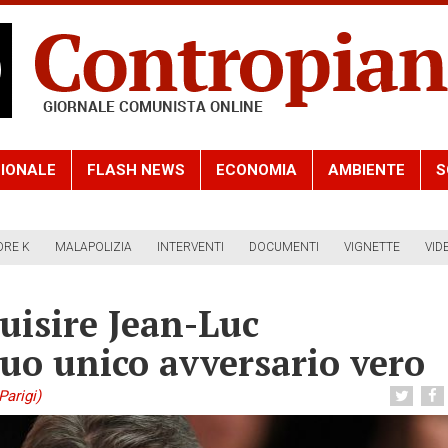
IONALE
FLASH NEWS
ECONOMIA
AMBIENTE
S
ORE K
MALAPOLIZIA
INTERVENTI
DOCUMENTI
VIGNETTE
VID
uisire Jean-Luc
uo unico avversario vero
Parigi)