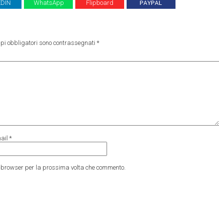
EDIN
WhatsApp
Flipboard
pi obbligatori sono contrassegnati
*
ail
*
to browser per la prossima volta che commento.