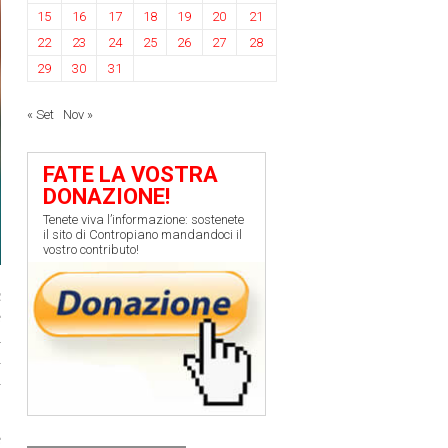
15
16
17
18
19
20
21
22
23
24
25
26
27
28
29
30
31
« Set
Nov »
FATE LA VOSTRA
DONAZIONE!
Tenete viva l’informazione: sostenete
il sito di Contropiano mandandoci il
vostro contributo!
c
è
a
i
i
e