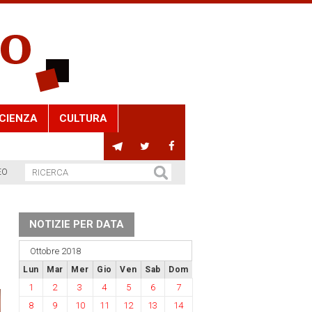
CIENZA
CULTURA
EO
NOTIZIE PER DATA
Ottobre 2018
Lun
Mar
Mer
Gio
Ven
Sab
Dom
1
2
3
4
5
6
7
8
9
10
11
12
13
14