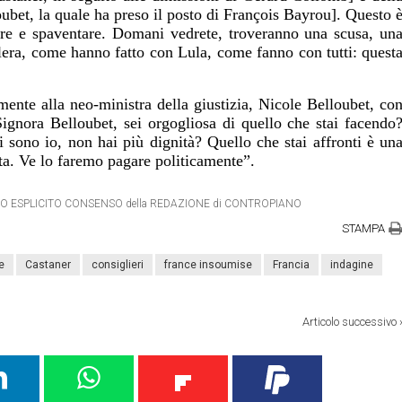
oubet, la quale ha preso il posto di François Bayrou]. Questo 
ire e spaventare. Domani vedrete, troveranno una scusa, un
lera, come hanno fatto con Lula, come fanno con tutti: quest
mente alla neo-ministra della giustizia, Nicole Belloubet, co
Signora Belloubet, sei orgogliosa di quello che stai facendo
hi sono io, non hai più dignità? Quello che stai affronti è un
ata. Ve lo faremo pagare politicamente”.
IETRO ESPLICITO CONSENSO della REDAZIONE di CONTROPIANO
STAMPA
e
Castaner
consiglieri
france insoumise
Francia
indagine
Articolo successivo