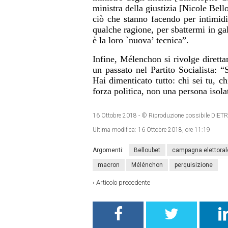
ministra della giustizia [Nicole Bell
ciò che stanno facendo per intimid
qualche ragione, per sbattermi in ga
è la loro `nuova’ tecnica”.
Infine, Mélenchon si rivolge diretta
un passato nel Partito Socialista: “
Hai dimenticato tutto: chi sei tu, c
forza politica, non una persona isol
16 Ottobre 2018
- © Riproduzione possibile D
Ultima modifica:
16 Ottobre 2018, ore 11:19
Argomenti:
Belloubet
campagna elettoral
macron
Mélénchon
perquisizione
‹
Articolo precedente