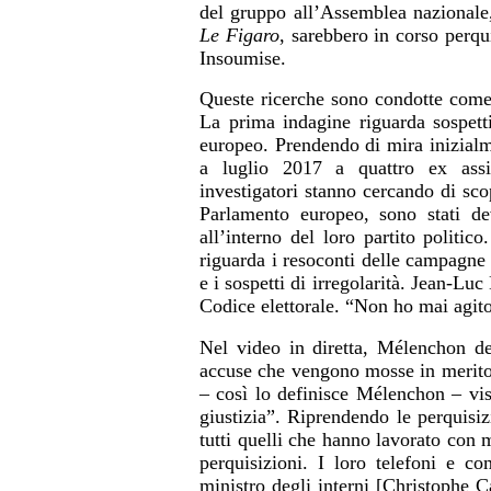
del gruppo all’Assemblea nazionale
Le Figaro
, sarebbero in corso perqu
Insoumise.
Queste ricerche sono condotte come 
La prima indagine riguarda sospetti
europeo. Prendendo di mira inizialme
a luglio 2017 a quattro ex assi
investigatori stanno cercando di scop
Parlamento europeo, sono stati dev
all’interno del loro partito politi
riguarda i resoconti delle campagne
e i sospetti di irregolarità. Jean-Lu
Codice elettorale. “Non ho mai agito
Nel video in diretta, Mélenchon de
accuse che vengono mosse in merito a
– così lo definisce Mélenchon – vi
giustizia”. Riprendendo le perquis
tutti quelli che hanno lavorato con 
perquisizioni. I loro telefoni e c
ministro degli interni [Christophe C