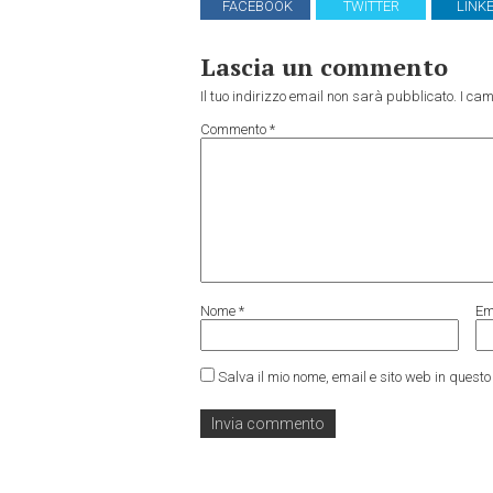
FACEBOOK
TWITTER
LINK
Lascia un commento
Il tuo indirizzo email non sarà pubblicato.
I cam
Commento
*
Nome
*
Em
Salva il mio nome, email e sito web in ques