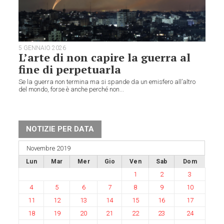
5 GENNAIO 2026
L’arte di non capire la guerra al
fine di perpetuarla
Se la guerra non termina ma si spande da un emisfero all’altro
del mondo, forse è anche perché non...
NOTIZIE PER DATA
Novembre 2019
Lun
Mar
Mer
Gio
Ven
Sab
Dom
1
2
3
4
5
6
7
8
9
10
11
12
13
14
15
16
17
18
19
20
21
22
23
24