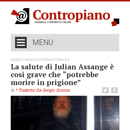
MENU
/
/
/
HOME
NEWS
INTERNAZIONALE
La salute di Julian Assange è
così grave che “potrebbe
morire in prigione”
di
* Tradotto Da Sergio Scorza