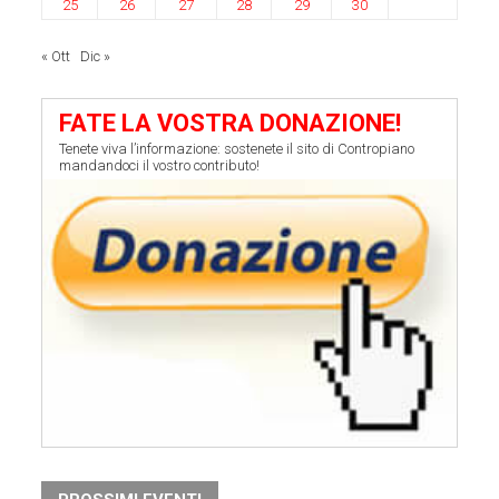
25
26
27
28
29
30
« Ott
Dic »
FATE LA VOSTRA DONAZIONE!
Tenete viva l’informazione: sostenete il sito di Contropiano
mandandoci il vostro contributo!