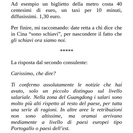
A
d esempio un biglietto della metro costa 40
cent
esimi di
euro, un taxi per
10 minuti,
diffusissimi. 1,30 euro.
Per finire, mi raccomando: date retta a chi dice che
in
C
ina “sono schiavi”, per
nasconde
re il fatto che
gli schiavi
ora
siamo noi
.
*****
La risposta dal secondo consulente:
Carissimo, che dire?
Ti confermo assolutamente le notizie che hai
avuto, solo un piccolo distinguo sul livello
salariale. Nella zona del Guangdong i salari sono
molto più alti rispetto al resto del paese, per tutta
una serie di ragioni. In altre aree le retribuzioni
non sono altissime, ma oramai arrivano
mediamente a livello di paesi europei tipo
Portogallo o paesi dell’est.