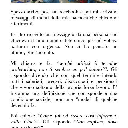
Spesso
scrivo post su
F
acebook e poi mi arrivano
messaggi di utenti della mia bacheca che chiedono
riferimenti.
Ieri ho ricevuto un messaggio da una persona che
chiedeva il mio numero telefonico perché voleva
parlarmi con urgenza. Non ci ho pensato un
attimo, gliel’
h
o dato.
M
i chiama e fa, “
perché utilizzi il termine
proletariato, non ti sembra un po’ datato?
“.
G
li
rispondo dicendo che
con quel termine
intendo
tutti i salariati, precari, disoccupati e pensionati
che vivono
soltanto
della propria forza lavoro.
E’
insomma una definizione che corrisponde a una
condizione sociale, non una “moda” di qualche
decennio fa.
Poi chiede: “
C
ome fai ad essere così informato
sulla
C
ina?
“. Gli rispondo “
N
on capisco, dove
vuoi arrivare?”