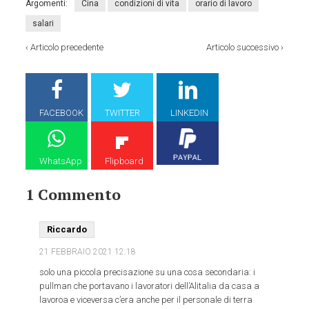
Argomenti:
Cina
condizioni di vita
orario di lavoro
salari
‹
Articolo precedente
Articolo successivo
›
FACEBOOK
TWITTER
LINKEDIN
WhatsApp
Flipboard
1 Commento
Riccardo
21 FEBBRAIO 2021
12:18
solo una piccola precisazione su una cosa secondaria: i
pullman che portavano i lavoratori dell’Alitalia da casa a
lavoroa e viceversa c’era anche per il personale di terra