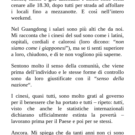
cenare alle 18.30, dopo tutti per strada ad affollare
i locali fino a mezzanotte.
E
così nel
l’intero
weekend.
Nel Guangdong i salari sono pi
ù
alti che da noi.
M
i racconta che i cinesi del sud sono come i latini,
ospitali, cordiali e calorosi (loro dicono: “
non
siamo come i giapponesi
”), ma se ti senti superiore
a loro, chiudono,
e
di te non vogliono
p
i
ù
saperne.
Sentono molto il senso della comunità, che viene
prima dell’individuo e le stesse forme di controllo
sono da
loro giustifica
te
con
il “
senso della
nazione
“.
I cinesi, quasi tutti, sono molto grati al governo
per il benessere che ha portato e tutti – ripeto:
tutti
,
visto che anche le statistiche internazionali
dichiarano ufficialmente
estinta la povertà –
lavorano
prima per il Paese e poi per
se stessi
.
Ancora.
M
i spiega che da tanti anni non ci sono