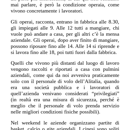
mai parlare, è però la condizione operaia, come
vivono concretamente i lavoratori.
G
li o
p
erai,
racconta,
entrano in fabbrica alle 8.30,
gli impiegati alle 9. Alle 12 tutti a mangiare, chi
vuole pu
ò
andare a casa, per gli altri c’è la mensa
aziendale.
G
li operai,
dopo aver
fini
t
o di mangiare,
possono riposare fino alle 14.
A
lle 14 si riprende e
si lavora fino alle 18, poi tutti fuori dalla fabbrica.
Quelli che vivono più distanti dal luogo di lavoro
vengono raccolti e riportati a casa con pulmini
aziendali, come qui da noi avveniva praticamente
solo con il personale di volo dell’Alitalia, quando
era una società pubblica e i lavoratori di
quell’azienda venivano considerati “privilegiati”
(in realtà era una misura di sicurezza, perché è
meglio che il personale di volo prenda servizio
nelle migliori condizioni fisiche possibili).
N
el weekend le aziende organizzano partite di
basket, calcio o gite aziendali.
I
cinesi sono soliti