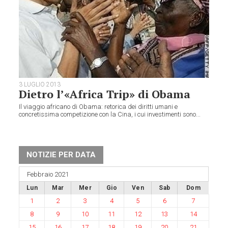
3 LUGLIO 2013
Dietro l’«Africa Trip» di Obama
Il viaggio africano di Obama: retorica dei diritti umani e
concretissima competizione con la Cina, i cui investimenti sono...
NOTIZIE PER DATA
Febbraio 2021
Lun
Mar
Mer
Gio
Ven
Sab
Dom
1
2
3
4
5
6
7
8
9
10
11
12
13
14
15
16
17
18
19
20
21