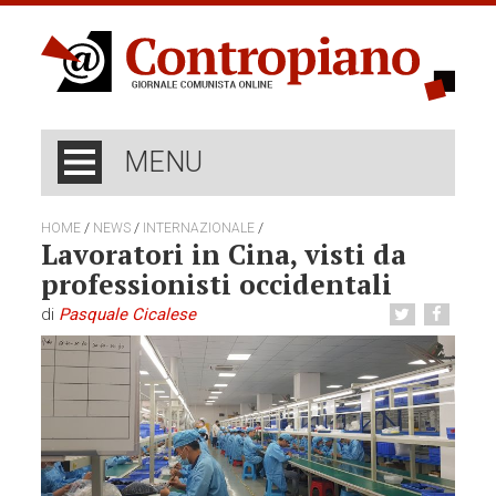
MENU
/
/
/
HOME
NEWS
INTERNAZIONALE
Lavoratori in Cina, visti da
professionisti occidentali
di
Pasquale Cicalese