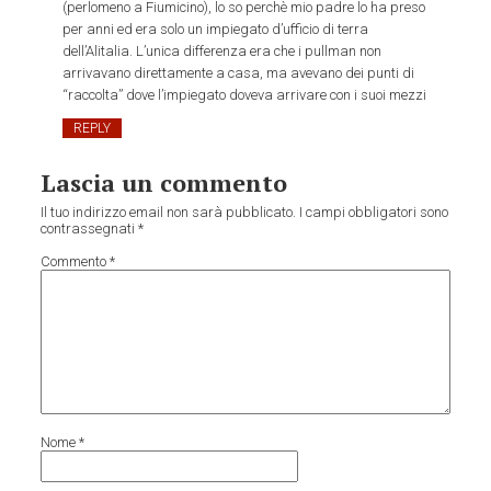
(perlomeno a Fiumicino), lo so perchè mio padre lo ha preso
per anni ed era solo un impiegato d’ufficio di terra
dell’Alitalia. L’unica differenza era che i pullman non
arrivavano direttamente a casa, ma avevano dei punti di
“raccolta” dove l’impiegato doveva arrivare con i suoi mezzi
REPLY
Lascia un commento
Il tuo indirizzo email non sarà pubblicato.
I campi obbligatori sono
contrassegnati
*
Commento
*
Nome
*