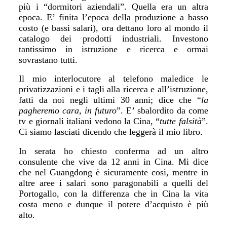
pi
ù
i “dormitori aziendali”.
Q
uella era un altra
epoca.
E’
finita l’epoca del
la produzione a
basso
costo
(e bassi salari),
ora dettano loro al mondo il
catalogo dei prodotti industriali.
I
nvestono
tantissimo in istruzione e ricerca e ormai
sovrastano tutti.
I
l mio interlocutore al telefono maledice le
privatizzazioni e i tagli alla ricerca e all’istruzione,
fatti da noi
negli ultimi 30 anni;
dice che “
la
pagheremo cara, in futuro
”.
E’
sbalordito da come
tv e giornali italiani vedono la
C
ina, “
tutte falsità
”.
Ci siamo lasciati
dicendo
che legger
à
il mio libro.
In serata ho chiesto conferma ad un altro
consulente che vive da 12 anni in
C
ina.
M
i dice
che nel Guangdong è sicuramente cos
ì,
mentre in
altre aree i salari sono paragonabili a quelli del
P
ortogallo, con la differenza che in
C
ina la vita
costa meno e dunque il potere d’acquisto è più
alto.