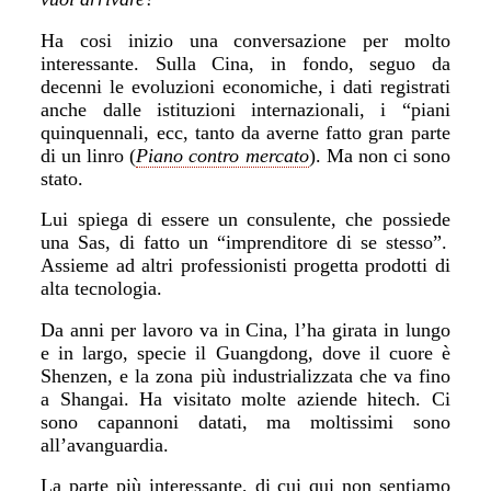
H
a cosi inizio una conversazione
per molto
interessante.
Sulla Cina, in fondo, seguo da
decenni le evoluzioni economiche, i dati registrati
anche dalle istituzioni
inter
nazionali, i “piani
quinquennali, ecc, tanto da averne fatto gran parte
di un linro (
Piano contro mercato
)
. Ma non ci sono
stato.
Lui spiega
di essere un
consulente,
che possiede
una Sas,
di fatto un
“imprenditore di se stesso”.
A
ssieme ad altri professionisti progetta prodotti di
alta tecnologia.
Da anni per lavoro va in
C
ina,
l’
ha girata in lungo
e in largo, specie il Guangdong,
dove il cuore è
S
henzen, e
la zona pi
ù
industrializzata che va
fino
a Shangai.
H
a visitato molte aziende
hi
tech.
C
i
sono capannoni datati, ma moltissimi sono
all’avanguardia.
La parte più interessante, di cui qui non sentiamo