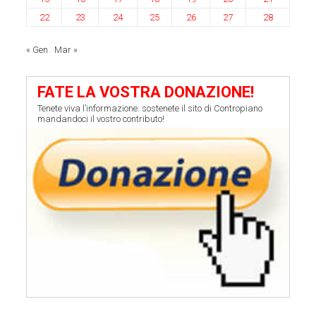
22
23
24
25
26
27
28
« Gen
Mar »
FATE LA VOSTRA DONAZIONE!
Tenete viva l’informazione: sostenete il sito di Contropiano
mandandoci il vostro contributo!