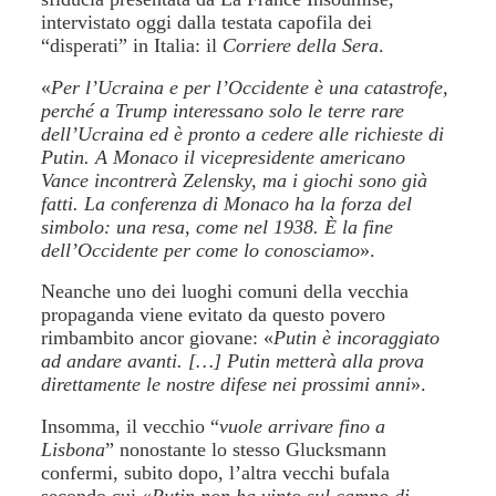
intervistato oggi dalla testata capofila dei
“disperati” in Italia: il
Corriere della Sera
.
«
Per l’Ucraina e per l’Occidente è una catas
t
rofe,
perché a Trump interessano solo le terre rare
dell’Ucraina ed è pronto a cedere alle richieste di
Putin. A Monaco il vicepresidente americano
Vance incontrerà Zelensky, ma i giochi sono già
fatti. La conferenza di Monaco ha la forza del
simbolo: una resa, come nel 1938. È la fine
dell’Occidente per come lo conosciamo
».
Neanche uno dei luoghi comuni della vecchia
propaganda viene evitato da questo povero
rimbambito ancor giovane: «
Putin è incoraggiato
ad andare avanti.
[…]
Putin metterà alla prova
direttamente le nostre difese nei prossimi anni
».
Insomma, il vecchio “
vuole arrivare fino a
Lisbona
” nonostante lo stesso Glucksmann
confermi, subito dopo, l’altra vecchi bufala
secondo cui
«
Putin non ha vinto sul campo di