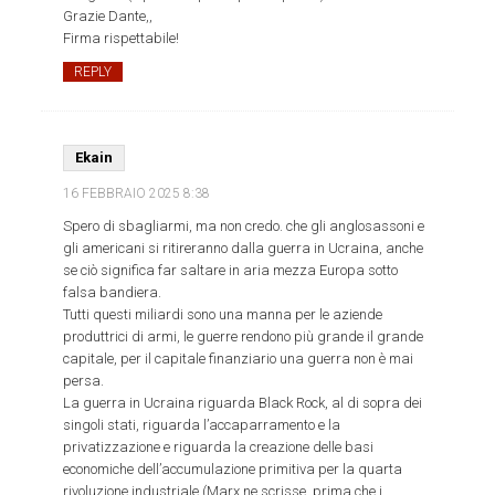
Grazie Dante,,
Firma rispettabile!
REPLY
Ekain
16 FEBBRAIO 2025
8:38
Spero di sbagliarmi, ma non credo. che gli anglosassoni e
gli americani si ritireranno dalla guerra in Ucraina, anche
se ciò significa far saltare in aria mezza Europa sotto
falsa bandiera.
Tutti questi miliardi sono una manna per le aziende
produttrici di armi, le guerre rendono più grande il grande
capitale, per il capitale finanziario una guerra non è mai
persa.
La guerra in Ucraina riguarda Black Rock, al di sopra dei
singoli stati, riguarda l’accaparramento e la
privatizzazione e riguarda la creazione delle basi
economiche dell’accumulazione primitiva per la quarta
rivoluzione industriale (Marx ne scrisse, prima che i