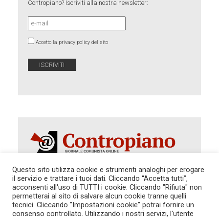
Contropiano? Iscriviti alla nostra newsletter:
Accetto la privacy policy del sito
Questo sito utilizza cookie e strumenti analoghi per erogare
il servizio e trattare i tuoi dati. Cliccando “Accetta tutti”,
acconsenti all'uso di TUTTI i cookie. Cliccando "Rifiuta" non
Autorizzazione del Tribunale di Roma 286 del 31
dicembre 2014. Direttore Responsabile: Sergio
permetterai al sito di salvare alcun cookie tranne quelli
Cararo. Indirizzo: V.Casalbruciato 27- sc. B - 00159
tecnici. Cliccando "Impostazioni cookie" potrai fornire un
Roma -
consenso controllato. Utilizzando i nostri servizi, l'utente
Tel. 06.640.122.19 -
redazione@contropiano.org