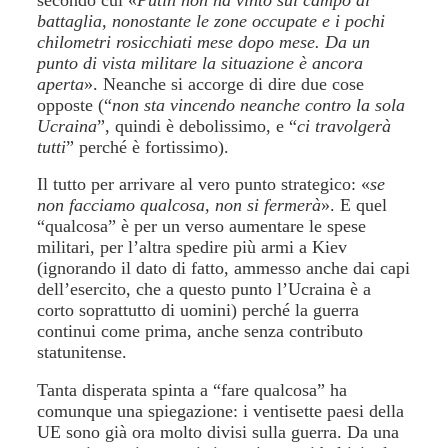
battaglia, nonostante le zone occupate e i pochi
chilometri rosicchiati mese dopo mese. Da un
punto di vista militare la situazione è ancora
aperta
».
Neanche si accorge di dire due cose
opposte (“
non sta vincendo neanche contro la sola
Ucraina
”, quindi è debolissimo, e “
ci travolgerà
tutti
” perché è fortissimo).
Il tutto per arrivare al vero punto strategico:
«
se
non facciamo qualcosa, non si fermerà
».
E quel
“qualcosa” è per un verso aumentare le spese
militari, per l’altra spedire più armi a Kiev
(ignorando il dato di fatto, ammesso anche dai capi
dell’esercito, che a questo punto l’Ucraina è a
corto soprattutto di uomini) perché la guerra
continui come prima, anche senza contributo
statunitense.
Tanta disperata spinta a “fare qualcosa” ha
comunque una spiegazione: i ventisette paesi della
UE sono già ora molto divisi sulla guerra. Da una