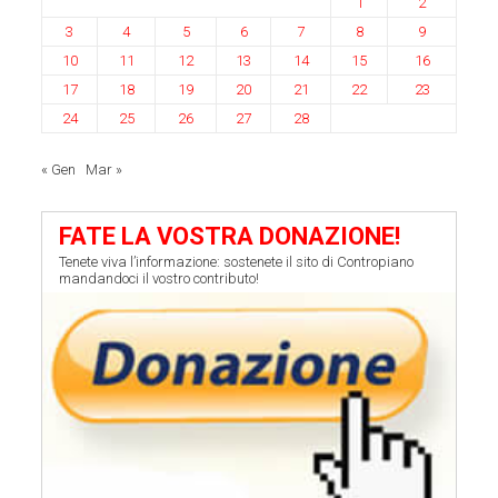
1
2
3
4
5
6
7
8
9
10
11
12
13
14
15
16
17
18
19
20
21
22
23
24
25
26
27
28
« Gen
Mar »
FATE LA VOSTRA DONAZIONE!
Tenete viva l’informazione: sostenete il sito di Contropiano
mandandoci il vostro contributo!