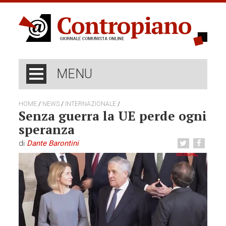
MENU
/
/
/
HOME
NEWS
INTERNAZIONALE
Senza guerra la UE perde ogni
speranza
di
Dante Barontini