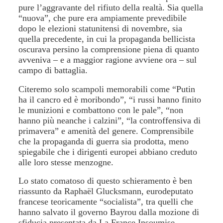
pure l’aggravante del rifiuto della realtà.
S
ia quella
“nuova”, che pure era ampiamente prevedibile
dopo le elezioni statunitensi di novembre, sia
quella precedente,
in cui la propaganda bellicista
oscurava persino la comprensione piena di quanto
avveniva – e a maggior ragione avviene ora – sul
campo di battaglia.
Citeremo
solo scampoli memorabili come “Putin
ha il cancro ed è moribondo”, “i russi hanno finito
le munizioni e combattono con le pale”, “non
hanno più neanche i calzini”, “la controffensiva di
primavera” e amenità del genere. Comprensibile
che la propaganda di guerra sia prodotta, meno
spiegabile che i dirigenti europei abbiano creduto
alle loro stesse menzogne.
Lo stato comatoso di questo schieramento è ben
riassunto da
Raphaël Glucksmann, eurodeputato
francese
teoricamente “socialista”, tra quelli che
hanno salvato il governo Bayrou dalla mozione di
sfiducia presentata da La France Insoumise,