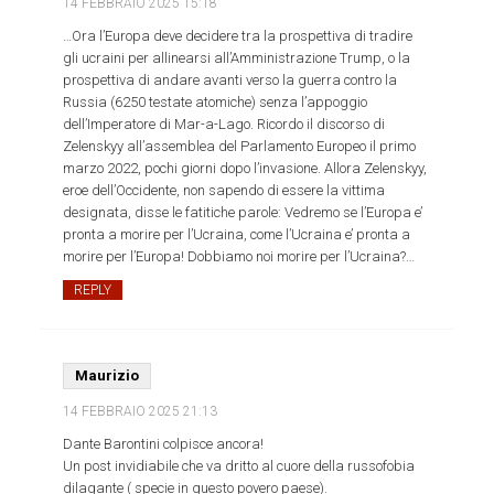
14 FEBBRAIO 2025
15:18
…Ora l’Europa deve decidere tra la prospettiva di tradire
gli ucraini per allinearsi all’Amministrazione Trump, o la
prospettiva di andare avanti verso la guerra contro la
Russia (6250 testate atomiche) senza l’appoggio
dell’Imperatore di Mar-a-Lago. Ricordo il discorso di
Zelenskyy all’assemblea del Parlamento Europeo il primo
marzo 2022, pochi giorni dopo l’invasione. Allora Zelenskyy,
eroe dell’Occidente, non sapendo di essere la vittima
designata, disse le fatitiche parole: Vedremo se l’Europa e’
pronta a morire per l’Ucraina, come l’Ucraina e’ pronta a
morire per l’Europa! Dobbiamo noi morire per l’Ucraina?…
REPLY
Maurizio
14 FEBBRAIO 2025
21:13
Dante Barontini colpisce ancora!
Un post invidiabile che va dritto al cuore della russofobia
dilagante ( specie in questo povero paese).