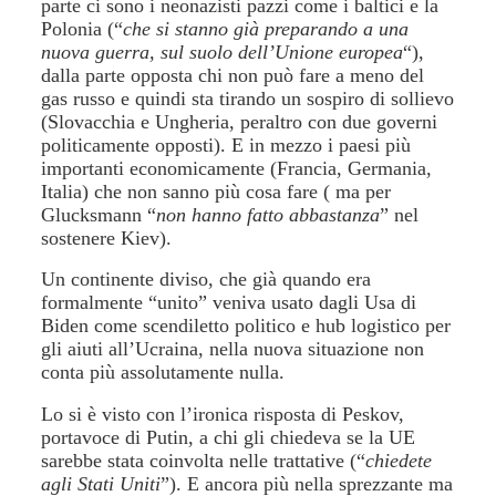
parte ci sono i neonazisti pazzi come i baltici e la
Polonia (“
che si stanno già preparando a una
nuova guerra, sul suolo dell’Unione europea
“),
dalla parte opposta chi non può fare a meno del
gas russo e quindi sta tirando un sospiro di sollievo
(Slovacchia e Ungheria, peraltro con due governi
politicamente opposti). E in mezzo i paesi più
importanti economicamente (Francia, Germania,
Italia) che non sanno più cosa fare ( ma per
Glucksmann “
non hanno fatto abbastanza
” nel
sostenere Kiev).
Un continente diviso, che già quando era
formalmente “unito” veniva usato dagli Usa di
Biden come scendiletto politico e hub logistico per
gli aiuti all’Ucraina, nella nuova situazione non
conta più assolutamente nulla.
Lo si è visto con l’ironica risposta di Peskov,
portavoce di Putin, a chi gli chiedeva se la UE
sarebbe stata coinvolta nelle trattative (“
chiedete
agli Stati Uniti
”). E ancora più nella sprezzante ma