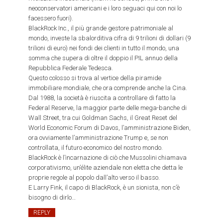
neoconservatori americani e i loro seguaci qui con noi lo
facessero fuori).
BlackRock Inc., il più grande gestore patrimoniale al
mondo, investe la sbalorditiva cifra di 9 trilioni di dollari (9
trilioni di euro) nei fondi dei clienti in tutto il mondo, una
somma che supera di oltre il doppio il PIL annuo della
Repubblica Federale Tedesca.
Questo colosso si trova al vertice della piramide
immobiliare mondiale, che ora comprende anche la Cina.
Dal 1988, la società è riuscita a controllare di fatto la
Federal Reserve, la maggior parte delle mega-banche di
Wall Street, tra cui Goldman Sachs, il Great Reset del
World Economic Forum di Davos, l’amministrazione Biden,
ora ovviamente l’amministrazione Trump e, se non
controllata, il futuro economico del nostro mondo.
BlackRock è l’incarnazione di ciò che Mussolini chiamava
corporativismo, un’élite aziendale non eletta che detta le
proprie regole al popolo dall’alto verso il basso.
E Larry Fink, il capo di BlackRock, è un sionista, non c’è
bisogno di dirlo…
REPLY