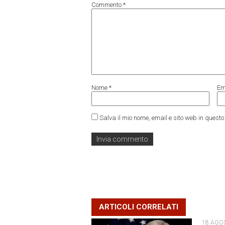
Commento
*
Nome
*
Em
Salva il mio nome, email e sito web in ques
ARTICOLI CORRELATI
18 AGO