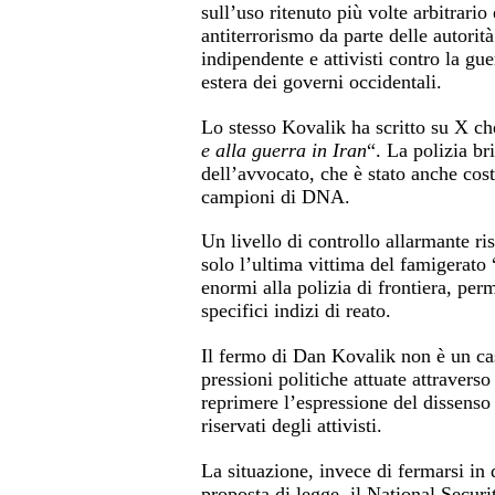
sull’uso ritenuto più volte arbitrario
antiterrorismo da parte delle autorit
indipendente e attivisti contro la guer
estera dei governi occidentali.
Lo stesso Kovalik ha scritto su X che
e alla guerra in Iran
“. La polizia bri
dell’avvocato, che è stato anche costr
campioni di DNA.
Un livello di controllo allarmante ris
solo l’ultima vittima del famigerato 
enormi alla polizia di frontiera, per
specifici indizi di reato.
Il fermo di Dan Kovalik non è un cas
pressioni politiche attuate attravers
reprimere l’espressione del dissenso
riservati degli attivisti.
La situazione, invece di fermarsi in
proposta di legge, il National Securi