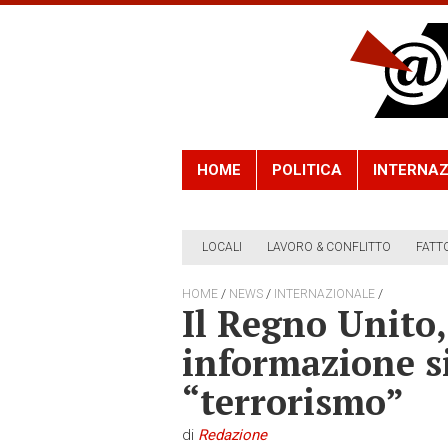
HOME
POLITICA
INTERNAZ
LOCALI
LAVORO & CONFLITTO
FATT
/
/
/
HOME
NEWS
INTERNAZIONALE
Il Regno Unito,
informazione s
“terrorismo”
di
Redazione