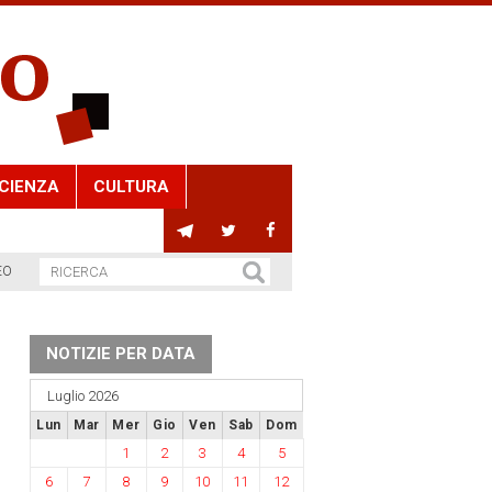
CIENZA
CULTURA
EO
NOTIZIE PER DATA
Luglio 2026
Lun
Mar
Mer
Gio
Ven
Sab
Dom
1
2
3
4
5
6
7
8
9
10
11
12