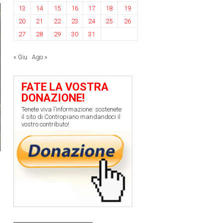
13
14
15
16
17
18
19
20
21
22
23
24
25
26
27
28
29
30
31
« Giu
Ago »
FATE LA VOSTRA
DONAZIONE!
Tenete viva l’informazione: sostenete
il sito di Contropiano mandandoci il
vostro contributo!