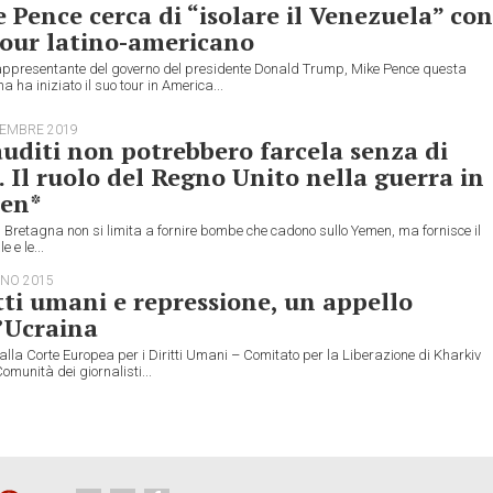
 Pence cerca di “isolare il Venezuela” con
tour latino-americano
ppresentante del governo del presidente Donald Trump, Mike Pence questa
a ha iniziato il suo tour in America...
TEMBRE 2019
auditi non potrebbero farcela senza di
. Il ruolo del Regno Unito nella guerra in
en*
Bretagna non si limita a fornire bombe che cadono sullo Yemen, ma fornisce il
 e le...
GNO 2015
tti umani e repressione, un appello
’Ucraina
alla Corte Europea per i Diritti Umani – Comitato per la Liberazione di Kharkiv
Comunità dei giornalisti...