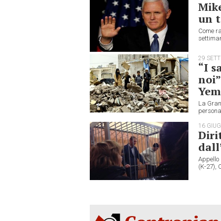
Mike
un 
Come ra
settiman
29 SET
“I s
noi”
Yem
La Gran 
personale
16 GIU
Diri
dall
Appello 
(K-27), 