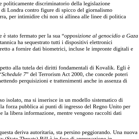
 e politicamente discriminatorio della legislazione
à di Londra contro figure di spicco del giornalismo
ra, per intimidire chi non si allinea alle linee di politica
 è stato fermato per la sua “
opposizione al genocidio a Gaza
tannica ha sequestrato tutti i dispositivi elettronici
etto a fornire dati biometrici, incluse le impronte digitali e
petto alla tutela dei diritti fondamentali di Kovalik. Egli è
“
Schedule 7
” del Terrorism Act 2000, che concede poteri
mettendo perquisizioni e trattenimenti anche in assenza di
o isolato, ma si inserisce in un modello sistematico di
o la forza pubblica ai punti di ingresso del Regno Unito per
 e la libera informazione, mentre vengono raccolti dati
 questa deriva autoritaria, sta persino peggiorando. Una nuova
ty (State Threats) Bill è in fase di approvazione in