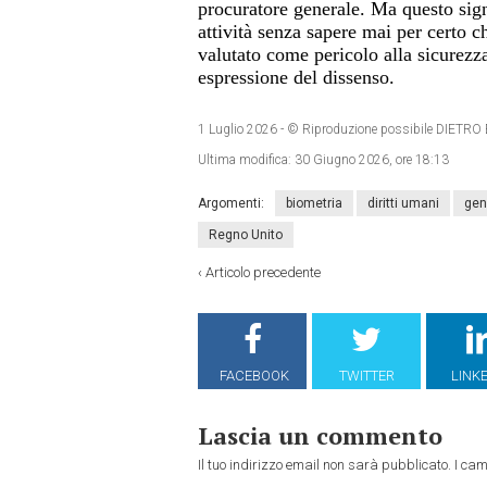
procuratore generale. Ma questo sign
attività senza sapere mai per certo c
valutato come pericolo alla sicurezza
espressione del dissenso.
1 Luglio 2026
- © Riproduzione possibile DIET
Ultima modifica:
30 Giugno 2026, ore 18:13
Argomenti:
biometria
diritti umani
gen
Regno Unito
‹
Articolo precedente
FACEBOOK
TWITTER
LINK
Lascia un commento
Il tuo indirizzo email non sarà pubblicato.
I cam