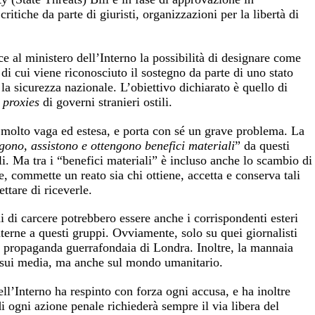
itiche da parte di giuristi, organizzazioni per la libertà di
ce al ministero dell’Interno la possibilità di designare come
di cui viene riconosciuto il sostegno da parte di uno stato
la sicurezza nazionale. L’obiettivo dichiarato è quello di
i
proxies
di governi stranieri ostili.
è molto vaga ed estesa, e porta con sé un grave problema. La
gono, assistono e ottengono benefici materiali
” da questi
i. Ma tra i “benefici materiali” è incluso anche lo scambio di
e, commette un reato sia chi ottiene, accetta e conserva tali
ettare di riceverle.
ni di carcere potrebbero essere anche i corrispondenti esteri
terne a questi gruppi. Ovviamente, solo su quei giornalisti
la propaganda guerrafondaia di Londra. Inoltre, la mannaia
o sui media, ma anche sul mondo umanitario.
dell’Interno ha respinto con forza ogni accusa, e ha inoltre
di ogni azione penale richiederà sempre il via libera del