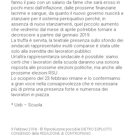
fanno il paio con un salario da fame che sarà eroso in
pochi mesi dall’inflazione, dalle prossime finanziarie
lacrime e sangue, da quanto il nuovo governo riuscirà a
stanziare per il sistema perequativo perché, in
assenza di nuovi stanziamenti, quel piccolo aumento
che vedremo dal mese di aprile potrebbe tornare a
decrescere a partire dal gennaio 2019.
La truffa è servita, la teatrale presenza sullo sfondo dei
sindacati rappresentativi inutili comparse è stata utile
solo alla svendita dei lavoratori pubblici.
Un’altra rappresentanza sindacale è possibile: siamo
certi che i lavoratori della scuola daranno una sonora
risposta alle prossime elezioni politiche, ma anche alle
prossime elezioni RSU.
Lo sciopero del 23 febbraio rimane e lo confermiamo
a gran voce nella consapevolezza che è necessaria
più di prima una presenza forte e numerosa dei
lavoratori in piazza.
* Usb – Scuola
9 Febbraio 2018
- © Riproduzione possibile DIETRO ESPLICITO
CONSENSO della REDAZIONE di CONTROPIANO