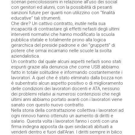
scenari pericolosissimi in relazione all’uso dei social
con genitori ed alunni, con la possibilità di pesanti
sanzioni future per quanti non utilizzino con “finalità
educative” tali strumenti.
Che dire? Un cattivo contratto, inutile nella sua
incapacità di contrastare gli effetti nefasti degli ultimi
interventi normativi che hanno modificato la scuola
pubblica statale e totalmente prono alla logica
gerarchica del preside padrone e dei “gruppetti” di
potere che ormai incarnano nelle scuole la svolta
aziendalistica.
Un contratto dal quale alcuni aspetti nefasti sono stati
espunti grazie alla denuncia che come USB abbiamo
fatto in totale solitudine e informando costantemente i
lavoratori. A quel che è stato eliminato dalla bozza non
è subentrato alcun aspetto positivo o di miglioramento
delle condizioni dei lavoratori docenti e ATA, nessuno
dei problemi relativi ai numerosi contenziosi che negli
ultimi anni abbiamo portato avanti con i lavoratori viene
sanato con questo nuovo contratto.
Nella storia della contrattazione collettiva i lavoratori ad
ogni rinnovo hanno ottenuto un aumento di diritti e
salario. Questa volta i lavoratori fanno i conti con una
firma indegna apposta da quei sindacati abituati a
venderli dentro e fuori dall’Aran. I diritti sempre in bilico