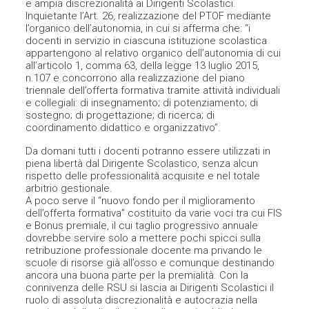
e ampia discrezionalità ai Dirigenti Scolastici.
Inquietante l’Art. 26, realizzazione del PTOF mediante
l’organico dell’autonomia, in cui si afferma che: “i
docenti in servizio in ciascuna istituzione scolastica
appartengono al relativo organico dell’autonomia di cui
all’articolo 1, comma 63, della legge 13 luglio 2015,
n.107 e concorrono alla realizzazione del piano
triennale dell’offerta formativa tramite attività individuali
e collegiali: di insegnamento; di potenziamento; di
sostegno; di progettazione; di ricerca; di
coordinamento didattico e organizzativo”.
Da domani tutti i docenti potranno essere utilizzati in
piena libertà dal Dirigente Scolastico, senza alcun
rispetto delle professionalità acquisite e nel totale
arbitrio gestionale.
A poco serve il “nuovo fondo per il miglioramento
dell’offerta formativa” costituito da varie voci tra cui FIS
e Bonus premiale, il cui taglio progressivo annuale
dovrebbe servire solo a mettere pochi spicci sulla
retribuzione professionale docente ma privando le
scuole di risorse già all’osso e comunque destinando
ancora una buona parte per la premialità. Con la
connivenza delle RSU si lascia ai Dirigenti Scolastici il
ruolo di assoluta discrezionalità e autocrazia nella