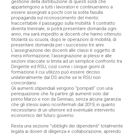
gestione della distribuzione di questi soldi che
appartengono a tutti i lavoratori e continueranno a
essere assegnati a pochi con la solita fasulla
propaganda sul riconoscimento del merito.
Inaccettabile il passaggio sulla mobilità. Il contratto
diventa triennale, si potrà presentare domanda ogni
anno, ma sarà impedito ai docenti che hanno ottenuto
titolarità su scuola, dopo le operazioni di mobilità, di
presentare domanda per i successivi tre anni.
L’assegnazione dei docenti alle classi è oggetto di
mera informazione, l’assegnazione ai plessi e alle
sezioni staccate si limita ad un semplice confronto tra
Dirigente ed RSU, così come i cinque giorni di
formazione il cui utilizzo può essere deciso
unilateralmente dal DS anche se le RSU non
concordano.
Gli aumenti stipendiali vengono “pompati” con una
perequazione che fa partire gli aumenti solo dal
primo Marzo e non da Gennaio, senza alcuna garanzia
che gli stessi siano riconfermati dal 2019, in quanto
necessitano di un ulteriore ed eventuale intervento
economico del futuro governo.
Resta una sezione “obblighi dei dipendenti” totalmente
legata ai doveri di diligenza e collaborazione, aprendo