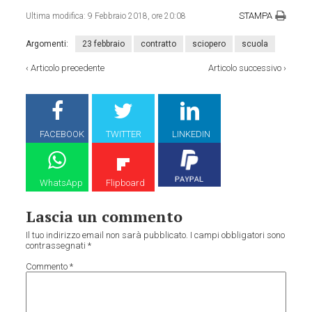
STAMPA
Ultima modifica:
9 Febbraio 2018, ore 20:08
Argomenti:
23 febbraio
contratto
sciopero
scuola
‹
Articolo precedente
Articolo successivo
›
FACEBOOK
TWITTER
LINKEDIN
WhatsApp
Flipboard
Lascia un commento
Il tuo indirizzo email non sarà pubblicato.
I campi obbligatori sono
contrassegnati
*
Commento
*