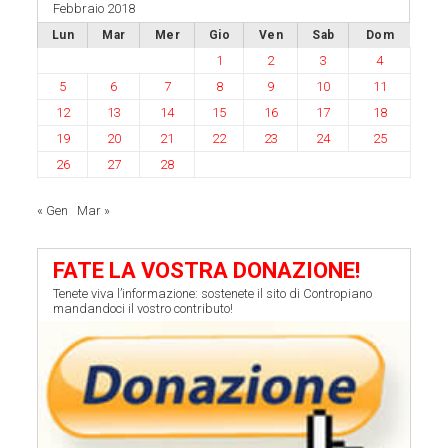
Febbraio 2018
Lun
Mar
Mer
Gio
Ven
Sab
Dom
1
2
3
4
5
6
7
8
9
10
11
12
13
14
15
16
17
18
19
20
21
22
23
24
25
26
27
28
« Gen
Mar »
FATE LA VOSTRA DONAZIONE!
Tenete viva l’informazione: sostenete il sito di Contropiano
mandandoci il vostro contributo!