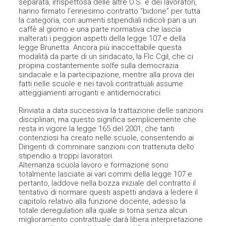
separata, irrispettosa delle altre O.S. e dei lavoratori,
hanno firmato l’ennesimo contratto “bidone” per tutta
la categoria, con aumenti stipendiali ridicoli pari a un
caffè al giorno e una parte normativa che lascia
inalterati i peggiori aspetti della legge 107 e della
legge Brunetta. Ancora più inaccettabile questa
modalità da parte di un sindacato, la Flc Cgil, che ci
propina costantemente solfe sulla democrazia
sindacale e la partecipazione, mentre alla prova dei
fatti nelle scuole e nei tavoli contrattuali assume
atteggiamenti arroganti e antidemocratici.
Rinviata a data successiva la trattazione delle sanzioni
disciplinari, ma questo significa semplicemente che
resta in vigore la legge 165 del 2001, che tanti
contenziosi ha creato nelle scuole, consentendo ai
Dirigenti di comminare sanzioni con trattenuta dello
stipendio a troppi lavoratori.
Alternanza scuola lavoro e formazione sono
totalmente lasciate ai vari commi della legge 107 e
pertanto, laddove nella bozza iniziale del contratto il
tentativo di normare questi aspetti andava a ledere il
capitolo relativo alla funzione docente, adesso la
totale deregulation alla quale si torna senza alcun
miglioramento contrattuale darà libera interpretazione