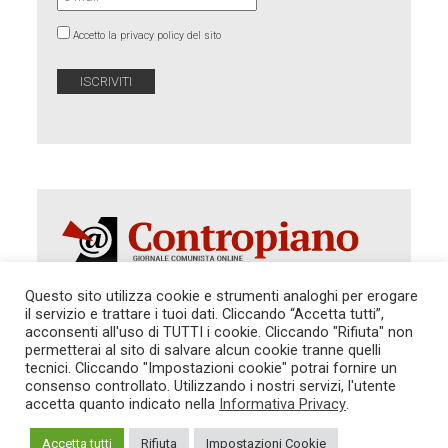
Accetto la privacy policy del sito
Questo sito utilizza cookie e strumenti analoghi per erogare
il servizio e trattare i tuoi dati. Cliccando “Accetta tutti”,
acconsenti all'uso di TUTTI i cookie. Cliccando "Rifiuta" non
Autorizzazione del Tribunale di Roma 286 del 31
dicembre 2014. Direttore Responsabile: Sergio
permetterai al sito di salvare alcun cookie tranne quelli
Cararo. Indirizzo: V.Casalbruciato 27- sc. B - 00159
tecnici. Cliccando "Impostazioni cookie" potrai fornire un
Roma -
consenso controllato. Utilizzando i nostri servizi, l'utente
Tel. 06.640.122.19 -
redazione@contropiano.org
accetta quanto indicato nella
Informativa Privacy
.
SOSTIENICI!
REDAZIONE
CONTATTI
TG CONTROPIANO
LINK CONSIGLIATI
Accetta tutti
Rifiuta
Impostazioni Cookie