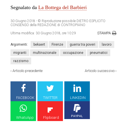
Segnalato da
La Bottega del Barbieri
30 Giugno 2018
- © Riproduzione possibile DIETRO ESPLICITO
CONSENSO della REDAZIONE di CONTROPIANO
STAMPA
Ultima modifica:
30 Giugno 2018, ore 10:29
Argomenti:
bekaert
Firenze
guerra tra poveri
lavoro
migranti
multinazionale
occupazione
pneumatici
razzismo
‹
Articolo precedente
Articolo successivo
›
FACEBOOK
TWITTER
LINKEDIN
WhatsApp
Flipboard