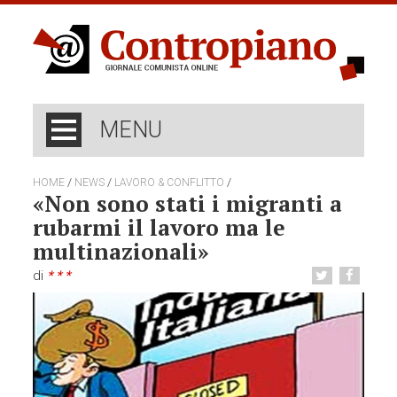
MENU
/
/
/
HOME
NEWS
LAVORO & CONFLITTO
«Non sono stati i migranti a
rubarmi il lavoro ma le
multinazionali»
di
* * *