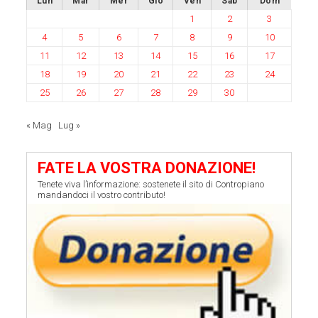
Lun
Mar
Mer
Gio
Ven
Sab
Dom
1
2
3
4
5
6
7
8
9
10
11
12
13
14
15
16
17
18
19
20
21
22
23
24
25
26
27
28
29
30
« Mag
Lug »
FATE LA VOSTRA DONAZIONE!
Tenete viva l’informazione: sostenete il sito di Contropiano
mandandoci il vostro contributo!