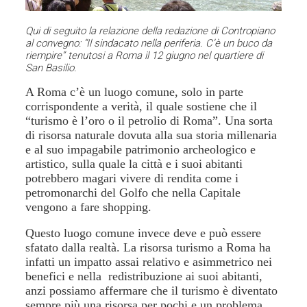
Qui di seguito la relazione della redazione di Contropiano
al convegno: “Il sindacato nella periferia. C’è un buco da
riempire” tenutosi a Roma il 12 giugno nel quartiere di
San Basilio.
A Roma c’è un luogo comune, solo in parte
corrispondente a verità, il quale sostiene che il
“turismo è l’oro o il petrolio di Roma”. Una sorta
di risorsa naturale dovuta alla sua storia millenaria
e al suo impagabile patrimonio archeologico e
artistico, sulla quale la città e i suoi abitanti
potrebbero magari vivere di rendita come i
petromonarchi del Golfo che nella Capitale
vengono a fare shopping.
Questo luogo comune invece deve e può essere
sfatato dalla realtà. La risorsa turismo a Roma ha
infatti un impatto assai relativo e asimmetrico nei
benefici e nella redistribuzione ai suoi abitanti,
anzi possiamo affermare che il turismo è diventato
sempre più una risorsa per pochi e un problema