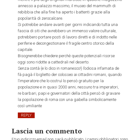
annesso a palazzo massimo, il museo del mammuth di
rebibbia che alla fine ha aperto i battenti grazie alla
popolarità di zerocalcare.
Si potrebbe andare avanti per giorni indicando tutta una
fascia di siti che avrebbero un immenso valore culturale,
potrebbero portare posti di lavoro diretti e di indotto nelle
periferie e decongestionare il fragile centro storico della
capitale.
Bisognerebbe chiedere perchè queste potenziali risorse
oggi sono ridotte a cattedrali nel deserto.
Senza contà (e lo dico in romanesco!) l’odiosa infamata de
fà pagà il biglietto der colosseo ai cittadini romani, quando
l’imperatore che lo costruì lo pensò gratuito per la
popolazione e in quasi 2000 anni, nessuno tra imperatori,
re barbari, papi e governatori della città pensò di gravare
la popolazione di roma con una gabella simbolicamente
così umiliante
REPLY
Lascia un commento
Il tuo indirizzo email non sarà pubblicato.
I campi obbligatori sono