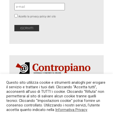
Accetto la privacy policy del sito
Questo sito utilizza cookie e strumenti analoghi per erogare
il servizio e trattare i tuoi dati. Cliccando “Accetta tutti”,
Autorizzazione del Tribunale di Roma 286 del 31
acconsenti all'uso di TUTTI i cookie. Cliccando "Rifiuta" non
dicembre 2014. Direttore Responsabile: Sergio
permetterai al sito di salvare alcun cookie tranne quelli
Cararo. Indirizzo: V.Casalbruciato 27- sc. B - 00159
tecnici. Cliccando "Impostazioni cookie" potrai fornire un
Roma -
consenso controllato. Utilizzando i nostri servizi, l'utente
Tel. 06.640.122.19 -
redazione@contropiano.org
accetta quanto indicato nella
Informativa Privacy
.