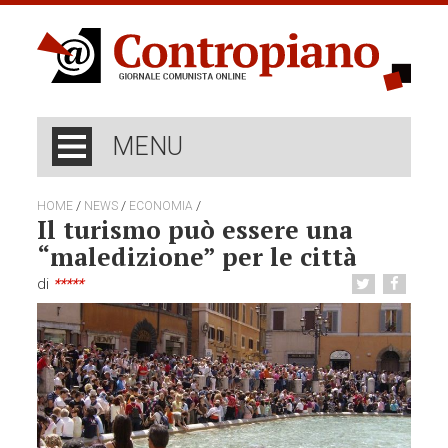
MENU
/
/
/
HOME
NEWS
ECONOMIA
Il turismo può essere una
“maledizione” per le città
di
*****