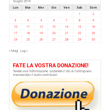
Giugno 2019
Lun
Mar
Mer
Gio
Ven
Sab
Dom
1
2
3
4
5
6
7
8
9
10
11
12
13
14
15
16
17
18
19
20
21
22
23
24
25
26
27
28
29
30
« Mag
Lug »
FATE LA VOSTRA DONAZIONE!
Tenete viva l’informazione: sostenete il sito di Contropiano
mandandoci il vostro contributo!