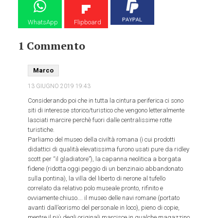
WhatsApp
Flipboard
1 Commento
Marco
13 GIUGNO 2019
19:43
Considerando poi che in tutta la cintura periferica ci sono
siti di interesse storico/turistico che vengono letteralmente
lasciati marcire perchè fuori dalle centralissime rotte
turistiche.
Parliamo del museo della civiltà romana (i cui prodotti
didattici di qualità elevatissima furono usati pure da ridley
scott per “il gladiatore”), la capanna neolitica a borgata
fidene (ridotta oggi peggio di un benzinaio abbandonato
sulla pontina), la villa del liberto di nerone al tufello
correlato da relativo polo museale pronto, rifinito e
ovviamente chiuso…. il museo delle navi romane (portato
avanti dall’eorismo del personale in loco), pieno di copie,
mentre il più degli originali marcisce in qualche magazzino