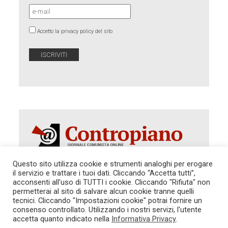
Accetto la privacy policy del sito
Questo sito utilizza cookie e strumenti analoghi per erogare
il servizio e trattare i tuoi dati. Cliccando “Accetta tutti”,
acconsenti all'uso di TUTTI i cookie. Cliccando "Rifiuta" non
Autorizzazione del Tribunale di Roma 286 del 31
dicembre 2014. Direttore Responsabile: Sergio
permetterai al sito di salvare alcun cookie tranne quelli
Cararo. Indirizzo: V.Casalbruciato 27- sc. B - 00159
tecnici. Cliccando "Impostazioni cookie" potrai fornire un
Roma -
consenso controllato. Utilizzando i nostri servizi, l'utente
Tel. 06.640.122.19 -
redazione@contropiano.org
accetta quanto indicato nella
Informativa Privacy
.