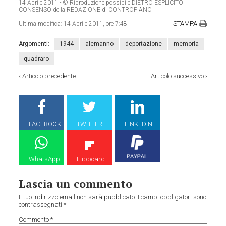
14 Aprile 2011
- © Riproduzione possibile DIETRO ESPLICITO
CONSENSO della REDAZIONE di CONTROPIANO
STAMPA
Ultima modifica:
14 Aprile 2011, ore 7:48
Argomenti:
1944
alemanno
deportazione
memoria
quadraro
‹
Articolo precedente
Articolo successivo
›
FACEBOOK
TWITTER
LINKEDIN
WhatsApp
Flipboard
Lascia un commento
Il tuo indirizzo email non sarà pubblicato.
I campi obbligatori sono
contrassegnati
*
Commento
*