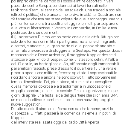
poi imprigionati nel campo di Fossoli e infine deportati in vari
paesi del centro Europa, condannati ai lavori forzati nelle
fabbriche d’armi al servizio del Terzo Reich. Una tragedia sociale
(oltreché politica) che è ancora molto viva in città: al Quadraro non
c’è famiglia che non sia stata colpita da quel saccheggio umano. I
più non tornarono; e tra quelli che fuggirono, molti parteciparono
alla lotta di liberazione in Veneto, in Lombardia, in Emilia: e non
pochi caddero su quei monti.
Il Quadraro era l’ultimo lembo meridionale della città. Rifugio non
solo delle formazioni militari partigiane, ma anche di migranti,
disertori, clandestini, di gran parte di quel popolo sbandato e
affamato che cercava di sfuggire alla Gestapo. Per questo, dopo il
massacro delle Fosse Ardeatine, il maggiore Kappler decise di
attaccare quel «nido di vespe», come lui stesso lo definì. All’alba
del 17 aprile, un battaglione di Ss, affiancato dagli immancabili
paramilitari fascisti, prese d’assalto il quartiere: fu una vera e
propria spedizione militare, feroce e spietata. I sopravvissuti la
ricordano ancora e ancora ne sono sconvolti. Tutto ciò venne nel
tempo dimenticato. Poi, pian piano, si cominciò a raccogliere
quella memoria dolorosa e a trasformarla in un’occasione di
orgoglio popolare, di identità sociale. Fino a organizzare, in quei
giorni di aprile, una festa laica del quartiere che si chiama Q44,
un modo di coltivare i sentimenti politici con nuovi linguaggi e
nuove suggestioni.
Di tutto questo il sindaco di Roma non sa che farsene, anzi lo
disprezza. E infatti passerà la domenica insieme ai nipotini di
Kappler.
dall’intervista realizzata oggi da Radio Città Aperta