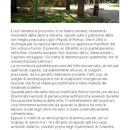
E così domenica prossima, in un teatro romano, incontrerà i
movimenti della destra romana, raccolti sotto il patrocinio della
non meglio precisata sigla «Popolo di Roma», che in città si
distingue per la copiosa densità con cui appiccica manifesti dai
toni vistosi e furiosi. È previsto un dibattito a cui parteciperanno,
nell’ordine: Gioventù europea, Non diamoci del tu, Generazione L,
Capitani coraggiosi. (Si tratta di denominazioni autentiche, non di
un’esercitazione satirica.)
La circostanza potrebbe passare del tutto inosservata, se non per
quell’acido sapore, sgradevolmente allusivo, di stagioni
piazzaiole, da cui peraltro Alemanno proviene. Fatti suoi, se
sceglie di accompagnarsi con le scalpitanti insorgenze neo-
fasciste, che forse ritiene più confortanti e meno moleste dei
notabilati pidiellini.
Succede però che nella stessa mattinata Roma ricorda uno dei più
drammatici episodi di persecuzione antifascista avvenuti durante
l’occupazione tedesca della città: il rastrellamento del Quadraro.
Una commemorazione che da quando la destra ha vinto le
elezioni, e cioè negli ultimi tre anni, è stata sistematicamente
«dimenticata».
Eppure si trattò di un vero e proprio dramma sociale, con un
migliaio di uomini tra i 16 e 60 anni strappati alle loro case,
arrestati dalle Ss, condotti prima negli stabilimenti di Cinecittà,