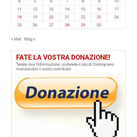
4
5
6
7
8
9
10
11
12
13
14
15
16
17
18
19
20
21
22
23
24
25
26
27
28
29
30
« Mar
Mag »
FATE LA VOSTRA DONAZIONE!
Tenete viva l’informazione: sostenete il sito di Contropiano
mandandoci il vostro contributo!