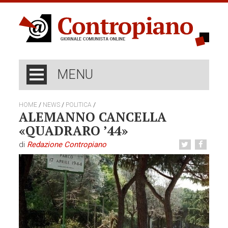
MENU
/
/
/
HOME
NEWS
POLITICA
ALEMANNO CANCELLA
«QUADRARO ’44»
di
Redazione Contropiano