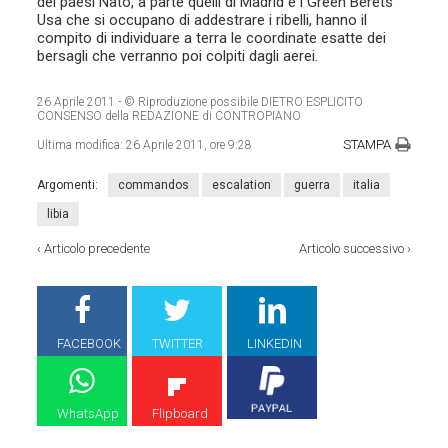
dei paesi Nato, a parte quelli di Madrid e i Green Berets
Usa che si occupano di addestrare i ribelli, hanno il
compito di individuare a terra le coordinate esatte dei
bersagli che verranno poi colpiti dagli aerei
.
26 Aprile 2011
- © Riproduzione possibile DIETRO ESPLICITO
CONSENSO della REDAZIONE di CONTROPIANO
STAMPA
Ultima modifica:
26 Aprile 2011, ore 9:28
Argomenti:
commandos
escalation
guerra
italia
libia
‹
Articolo precedente
Articolo successivo
›
FACEBOOK
TWITTER
LINKEDIN
WhatsApp
Flipboard