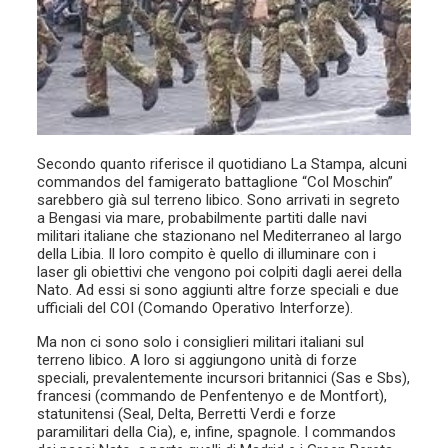
Secondo quanto riferisce il quotidiano La Stampa, alcuni
commandos del famigerato battaglione “Col Moschin”
sarebbero già sul terreno libico. Sono arrivati in segreto
a Bengasi via mare, probabilmente partiti dalle navi
militari italiane che stazionano nel Mediterraneo al largo
della Libia. Il loro compito è quello di illuminare con i
laser gli obiettivi che vengono poi colpiti dagli aerei della
Nato. Ad essi si sono aggiunti altre forze speciali e due
ufficiali del COI (Comando Operativo Interforze).
Ma non ci sono solo i consiglieri militari italiani sul
terreno libico.
A
loro si aggiungono unità di forze
speciali, prevalentemente incursori britannici (Sas e Sbs),
francesi (commando de Penfentenyo e de Montfort),
statunitensi (Seal, Delta, Berretti Verdi e forze
paramilitari della Cia), e, infine, spagnole. I commandos