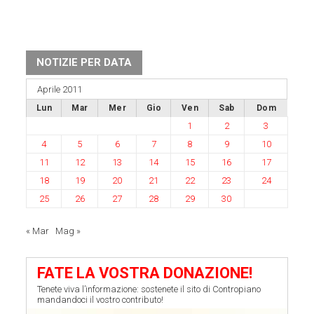
NOTIZIE PER DATA
Aprile 2011
Lun
Mar
Mer
Gio
Ven
Sab
Dom
1
2
3
4
5
6
7
8
9
10
11
12
13
14
15
16
17
18
19
20
21
22
23
24
25
26
27
28
29
30
« Mar
Mag »
FATE LA VOSTRA DONAZIONE!
Tenete viva l’informazione: sostenete il sito di Contropiano
mandandoci il vostro contributo!