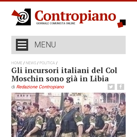
MENU
/
/
/
HOME
NEWS
POLITICA
Gli incursori italiani del Col
Moschin sono già in Libia
di
Redazione Contropiano