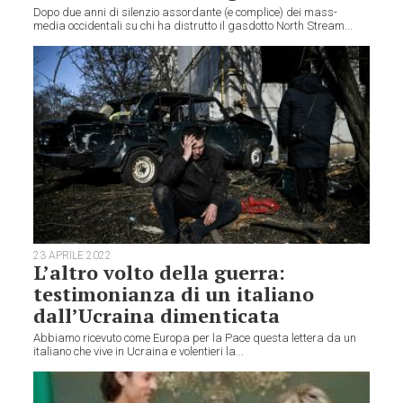
Dopo due anni di silenzio assordante (e complice) dei mass-
media occidentali su chi ha distrutto il gasdotto North Stream...
23 APRILE 2022
L’altro volto della guerra:
testimonianza di un italiano
dall’Ucraina dimenticata
Abbiamo ricevuto come Europa per la Pace questa lettera da un
italiano che vive in Ucraina e volentieri la...