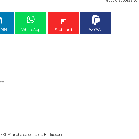
Articolo successivo
EDIN
WhatsApp
Flipboard
rdo…
RITA’ anche se detta da Berlusconi.