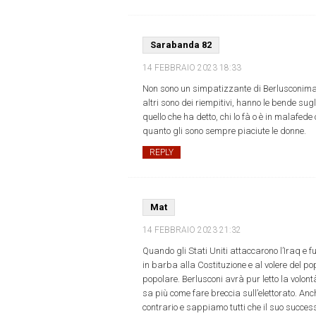
Sarabanda 82
14 FEBBRAIO 2023
18:33
Non sono un simpatizzante di Berlusconima dev
altri sono dei riempitivi, hanno le bende sugl
quello che ha detto, chi lo fà o è in malafede 
quanto gli sono sempre piaciute le donne.
REPLY
Mat
14 FEBBRAIO 2023
21:32
Quando gli Stati Uniti attaccarono l’Iraq e fu
in barba alla Costituzione e al volere del 
popolare. Berlusconi avrà pur letto la volont
sa più come fare breccia sull’elettorato. Anc
contrario e sappiamo tutti che il suo success