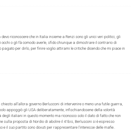
o riconoscere che in Italia insieme a Renzi sono gli unici veri politici, gli
i occhi o gli fà comodo averle, sfido chiunque a dimostrare il contrario di
o pagato per dirlo, per finire voglio attirami le critiche dicendo che mi piace in
 chiesto all’allora governo Berlusconi di intervenire o meno una futile guerra,
popolo appoggiò gli USA deliberatamente, infischiandosene della volontà
à degli italiani in questo momento ma riconosco solo il dato di fatto che non
he sulla proposta di Nordio di abolire il 41bis, Berlusconi si è espresso
o e il suo partito sono dovuti per rappresentare l’interesse delle mafie..