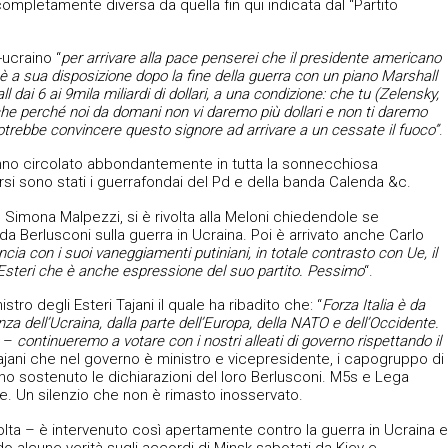
 completamente diversa da quella fin qui indicata dal “Partito
ucraino “
per arrivare alla pace penserei che il presidente americano
è a sua disposizione dopo la fine della guerra con un piano Marshall
l dai 6 ai 9mila miliardi di dollari, a una condizione: che tu (Zelensky,
nche perché noi da domani non vi daremo più dollari e non ti daremo
otrebbe convincere questo signore ad arrivare a un cessate il fuoco”
.
anno circolato abbondantemente in tutta la sonnecchiosa
irsi sono stati i guerrafondai del Pd e della banda Calenda &c.
 Simona Malpezzi, si è rivolta alla Meloni chiedendole se
a Berlusconi sulla guerra in Ucraina. Poi è arrivato anche Carlo
ncia con i suoi vaneggiamenti putiniani, in totale contrasto con Ue, il
li Esteri che è anche espressione del suo partito. Pessimo
“.
stro degli Esteri Tajani il quale ha ribadito che: “
Forza Italia è da
nza dell’Ucraina
,
dalla parte dell’Europa, della NATO e dell’Occidente.
i –
continueremo a votare con i nostri alleati di governo rispettando il
ani che nel governo è ministro e vicepresidente, i capogruppo di
nno sostenuto le dichiarazioni del loro Berlusconi. M5s e Lega
. Un silenzio che non è rimasto inosservato.
lta – è intervenuto così apertamente contro la guerra in Ucraina e
do alcune verità sugli accordi di Minsk sabotati da Kiev e