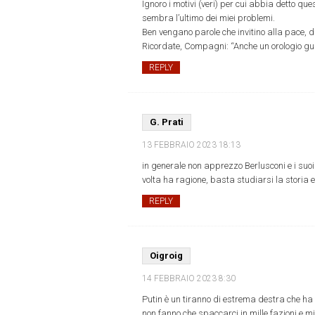
Ignoro i motivi (veri) per cui abbia detto que
sembra l’ultimo dei miei problemi.
Ben vengano parole che invitino alla pace,
Ricordate, Compagni: “Anche un orologio guas
REPLY
G. Prati
13 FEBBRAIO 2023
18:13
in generale non apprezzo Berlusconi e i suo
volta ha ragione, basta studiarsi la storia e 
REPLY
Oigroig
14 FEBBRAIO 2023
8:30
Putin è un tiranno di estrema destra che ha 
non fanno che spaccarci in mille fazioni e m