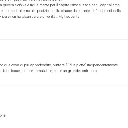
lla guerra e ciò vale ugualmente per il capitalismo russo e per il capitalismo
re essere subalterno alle posizioni della classe dominante… Il “sentiment della
storica e non ha alcun valore di verità… My two cents.
ino qualcosa di più approfondito, buttare lì “due piotte” indipendentemente
se tutto fosse sempre immutabile, non è un grande contributo
ione