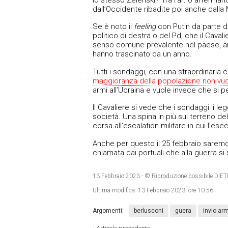
dall’Occidente ribadite poi anche dalla 
Se è noto il
feeling
con Putin da parte d
politico di destra o del Pd, che il Caval
senso comune prevalente nel paese, anch
hanno trascinato da un anno.
Tutti i sondaggi, con una straordinaria
maggioranza della popolazione non vuole 
armi all’Ucraina e vuole invece che si p
Il Cavaliere si vede che i sondaggi li leg
società. Una spina in più sul terreno d
corsa all’escalation militare in cui l’es
Anche per questo il 25 febbraio saremo
chiamata dai portuali che alla guerra 
13 Febbraio 2023
- © Riproduzione possibile 
Ultima modifica:
13 Febbraio 2023, ore 10:56
Argomenti:
berlusconi
guera
invio arm