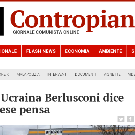
IONALE
FLASH NEWS
ECONOMIA
AMBIENTE
S
ORE K
MALAPOLIZIA
INTERVENTI
DOCUMENTI
VIGNETTE
VID
 Ucraina Berlusconi dice
aese pensa