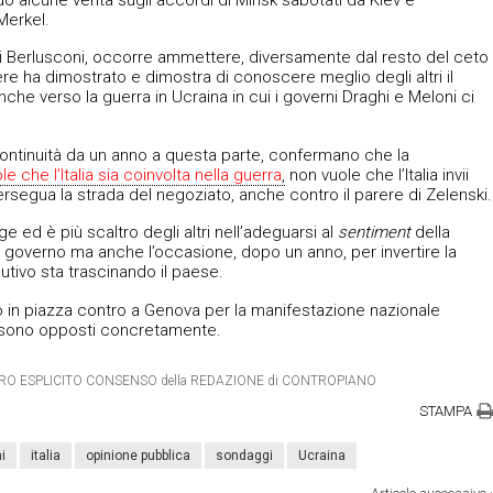
Merkel.
i Berlusconi, occorre ammettere, diversamente dal resto del ceto
iere ha dimostrato e dimostra di conoscere meglio degli altri il
e verso la guerra in Ucraina in cui i governi Draghi e Meloni ci
 continuità da un anno a questa parte, confermano che la
che l’Italia sia coinvolta nella guerra
,
non vuole che l’Italia invii
ersegua la strada del negoziato, anche contro il parere di Zelenski.
ge ed è più scaltro degli altri nell’adeguarsi al
sentiment
della
el governo ma anche l’occasione, dopo un anno, per invertire la
ecutivo sta trascinando il paese.
 in piazza contro a Genova per la manifestazione nazionale
si sono opposti concretamente.
DIETRO ESPLICITO CONSENSO della REDAZIONE di CONTROPIANO
STAMPA
i
italia
opinione pubblica
sondaggi
Ucraina