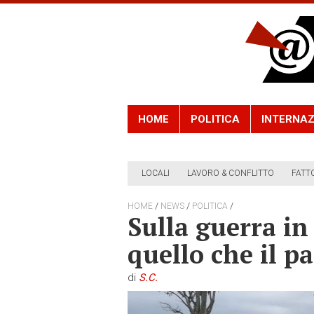
HOME
POLITICA
INTERNAZ
LOCALI
LAVORO & CONFLITTO
FATT
/
/
/
HOME
NEWS
POLITICA
Sulla guerra in
quello che il p
di
S.C.