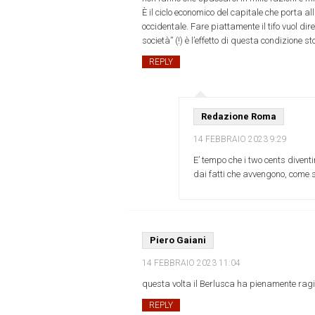
È il ciclo economico del capitale che porta a
occidentale. Fare piattamente il tifo vuol di
società” (!) è l’effetto di questa condizione 
REPLY
Redazione Roma
14 FEBBRAIO 2023
9:29
E’ tempo che i two cents divent
dai fatti che avvengono, come 
Piero Gaiani
14 FEBBRAIO 2023
11:04
questa volta il Berlusca ha pienamente rag
REPLY