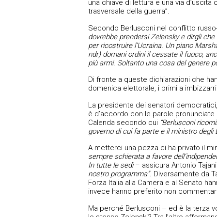
una chiave di lettura e una via d’uscita
trasversale della guerra”.
Secondo Berlusconi nel conflitto russo-
dovrebbe prendersi Zelensky e dirgli che 
per ricostruire l’Ucraina. Un piano Marshal
ndr) domani ordini il cessate il fuoco, a
più armi. Soltanto una cosa del genere p
Di fronte a queste dichiarazioni che h
domenica elettorale, i primi a imbizzarr
La presidente dei senatori democratici,
è d’accordo con le parole pronunciate d
Calenda secondo cui
“Berlusconi ricomi
governo di cui fa parte e il ministro deg
A metterci una pezza ci ha privato il mini
sempre schierata a favore dell’indipende
In tutte le sedi
– assicura Antonio Tajan
nostro programma”.
Diversamente da Taj
Forza Italia alla Camera e al Senato ha
invece hanno preferito non commentare
Ma perché Berlusconi – ed è la terza vo
lo stesso Zelenski? Tra l’altro afferman