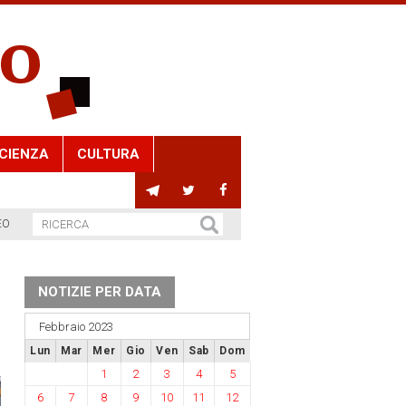
CIENZA
CULTURA
EO
NOTIZIE PER DATA
Febbraio 2023
Lun
Mar
Mer
Gio
Ven
Sab
Dom
1
2
3
4
5
6
7
8
9
10
11
12