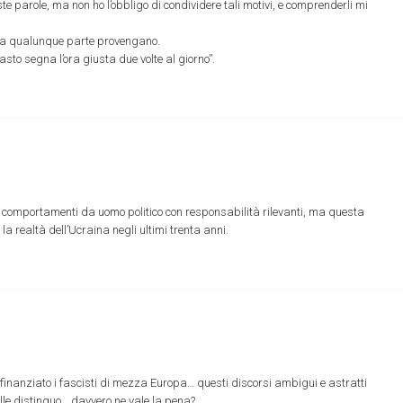
ste parole, ma non ho l’obbligo di condividere tali motivi, e comprenderli mi
 da qualunque parte provengano.
to segna l’ora giusta due volte al giorno”.
i comportamenti da uomo politico con responsabilità rilevanti, ma questa
la realtà dell’Ucraina negli ultimi trenta anni.
finanziato i fascisti di mezza Europa… questi discorsi ambigui e astratti
ille distinguo… davvero ne vale la pena?