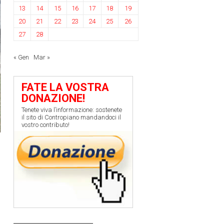
13
14
15
16
17
18
19
20
21
22
23
24
25
26
27
28
« Gen
Mar »
FATE LA VOSTRA
DONAZIONE!
Tenete viva l’informazione: sostenete
il sito di Contropiano mandandoci il
vostro contributo!