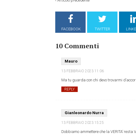
‹
Articolo precedente
FACEBOOK
TWITTER
LINK
10 Commenti
Mauro
13 FEBBRAIO 2023
11:06
Ma tu guarda con chi devo trovarmi d’acco
REPLY
Gianleonardo Nurra
13 FEBBRAIO 2023
15:25
Dobbiamo ammettere che la VERITA’ resta VE